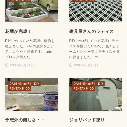
花壇が完成！
建具屋さんのラティス
DIYで作っていた花壇に植物を
DIYで作成している花壇にラテ
植えました。2年の歳月をかけ
ィスを掛けたいので、色々とホ
て、ようやく完成です。 :pint:
ームセンター等にラティスを見
ブロック積んだ…
に行きました。ホ…
2007年6月21日
2007年6月19日
DA16-45mm/F4
DIY
DA16-45mm/F4
DIY
PENTAX K10D
PENTAX K10D
予想外の難しさ・・
ジョリパッド塗り