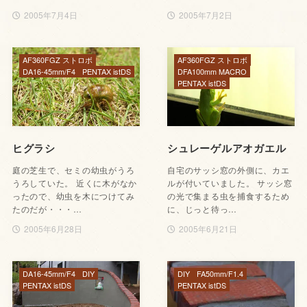
2005年7月4日
2005年7月2日
AF360FGZ ストロボ
AF360FGZ ストロボ
DA16-45mm/F4
PENTAX istDS
DFA100mm MACRO
PENTAX istDS
ヒグラシ
シュレーゲルアオガエル
庭の芝生で、セミの幼虫がうろ
自宅のサッシ窓の外側に、カエ
うろしていた。 近くに木がなか
ルが付いていました。 サッシ窓
ったので、幼虫を木につけてみ
の光で集まる虫を捕食するため
たのだが・・・…
に、じっと待っ…
2005年6月28日
2005年6月21日
DA16-45mm/F4
DIY
DIY
FA50mm/F1.4
PENTAX istDS
PENTAX istDS