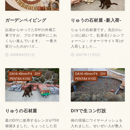
ガーデンベイピング
りゅうの石材屋 -新入荷-
以前からやってたDIYの外構工
りゅうの石材屋です。先日のレ
事ですが、ブログ冬眠中にこれ
ンガに続いて、乱形石(ソルンフ
くらい進んでいます。 一番大
ォーヘン・クオーツサイト等)が
変だったのがパズ…
入荷しました…
2008年6月21日
2007年11月5日
DA16-45mm/F4
DIY
DA16-45mm/F4
DIY
PENTAX K10D
PENTAX K10D
りゅうの石材屋
DIYで生コン打設
庭のDIYに使用するレンガが700
例の現場にワイヤーメッシュを
個届きました。ちょっとした石
入れました。せいぜい人が数人