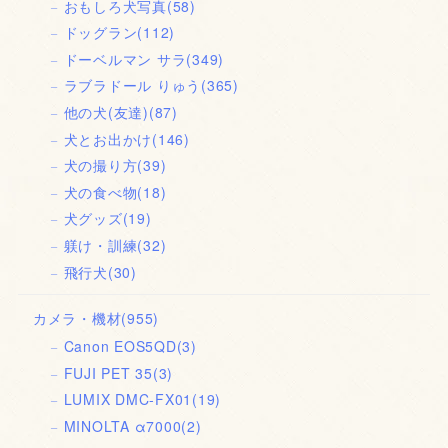
おもしろ犬写真
(58)
ドッグラン
(112)
ドーベルマン サラ
(349)
ラブラドール りゅう
(365)
他の犬(友達)
(87)
犬とお出かけ
(146)
犬の撮り方
(39)
犬の食べ物
(18)
犬グッズ
(19)
躾け・訓練
(32)
飛行犬
(30)
カメラ・機材
(955)
Canon EOS5QD
(3)
FUJI PET 35
(3)
LUMIX DMC-FX01
(19)
MINOLTA α7000
(2)