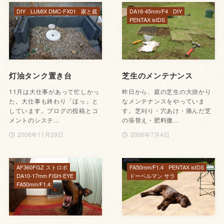
DIY
LUMIX DMC-FX01
家と庭
DA16-45mm/F4
DIY
PENTAX istDS
灯油タンク置き台
芝生のメンテナンス
11月は大仕事があって忙しかっ
昨日から、庭の芝生の大掛かり
た。大仕事も終わり「ほっ」と
なメンテナンスをやっていま
しています。ブログの投稿とコ
す。芝刈り・穴あけ・痛んだ芝
メントのシステ…
の張替え・肥料撒…
2006年11月29日
2006年7月4日
AF360FGZ ストロボ
FA50mm/F1.4
PENTAX istDS
DA10-17mm FISH-EYE
ドーベルマン サラ
FA50mm/F1.4