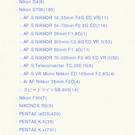
Nikon D4
(9)
Nikon D700
(185)
AF-S NIKKOR 16-35mm F4G ED VR
(11)
AF-S NIKKOR 24-70mm F2.8G ED
(116)
AF-S NIKKOR 28mm f/1.8G
(1)
AF-S NIKKOR 300mm f/2.8G ED VR II
(53)
AF-S NIKKOR 50mm F1.4G
(11)
AF-S NIKKOR 70-200mm F2.8G ED VR II
(52)
AF-S Teleconverter TC-20E III
(6)
AF-S VR Micro Nikkor ED 105mm F2.8G
(4)
Ai AF Nikkor 35mm F2D
(4)
スピードライトSB-900
(14)
Nikon F90
(7)
NIKONOS RS
(9)
PENTAX istDS
(420)
PENTAX K-5
(35)
PENTAX K-x
(731)