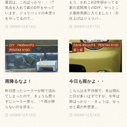
最近は、こればっかり・・ :-?
もう、かれこれ2年掛かってる
気合を入れて庭のDIYをやって
家の玄関周りのDIY。やっとこ
います。ジョリパッドの本塗り
さ最終局面に入りました！ :-D
をやってるので…
仕上げはジョリパ…
2006年12月19日
2006年12月17日
DIY
FA35mm/F2
DA16-45mm/F4
PENTAX K10D
PENTAX K10D
家と庭
雨降るなよ！
今日も雨かよ・・
昨日塗ったシーラーが雨で流れ
こちらは太平洋側で、冬は晴れ
てしまったので、きょうも懲り
た日が多いはずですが、今年は
ずにシーラー塗り。 :-? 雨が降
雨ばっかり・・きょうは、せっ
らないのを祈る…
せと庭の外壁塗…
2006年12月15日
2006年12月14日