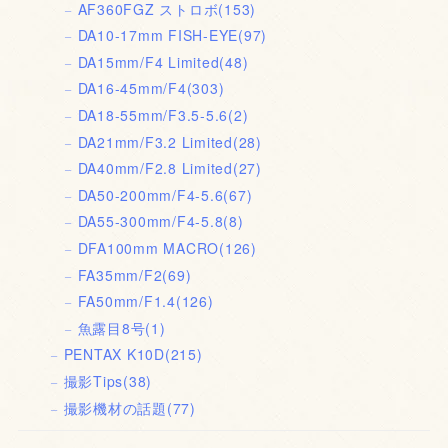
AF360FGZ ストロボ
(153)
DA10-17mm FISH-EYE
(97)
DA15mm/F4 Limited
(48)
DA16-45mm/F4
(303)
DA18-55mm/F3.5-5.6
(2)
DA21mm/F3.2 Limited
(28)
DA40mm/F2.8 Limited
(27)
DA50-200mm/F4-5.6
(67)
DA55-300mm/F4-5.8
(8)
DFA100mm MACRO
(126)
FA35mm/F2
(69)
FA50mm/F1.4
(126)
魚露目8号
(1)
PENTAX K10D
(215)
撮影Tips
(38)
撮影機材の話題
(77)