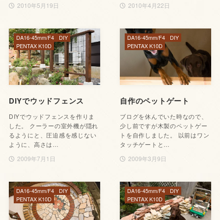
2010年5月19日
2010年4月22日
DA16-45mm/F4
DIY
DA16-45mm/F4
DIY
PENTAX K10D
PENTAX K10D
DIYでウッドフェンス
自作のペットゲート
DIYでウッドフェンスを作りま
ブログを休んでいた時なので、
した。 クーラーの室外機が隠れ
少し前ですが木製のペットゲー
るようにと、圧迫感を感じない
トを自作しました。 以前はワン
ように、高さは…
タッチゲートと…
2009年7月1日
2009年3月9日
DA16-45mm/F4
DIY
DA16-45mm/F4
DIY
PENTAX K10D
PENTAX K10D