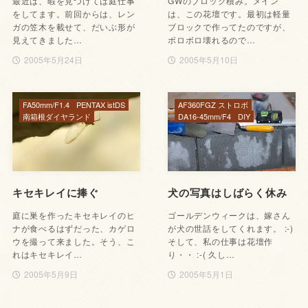
最近は、暇を見つけては庭仕事
GWのブロック積み。メイン
をしてます。前回からは、レン
は、この花壇です。最初は軽量
ガの笠木を載せて、だいぶ形が
ブロックで作ってたのですが、
見えてきました…
ボロボロ壊れるので…
2005年5月24日
2005年5月10日
FA50mm/F1.4
PENTAX istDS
AF360FGZ ストロボ
南箱根ダイヤランド
DA16-45mm/F4
DIY
キセキレイに捧ぐ
犬の写真はしばらく休み
庭に巣を作ったキセキレイのヒ
ゴールデンウィークは、嫁さん
ナが食べるはずだった、カゲロ
が犬の世話をしてくれます。 :-)
ウを撮って来ました。そう、こ
そして、私の仕事は花壇作
れはキセキレイ…
り・・ :-( 久し…
2005年5月9日
2005年5月1日