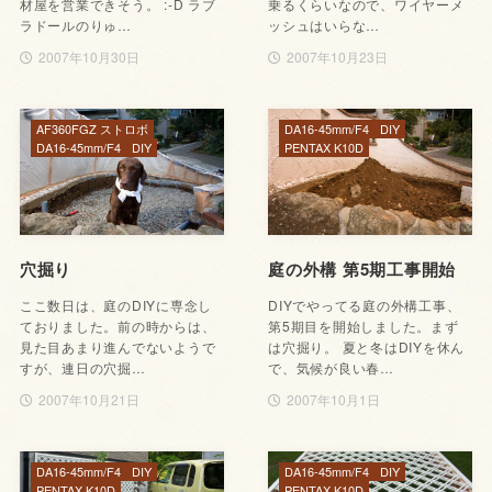
材屋を営業できそう。 :-D ラブ
乗るくらいなので、ワイヤーメ
ラドールのりゅ…
ッシュはいらな…
2007年10月30日
2007年10月23日
AF360FGZ ストロボ
DA16-45mm/F4
DIY
DA16-45mm/F4
DIY
PENTAX K10D
穴掘り
庭の外構 第5期工事開始
ここ数日は、庭のDIYに専念し
DIYでやってる庭の外構工事、
ておりました。前の時からは、
第5期目を開始しました。まず
見た目あまり進んでないようで
は穴掘り。 夏と冬はDIYを休ん
すが、連日の穴掘…
で、気候が良い春…
2007年10月21日
2007年10月1日
DA16-45mm/F4
DIY
DA16-45mm/F4
DIY
PENTAX K10D
PENTAX K10D