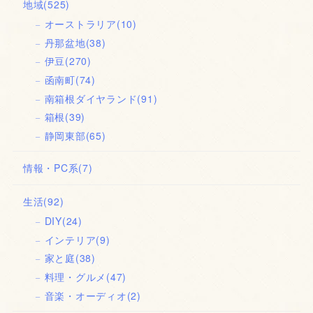
地域
(525)
オーストラリア
(10)
丹那盆地
(38)
伊豆
(270)
函南町
(74)
南箱根ダイヤランド
(91)
箱根
(39)
静岡東部
(65)
情報・PC系
(7)
生活
(92)
DIY
(24)
インテリア
(9)
家と庭
(38)
料理・グルメ
(47)
音楽・オーディオ
(2)