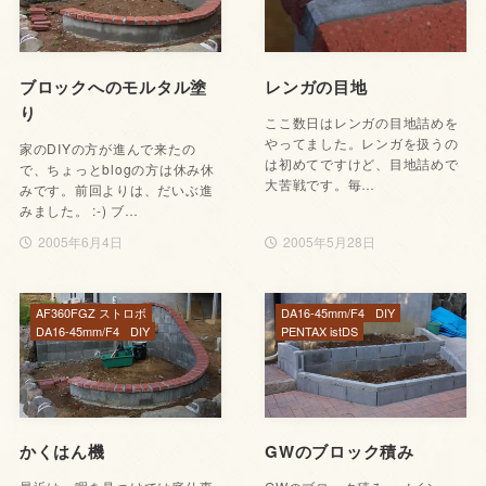
ブロックへのモルタル塗
レンガの目地
り
ここ数日はレンガの目地詰めを
やってました。レンガを扱うの
家のDIYの方が進んで来たの
は初めてですけど、目地詰めで
で、ちょっとblogの方は休み休
大苦戦です。毎…
みです。前回よりは、だいぶ進
みました。 :-) ブ…
2005年6月4日
2005年5月28日
AF360FGZ ストロボ
DA16-45mm/F4
DIY
DA16-45mm/F4
DIY
PENTAX istDS
かくはん機
GWのブロック積み