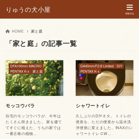
りゅうの犬小屋
HOME
家と庭
「家と庭」の記事一覧
DFA100mm MACRO
DA40mm/F2.8 Limited
DIY
PENTAX K-x
家と庭
PENTAX K-x
モッコウバラ
シャワートイレ
自宅のモッコウバラが、今年は
久しぶりのDIYネタ。 トイレの
たくさん咲きました。 家を建て
便座を、ただの便座から温水洗
てすぐに植えた、うちの家では
浄便座に変えました。INAXのシ
一番古株の植物…
ャワートイレ CW…