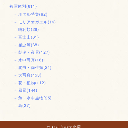
被写体別
(811)
ホタル特集
(62)
モリアオガエル
(14)
哺乳類
(28)
富士山
(61)
昆虫等
(68)
朝夕・夜景
(127)
水中写真
(18)
爬虫・両生類
(21)
犬写真
(453)
花・植物
(112)
風景
(144)
魚・水中生物
(25)
鳥
(27)
© りゅうの犬小屋