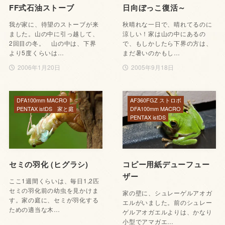
FF式石油ストーブ
日向ぼっこ復活～
我が家に、待望のストーブが来
秋晴れな一日で、晴れてるのに
ました。山の中に引っ越して、
涼しい！家は山の中にあるの
2回目の冬。 山の中は、下界
で、もしかしたら下界の方は、
より5度くらいは…
まだ暑いのかもし…
2006年1月20日
2005年9月18日
DFA100mm MACRO
AF360FGZ ストロボ
PENTAX istDS
家と庭
DFA100mm MACRO
PENTAX istDS
セミの羽化 (ヒグラシ)
コピー用紙デューフュー
ザー
ここ1週間くらいは、毎日1,2匹
セミの羽化前の幼虫を見かけま
家の壁に、シュレーゲルアオガ
す。家の庭に、セミが羽化する
エルがいました。前のシュレー
ための適当な木…
ゲルアオガエルよりは、かなり
小型でアマガエ…