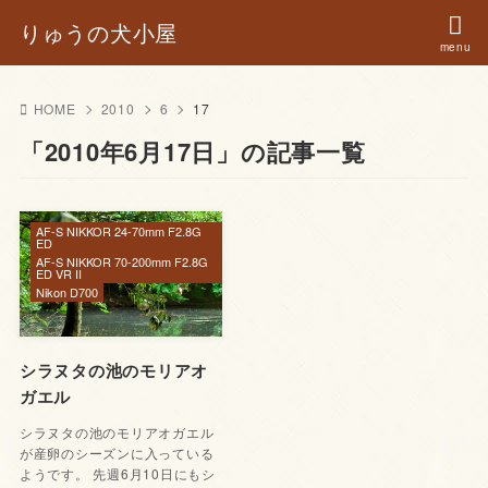
りゅうの犬小屋
HOME
2010
6
17
「2010年6月17日」の記事一覧
AF-S NIKKOR 24-70mm F2.8G
ED
AF-S NIKKOR 70-200mm F2.8G
ED VR II
Nikon D700
シラヌタの池のモリアオ
ガエル
シラヌタの池のモリアオガエル
が産卵のシーズンに入っている
ようです。 先週6月10日にもシ