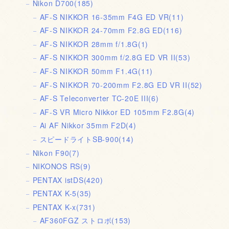
Nikon D700
(185)
AF-S NIKKOR 16-35mm F4G ED VR
(11)
AF-S NIKKOR 24-70mm F2.8G ED
(116)
AF-S NIKKOR 28mm f/1.8G
(1)
AF-S NIKKOR 300mm f/2.8G ED VR II
(53)
AF-S NIKKOR 50mm F1.4G
(11)
AF-S NIKKOR 70-200mm F2.8G ED VR II
(52)
AF-S Teleconverter TC-20E III
(6)
AF-S VR Micro Nikkor ED 105mm F2.8G
(4)
Ai AF Nikkor 35mm F2D
(4)
スピードライトSB-900
(14)
Nikon F90
(7)
NIKONOS RS
(9)
PENTAX istDS
(420)
PENTAX K-5
(35)
PENTAX K-x
(731)
AF360FGZ ストロボ
(153)