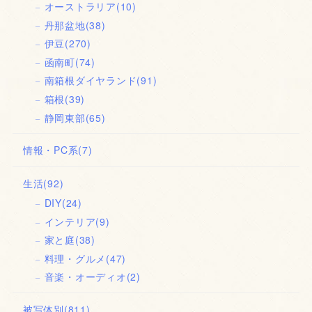
オーストラリア
(10)
丹那盆地
(38)
伊豆
(270)
函南町
(74)
南箱根ダイヤランド
(91)
箱根
(39)
静岡東部
(65)
情報・PC系
(7)
生活
(92)
DIY
(24)
インテリア
(9)
家と庭
(38)
料理・グルメ
(47)
音楽・オーディオ
(2)
被写体別
(811)