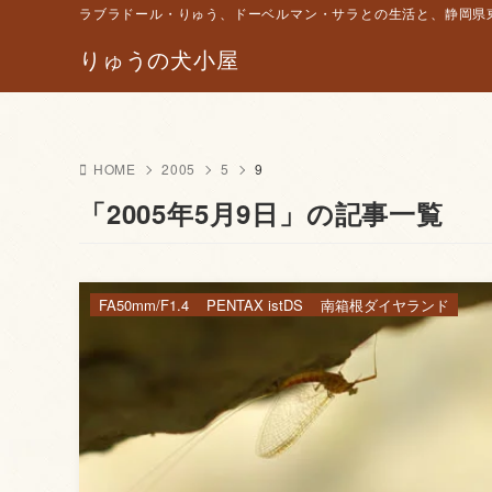
ラブラドール・りゅう、ドーベルマン・サラとの生活と、静岡県東
りゅうの犬小屋
HOME
2005
5
9
「2005年5月9日」の記事一覧
FA50mm/F1.4
PENTAX istDS
南箱根ダイヤランド