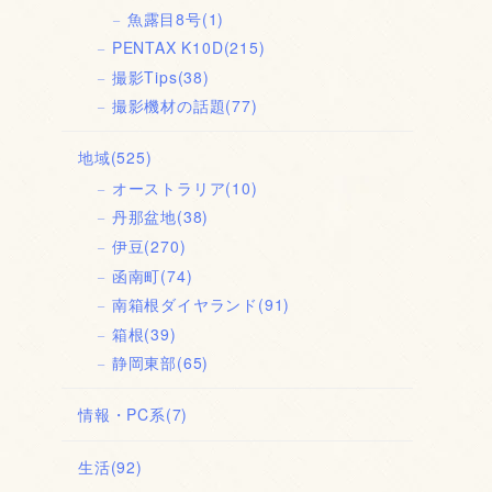
魚露目8号
(1)
PENTAX K10D
(215)
撮影Tips
(38)
撮影機材の話題
(77)
地域
(525)
オーストラリア
(10)
丹那盆地
(38)
伊豆
(270)
函南町
(74)
南箱根ダイヤランド
(91)
箱根
(39)
静岡東部
(65)
情報・PC系
(7)
生活
(92)