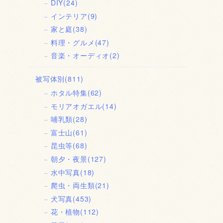
DIY
(24)
インテリア
(9)
家と庭
(38)
料理・グルメ
(47)
音楽・オーディオ
(2)
被写体別
(811)
ホタル特集
(62)
モリアオガエル
(14)
哺乳類
(28)
富士山
(61)
昆虫等
(68)
朝夕・夜景
(127)
水中写真
(18)
爬虫・両生類
(21)
犬写真
(453)
花・植物
(112)