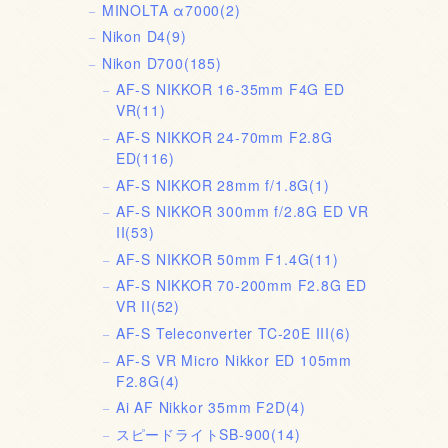
MINOLTA α7000
(2)
Nikon D4
(9)
Nikon D700
(185)
AF-S NIKKOR 16-35mm F4G ED
VR
(11)
AF-S NIKKOR 24-70mm F2.8G
ED
(116)
AF-S NIKKOR 28mm f/1.8G
(1)
AF-S NIKKOR 300mm f/2.8G ED VR
II
(53)
AF-S NIKKOR 50mm F1.4G
(11)
AF-S NIKKOR 70-200mm F2.8G ED
VR II
(52)
AF-S Teleconverter TC-20E III
(6)
AF-S VR Micro Nikkor ED 105mm
F2.8G
(4)
Ai AF Nikkor 35mm F2D
(4)
スピードライトSB-900
(14)