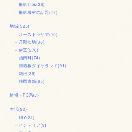
撮影Tips
(38)
撮影機材の話題
(77)
地域
(525)
オーストラリア
(10)
丹那盆地
(38)
伊豆
(270)
函南町
(74)
南箱根ダイヤランド
(91)
箱根
(39)
静岡東部
(65)
情報・PC系
(7)
生活
(92)
DIY
(24)
インテリア
(9)