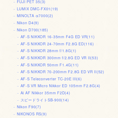
FUJI PET 35
(3)
LUMIX DMC-FX01
(19)
MINOLTA α7000
(2)
Nikon D4
(9)
Nikon D700
(185)
AF-S NIKKOR 16-35mm F4G ED VR
(11)
AF-S NIKKOR 24-70mm F2.8G ED
(116)
AF-S NIKKOR 28mm f/1.8G
(1)
AF-S NIKKOR 300mm f/2.8G ED VR II
(53)
AF-S NIKKOR 50mm F1.4G
(11)
AF-S NIKKOR 70-200mm F2.8G ED VR II
(52)
AF-S Teleconverter TC-20E III
(6)
AF-S VR Micro Nikkor ED 105mm F2.8G
(4)
Ai AF Nikkor 35mm F2D
(4)
スピードライトSB-900
(14)
Nikon F90
(7)
NIKONOS RS
(9)