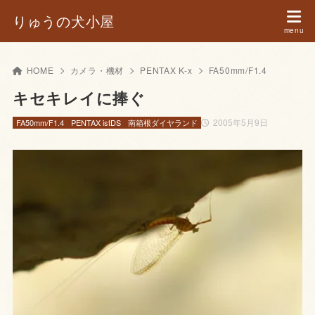
りゅうの犬小屋
HOME
カメラ・機材
PENTAX K-x
FA50mm/F1.4
キセキレイに捧ぐ
2005年5月9日
FA50mm/F1.4
PENTAX istDS
南箱根ダイヤランド