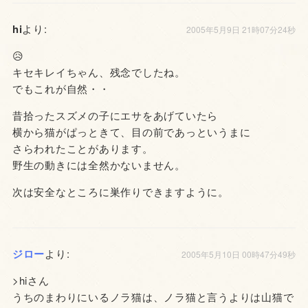
hi
より:
2005年5月9日 21時07分24秒
😥
キセキレイちゃん、残念でしたね。
でもこれが自然・・
昔拾ったスズメの子にエサをあげていたら
横から猫がぱっときて、目の前であっというまに
さらわれたことがあります。
野生の動きには全然かないません。
次は安全なところに巣作りできますように。
ジロー
より:
2005年5月10日 00時47分49秒
>hiさん
うちのまわりにいるノラ猫は、ノラ猫と言うよりは山猫で