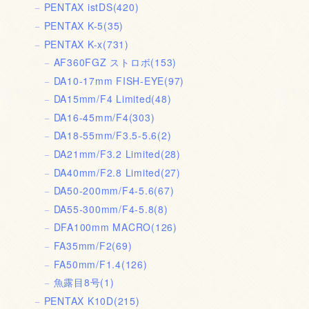
PENTAX istDS
(420)
PENTAX K-5
(35)
PENTAX K-x
(731)
AF360FGZ ストロボ
(153)
DA10-17mm FISH-EYE
(97)
DA15mm/F4 Limited
(48)
DA16-45mm/F4
(303)
DA18-55mm/F3.5-5.6
(2)
DA21mm/F3.2 Limited
(28)
DA40mm/F2.8 Limited
(27)
DA50-200mm/F4-5.6
(67)
DA55-300mm/F4-5.8
(8)
DFA100mm MACRO
(126)
FA35mm/F2
(69)
FA50mm/F1.4
(126)
魚露目8号
(1)
PENTAX K10D
(215)