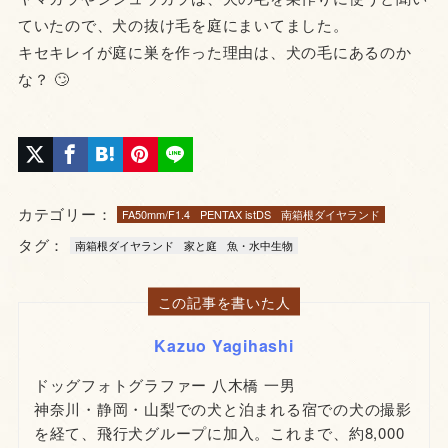
ていたので、犬の抜け毛を庭にまいてました。
キセキレイが庭に巣を作った理由は、犬の毛にあるのか
な？ 🙄
カテゴリー：
FA50mm/F1.4
PENTAX istDS
南箱根ダイヤランド
タグ：
南箱根ダイヤランド
家と庭
魚・水中生物
この記事を書いた人
Kazuo Yagihashi
ドッグフォトグラファー 八木橋 一男
神奈川・静岡・山梨での犬と泊まれる宿での犬の撮影
を経て、飛行犬グループに加入。これまで、約8,000