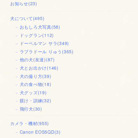
お知らせ
(23)
犬について
(495)
おもしろ犬写真
(58)
ドッグラン
(112)
ドーベルマン サラ
(349)
ラブラドール りゅう
(365)
他の犬(友達)
(87)
犬とお出かけ
(146)
犬の撮り方
(39)
犬の食べ物
(18)
犬グッズ
(19)
躾け・訓練
(32)
飛行犬
(30)
カメラ・機材
(955)
Canon EOS5QD
(3)