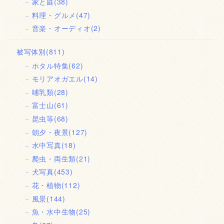
家と庭
(38)
料理・グルメ
(47)
音楽・オーディオ
(2)
被写体別
(811)
ホタル特集
(62)
モリアオガエル
(14)
哺乳類
(28)
富士山
(61)
昆虫等
(68)
朝夕・夜景
(127)
水中写真
(18)
爬虫・両生類
(21)
犬写真
(453)
花・植物
(112)
風景
(144)
魚・水中生物
(25)