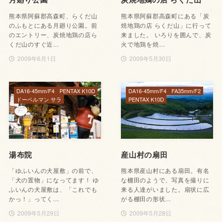
熊本県阿蘇郡高森町、らくだ山
熊本県阿蘇郡高森町にある「炭
のふもとにある月廻り公園。前
焼地鶏の店 らくだ山」に行って
のエントリー、炭焼地鶏の店ら
来ました。 いろりを囲んで、炭
くだ山のすぐ近…
火で地鶏を焼…
2009年6月1日
2009年5月30日
DA16-45mm/F4
PENTAX K10D
DA16-45mm/F4
FA35mm/F2
ドーベルマン サラ
PENTAX K10D
湯布院
産山村の扇田
「ゆふいんの犬屋敷」の前で、
熊本県産山村にある扇田。有名
「犬の置物」になってます！ ゆ
な棚田のようで、写真を撮りに
ふいんの犬屋敷は、「これでも
来る人達がいました。扇状に広
かっ！」ってく…
がる棚田の形状…
2009年5月29日
2009年5月28日