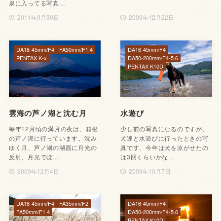
泉に入ってる写真…
2011年9月30日
2009年12月22日
DA16-45mm/F4
FA50mm/F1.4
DA16-45mm/F4
PENTAX K-x
DA50-200mm/F4-5.6
PENTAX K10D
雲海の芦ノ湖と沈む月
水遊び
毎年12月頃の満月の夜は、箱根
少し前の写真になるのですが、
の芦ノ湖に行っています。沈み
犬達と水遊びに行ったときの写
ゆく月、芦ノ湖の湖面に月光の
真です。今年は犬を泳がせたの
反射、月光でぼ…
は3回くらいかな…
2009年12月4日
2009年10月7日
DA16-45mm/F4
FA35mm/F2
DA16-45mm/F4
FA50mm/F1.4
DA50-200mm/F4-5.6
PENTAX K10D