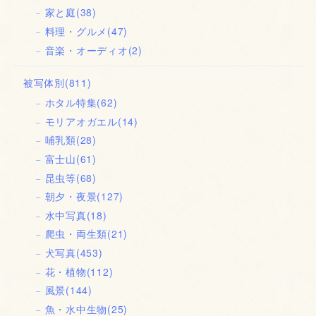
家と庭
(38)
料理・グルメ
(47)
音楽・オーディオ
(2)
被写体別
(811)
ホタル特集
(62)
モリアオガエル
(14)
哺乳類
(28)
富士山
(61)
昆虫等
(68)
朝夕・夜景
(127)
水中写真
(18)
爬虫・両生類
(21)
犬写真
(453)
花・植物
(112)
風景
(144)
魚・水中生物
(25)