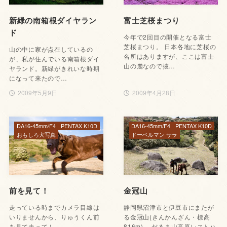
新緑の南箱根ダイヤラン
富士芝桜まつり
ド
今年で2回目の開催となる富士
芝桜まつり。 日本各地に芝桜の
山の中に家が点在しているの
名所はありますが、ここは富士
が、私が住んでいる南箱根ダイ
山の麓なので抜…
ヤランド。新緑がきれいな時期
になって来たので…
2009年5月9日
2009年4月28日
DA16-45mm/F4
PENTAX K10D
DA16-45mm/F4
PENTAX K10D
おもしろ犬写真
ドーベルマン サラ
前を見て！
金冠山
走っている時までカメラ目線は
静岡県沼津市と伊豆市にまたが
いりませんから、りゅうくん前
る金冠山(きんかんざん・標高
を見て走って！
816m)。 だるま山高原レストハ