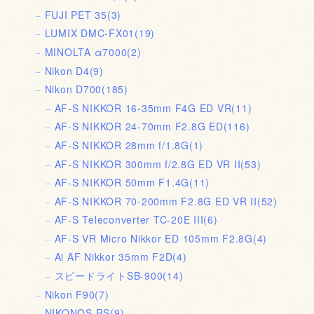
FUJI PET 35
(3)
LUMIX DMC-FX01
(19)
MINOLTA α7000
(2)
Nikon D4
(9)
Nikon D700
(185)
AF-S NIKKOR 16-35mm F4G ED VR
(11)
AF-S NIKKOR 24-70mm F2.8G ED
(116)
AF-S NIKKOR 28mm f/1.8G
(1)
AF-S NIKKOR 300mm f/2.8G ED VR II
(53)
AF-S NIKKOR 50mm F1.4G
(11)
AF-S NIKKOR 70-200mm F2.8G ED VR II
(52)
AF-S Teleconverter TC-20E III
(6)
AF-S VR Micro Nikkor ED 105mm F2.8G
(4)
Ai AF Nikkor 35mm F2D
(4)
スピードライトSB-900
(14)
Nikon F90
(7)
NIKONOS RS
(9)