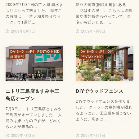
2009年7月31日の芦ノ湖 湖水ま
伊豆の国市(旧韮山町)にある
つりに行って来ました。 毎年こ
「花はすの里」。 こちらは造園
の時期は、「芦ノ湖夏祭りウィ
業や園芸販売もやっていて、自
ーク」で1週間…
宅から近いため、…
2009年8月1日
2009年7月9日
DA16-45mm/F4
PENTAX K10D
DA16-45mm/F4
DIY
静岡東部
PENTAX K10D
ニトリ三島店＆すみや三
DIYでウッドフェンス
島店オープン
DIYでウッドフェンスを作りま
した。 クーラーの室外機が隠れ
7月3日、ニトリ三島店とすみや
るようにと、圧迫感を感じない
三島店がオープンしました。 人
ように、高さは…
混みは嫌いなのですが、どれく
らい人が来るの…
2009年7月3日
2009年7月1日