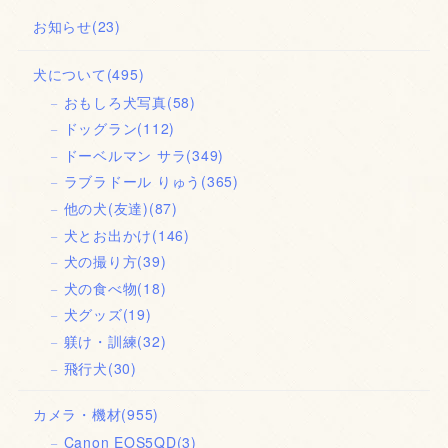
お知らせ
(23)
犬について
(495)
おもしろ犬写真
(58)
ドッグラン
(112)
ドーベルマン サラ
(349)
ラブラドール りゅう
(365)
他の犬(友達)
(87)
犬とお出かけ
(146)
犬の撮り方
(39)
犬の食べ物
(18)
犬グッズ
(19)
躾け・訓練
(32)
飛行犬
(30)
カメラ・機材
(955)
Canon EOS5QD
(3)