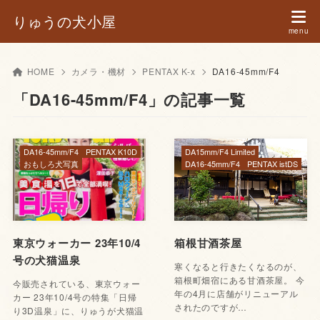
りゅうの犬小屋
HOME
カメラ・機材
PENTAX K-x
DA16-45mm/F4
「DA16-45mm/F4」の記事一覧
DA16-45mm/F4
PENTAX K10D
DA15mm/F4 Limited
おもしろ犬写真
DA16-45mm/F4
PENTAX istDS
東京ウォーカー 23年10/4
箱根甘酒茶屋
号の犬猫温泉
寒くなると行きたくなるのが、
箱根町畑宿にある甘酒茶屋。 今
今販売されている、東京ウォー
年の4月に店舗がリニューアル
カー 23年10/4号の特集「日帰
されたのですが…
り3D温泉」に、りゅうが犬猫温