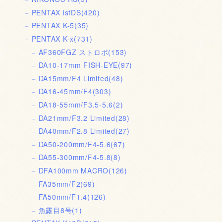
PENTAX istDS
(420)
PENTAX K-5
(35)
PENTAX K-x
(731)
AF360FGZ ストロボ
(153)
DA10-17mm FISH-EYE
(97)
DA15mm/F4 Limited
(48)
DA16-45mm/F4
(303)
DA18-55mm/F3.5-5.6
(2)
DA21mm/F3.2 Limited
(28)
DA40mm/F2.8 Limited
(27)
DA50-200mm/F4-5.6
(67)
DA55-300mm/F4-5.8
(8)
DFA100mm MACRO
(126)
FA35mm/F2
(69)
FA50mm/F1.4
(126)
魚露目8号
(1)