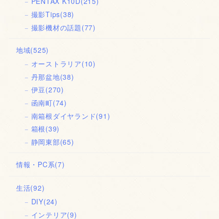
PENTAX K10D
(215)
撮影Tips
(38)
撮影機材の話題
(77)
地域
(525)
オーストラリア
(10)
丹那盆地
(38)
伊豆
(270)
函南町
(74)
南箱根ダイヤランド
(91)
箱根
(39)
静岡東部
(65)
情報・PC系
(7)
生活
(92)
DIY
(24)
インテリア
(9)