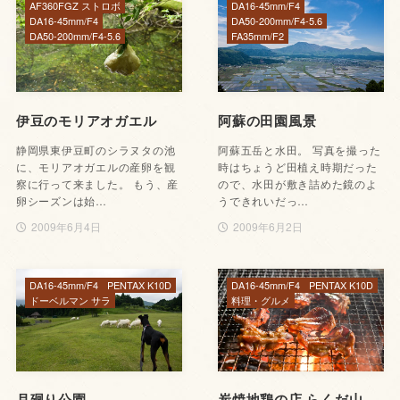
AF360FGZ ストロボ
DA16-45mm/F4
DA16-45mm/F4
DA50-200mm/F4-5.6
DA50-200mm/F4-5.6
FA35mm/F2
伊豆のモリアオガエル
阿蘇の田園風景
静岡県東伊豆町のシラヌタの池
阿蘇五岳と水田。 写真を撮った
に、モリアオガエルの産卵を観
時はちょうど田植え時期だった
察に行って来ました。 もう、産
ので、水田が敷き詰めた鏡のよ
卵シーズンは始…
うできれいだっ…
2009年6月4日
2009年6月2日
DA16-45mm/F4
PENTAX K10D
DA16-45mm/F4
PENTAX K10D
ドーベルマン サラ
料理・グルメ
月廻り公園
炭焼地鶏の店 らくだ山