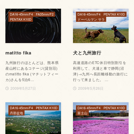
DA16-45mm/F4
FA35mm/F2
DA16-45mm/F4
PENTAX K10D
PENTAX K10D
ドーベルマン サラ
matitto fika
犬と九州旅行
九州旅行のほとんどは、熊本県
高速道路のETC休日特別割引を
産山村にあるコテージ(貸別荘)
利用して、犬達と車で静岡(沼
のmatitto fika (マチットフィー
津)→九州へ長距離移動の旅行に
カ)さんを5泊6…
行って来ました。 …
2009年5月27日
2009年5月26日
DA16-45mm/F4
PENTAX K10D
DA16-45mm/F4
PENTAX K10D
丹那盆地
富士山