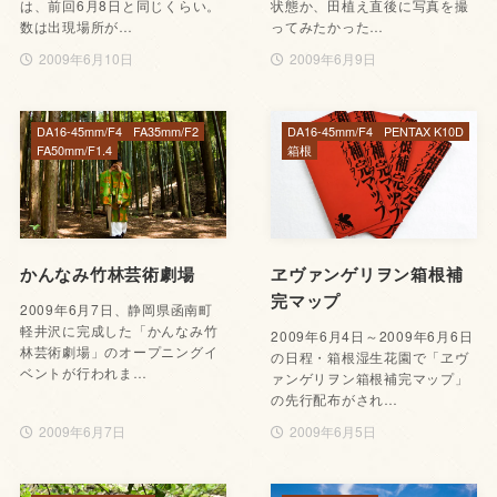
は、前回6月8日と同じくらい。
状態か、田植え直後に写真を撮
数は出現場所が…
ってみたかった…
2009年6月10日
2009年6月9日
DA16-45mm/F4
FA35mm/F2
DA16-45mm/F4
PENTAX K10D
FA50mm/F1.4
箱根
かんなみ竹林芸術劇場
ヱヴァンゲリヲン箱根補
完マップ
2009年6月7日、静岡県函南町
軽井沢に完成した「かんなみ竹
2009年6月4日～2009年6月6日
林芸術劇場」のオープニングイ
の日程・箱根湿生花園で「ヱヴ
ベントが行われま…
ァンゲリヲン箱根補完マップ」
の先行配布がされ…
2009年6月7日
2009年6月5日