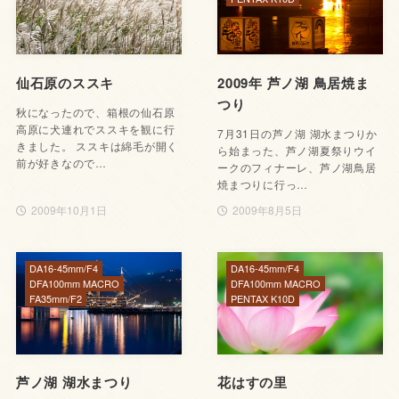
仙石原のススキ
2009年 芦ノ湖 鳥居焼ま
つり
秋になったので、箱根の仙石原
高原に犬連れでススキを観に行
7月31日の芦ノ湖 湖水まつりか
きました。 ススキは綿毛が開く
ら始まった、芦ノ湖夏祭りウイ
前が好きなので…
ークのフィナーレ、芦ノ湖鳥居
焼まつりに行っ…
2009年10月1日
2009年8月5日
DA16-45mm/F4
DA16-45mm/F4
DFA100mm MACRO
DFA100mm MACRO
FA35mm/F2
PENTAX K10D
芦ノ湖 湖水まつり
花はすの里