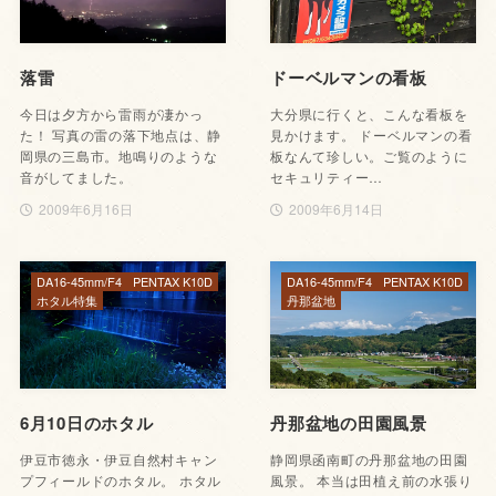
落雷
ドーベルマンの看板
今日は夕方から雷雨が凄かっ
大分県に行くと、こんな看板を
た！ 写真の雷の落下地点は、静
見かけます。 ドーベルマンの看
岡県の三島市。地鳴りのような
板なんて珍しい。ご覧のように
音がしてました。
セキュリティー…
2009年6月16日
2009年6月14日
DA16-45mm/F4
PENTAX K10D
DA16-45mm/F4
PENTAX K10D
ホタル特集
丹那盆地
6月10日のホタル
丹那盆地の田園風景
伊豆市徳永・伊豆自然村キャン
静岡県函南町の丹那盆地の田園
プフィールドのホタル。 ホタル
風景。 本当は田植え前の水張り