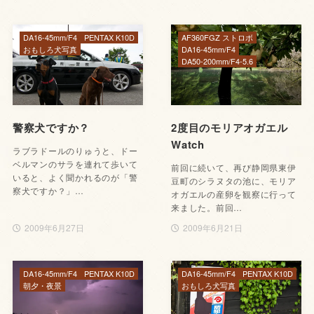
DA16-45mm/F4
PENTAX K10D
AF360FGZ ストロボ
おもしろ犬写真
DA16-45mm/F4
DA50-200mm/F4-5.6
警察犬ですか？
2度目のモリアオガエル
Watch
ラブラドールのりゅうと、ドー
ベルマンのサラを連れて歩いて
前回に続いて、再び静岡県東伊
いると、よく聞かれるのが「警
豆町のシラヌタの池に、モリア
察犬ですか？」…
オガエルの産卵を観察に行って
来ました。前回…
2009年6月27日
2009年6月21日
DA16-45mm/F4
PENTAX K10D
DA16-45mm/F4
PENTAX K10D
朝夕・夜景
おもしろ犬写真