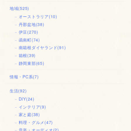
地域
(525)
オーストラリア
(10)
丹那盆地
(38)
伊豆
(270)
函南町
(74)
南箱根ダイヤランド
(91)
箱根
(39)
静岡東部
(65)
情報・PC系
(7)
生活
(92)
DIY
(24)
インテリア
(9)
家と庭
(38)
料理・グルメ
(47)
音楽・オーディオ
(2)