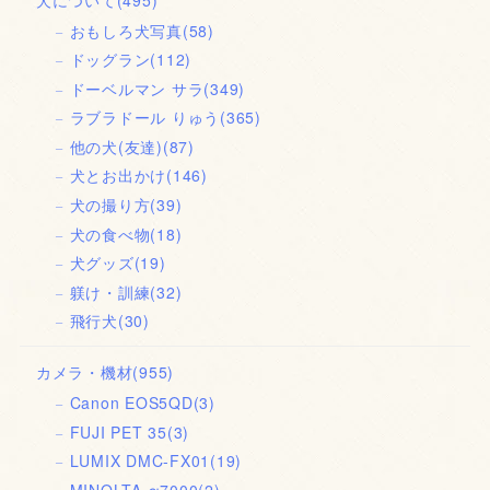
おもしろ犬写真
(58)
ドッグラン
(112)
ドーベルマン サラ
(349)
ラブラドール りゅう
(365)
他の犬(友達)
(87)
犬とお出かけ
(146)
犬の撮り方
(39)
犬の食べ物
(18)
犬グッズ
(19)
躾け・訓練
(32)
飛行犬
(30)
カメラ・機材
(955)
Canon EOS5QD
(3)
FUJI PET 35
(3)
LUMIX DMC-FX01
(19)
MINOLTA α7000
(2)