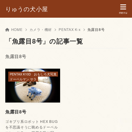
りゅうの犬小屋
HOME
カメラ・機材
PENTAX K-x
魚露目8号
「魚露目8号」の記事一覧
魚露目8号
PENTAX K10D
おもしろ犬写真
ドーベルマン サラ
魚露目8号
ゴキブリ系ロボット HEX BUG
を不思議そうに眺めるドーベル