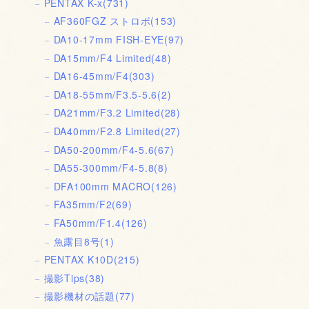
PENTAX K-x
(731)
AF360FGZ ストロボ
(153)
DA10-17mm FISH-EYE
(97)
DA15mm/F4 Limited
(48)
DA16-45mm/F4
(303)
DA18-55mm/F3.5-5.6
(2)
DA21mm/F3.2 Limited
(28)
DA40mm/F2.8 Limited
(27)
DA50-200mm/F4-5.6
(67)
DA55-300mm/F4-5.8
(8)
DFA100mm MACRO
(126)
FA35mm/F2
(69)
FA50mm/F1.4
(126)
魚露目8号
(1)
PENTAX K10D
(215)
撮影Tips
(38)
撮影機材の話題
(77)