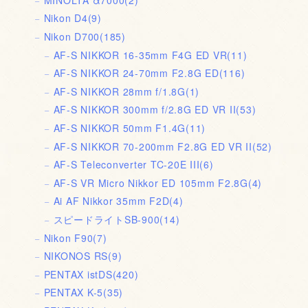
Nikon D4
(9)
Nikon D700
(185)
AF-S NIKKOR 16-35mm F4G ED VR
(11)
AF-S NIKKOR 24-70mm F2.8G ED
(116)
AF-S NIKKOR 28mm f/1.8G
(1)
AF-S NIKKOR 300mm f/2.8G ED VR II
(53)
AF-S NIKKOR 50mm F1.4G
(11)
AF-S NIKKOR 70-200mm F2.8G ED VR II
(52)
AF-S Teleconverter TC-20E III
(6)
AF-S VR Micro Nikkor ED 105mm F2.8G
(4)
Ai AF Nikkor 35mm F2D
(4)
スピードライトSB-900
(14)
Nikon F90
(7)
NIKONOS RS
(9)
PENTAX istDS
(420)
PENTAX K-5
(35)