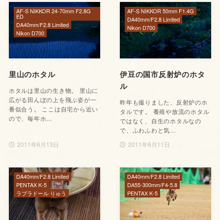
AF-S NIKKOR 24-70mm F2.8G
AF-S NIKKOR 50mm F1.4G
ED
DA40mm/F2.8 Limited
DA40mm/F2.8 Limited
Nikon D700
Nikon D700
里山のホタル
伊豆の国市反射炉のホタ
ル
ホタルは里山の生き物。 里山に
広がる田んぼの上を飛ぶ姿が一
昨年も撮りました、反射炉のホ
番似合う。 ここは自宅から近い
タルです。 養殖や放流のホタル
ので、毎年ホ…
ではなく、自生のホタルなの
で、ふわふわと気…
2011年6月13日
2011年6月11日
DA40mm/F2.8 Limited
DA40mm/F2.8 Limited
PENTAX K-5
DA55-300mm/F4-5.8
ラブラドール りゅう
PENTAX K-5