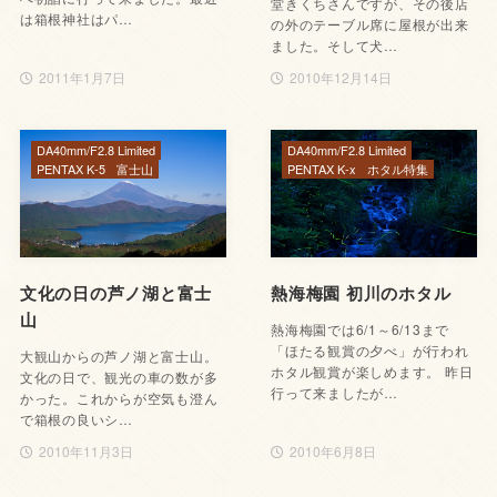
堂きくちさんですが、その後店
は箱根神社はパ…
の外のテーブル席に屋根が出来
ました。そして犬…
2011年1月7日
2010年12月14日
DA40mm/F2.8 Limited
DA40mm/F2.8 Limited
PENTAX K-5
富士山
PENTAX K-x
ホタル特集
文化の日の芦ノ湖と富士
熱海梅園 初川のホタル
山
熱海梅園では6/1～6/13まで
「ほたる観賞の夕べ」が行われ
大観山からの芦ノ湖と富士山。
ホタル観賞が楽しめます。 昨日
文化の日で、観光の車の数が多
行って来ましたが…
かった。これからが空気も澄ん
で箱根の良いシ…
2010年11月3日
2010年6月8日