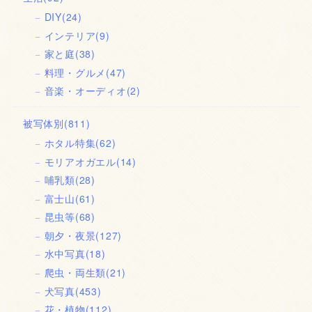
DIY
(24)
インテリア
(9)
家と庭
(38)
料理・グルメ
(47)
音楽・オーディオ
(2)
被写体別
(811)
ホタル特集
(62)
モリアオガエル
(14)
哺乳類
(28)
富士山
(61)
昆虫等
(68)
朝夕・夜景
(127)
水中写真
(18)
爬虫・両生類
(21)
犬写真
(453)
花・植物
(112)