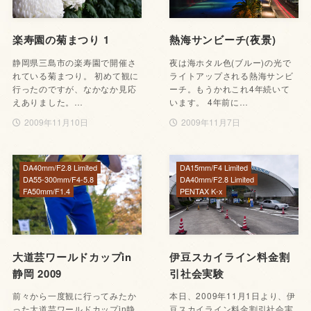
楽寿園の菊まつり 1
熱海サンビーチ(夜景)
静岡県三島市の楽寿園で開催さ
夜は海ホタル色(ブルー)の光で
れている菊まつり。 初めて観に
ライトアップされる熱海サンビ
行ったのですが、なかなか見応
ーチ。もうかれこれ4年続いて
えありました。…
います。 4年前に…
2009年11月10日
2009年11月7日
DA40mm/F2.8 Limited
DA15mm/F4 Limited
DA55-300mm/F4-5.8
DA40mm/F2.8 Limited
FA50mm/F1.4
PENTAX K-x
大道芸ワールドカップin
伊豆スカイライン料金割
静岡 2009
引社会実験
前々から一度観に行ってみたか
本日、2009年11月1日より、伊
った大道芸ワールドカップin静
豆スカイライン料金割引社会実