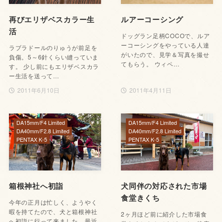
再びエリザベスカラー生
ルアーコーシング
活
ドッグラン足柄COCOで、ルア
ーコーシングをやっている人達
ラブラドールのりゅうが前足を
がいたので、見学＆写真を撮せ
負傷。5～6針くらい縫っていま
てもらう。 ウィペ…
す。 少し前にもエリザベスカラ
ー生活を送って…
2011年6月10日
2011年4月11日
DA15mm/F4 Limited
DA15mm/F4 Limited
DA40mm/F2.8 Limited
DA40mm/F2.8 Limited
PENTAX K-5
PENTAX K-5
箱根神社へ初詣
犬同伴の対応された市場
食堂きくち
今年の正月は忙しく、ようやく
暇を持てたので、犬と箱根神社
2ヶ月ほど前に紹介した市場食
へ初詣に行って来ました。最近