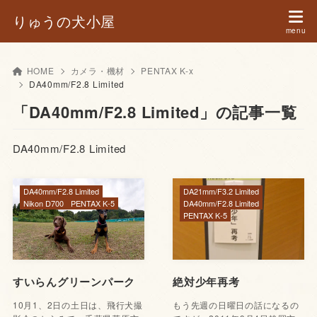
りゅうの犬小屋
HOME
カメラ・機材
PENTAX K-x
DA40mm/F2.8 Limited
「DA40mm/F2.8 Limited」の記事一覧
DA40mm/F2.8 Limited
DA40mm/F2.8 Limited
DA21mm/F3.2 Limited
Nikon D700
PENTAX K-5
DA40mm/F2.8 Limited
PENTAX K-5
すいらんグリーンパーク
絶対少年再考
10月1、2日の土日は、飛行犬撮
もう先週の日曜日の話になるの