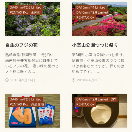
DA40mm/F2.8 Limited
DA15mm/F4 Limited
PENTAX K-x
函南町
DA40mm/F2.8 Limited
PENTAX K-x
自生のフジの花
小室山公園つつじ祭り
熱函道路(静岡県道11号)沿い、
第39回 小室山公園つつじ祭り。
函南町平井皆畑付近に自生して
伊東市・小室山公園のつつじ祭
いるフジの花。 濃い緑の葉のヒ
りは有名なのですが、行くのは
ノキ林に咲くの…
初めてです。 …
2010年5月14日
2010年4月30日
DA40mm/F2.8 Limited
DA40mm/F2.8 Limited
DIY
PENTAX K-x
丹那盆地
PENTAX K-x