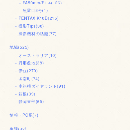
FA50mm/F1.4
(126)
魚露目8号
(1)
PENTAX K10D
(215)
撮影Tips
(38)
撮影機材の話題
(77)
地域
(525)
オーストラリア
(10)
丹那盆地
(38)
伊豆
(270)
函南町
(74)
南箱根ダイヤランド
(91)
箱根
(39)
静岡東部
(65)
情報・PC系
(7)
生活
(92)