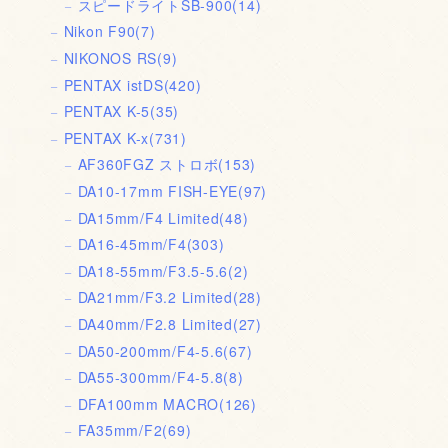
スピードライトSB-900
(14)
Nikon F90
(7)
NIKONOS RS
(9)
PENTAX istDS
(420)
PENTAX K-5
(35)
PENTAX K-x
(731)
AF360FGZ ストロボ
(153)
DA10-17mm FISH-EYE
(97)
DA15mm/F4 Limited
(48)
DA16-45mm/F4
(303)
DA18-55mm/F3.5-5.6
(2)
DA21mm/F3.2 Limited
(28)
DA40mm/F2.8 Limited
(27)
DA50-200mm/F4-5.6
(67)
DA55-300mm/F4-5.8
(8)
DFA100mm MACRO
(126)
FA35mm/F2
(69)