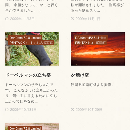
岡。 念願かなって、やっと行く
験が開始されました。 割高感が
事ができました…
あった伊豆スカ…
2009年11月3日
2009年11月1日
DA40mm/F2.8 Limited
DA40mm/F2.8 Limited
PENTAX K-x
おもしろ犬写真
PENTAX K-x
函南町
ドーベルマンの立ち姿
夕焼け空
ドーベルマンのサラちゃんで
静岡県函南町畑より撮影。
す。 こんなふうに立ち上がった
り、飼い主に甘えるために立ち
上がって口をなめ…
2009年10月31日
2009年10月20日
DA40mm/F2.8 Limited