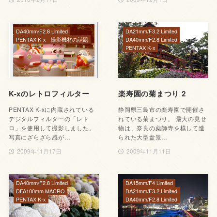
DA40mm/F2.8 Limited
DA21mm/F3.2 Limited
PENTAX K-x
撮影機材の話題
DA40mm/F2.8 Limited
PENTAX K-x
K-xのレトロフィルター
楽寿園の菊まつり 2
PENTAX K-xに内蔵されている
静岡県三島市の楽寿園で開催さ
デジタルフィルターの「レト
れている菊まつり。 最大の見せ
ロ」を使用して撮影しました。
物は、奈良の薬師寺を模して造
写真にざらざら感が…
られた大型盆景…
2009年11月17日
2009年11月11日
DA40mm/F2.8 Limited
DA15mm/F4 Limited
DFA100mm MACRO
DA21mm/F3.2 Limited
PENTAX K-x
DA40mm/F2.8 Limited