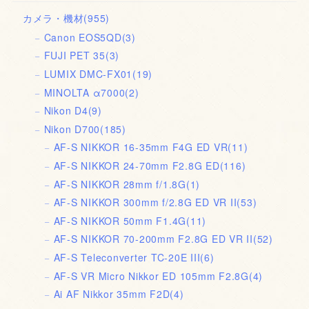
カメラ・機材
(955)
Canon EOS5QD
(3)
FUJI PET 35
(3)
LUMIX DMC-FX01
(19)
MINOLTA α7000
(2)
Nikon D4
(9)
Nikon D700
(185)
AF-S NIKKOR 16-35mm F4G ED VR
(11)
AF-S NIKKOR 24-70mm F2.8G ED
(116)
AF-S NIKKOR 28mm f/1.8G
(1)
AF-S NIKKOR 300mm f/2.8G ED VR II
(53)
AF-S NIKKOR 50mm F1.4G
(11)
AF-S NIKKOR 70-200mm F2.8G ED VR II
(52)
AF-S Teleconverter TC-20E III
(6)
AF-S VR Micro Nikkor ED 105mm F2.8G
(4)
Ai AF Nikkor 35mm F2D
(4)