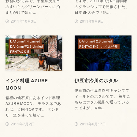
影会のからみで、千葉県茂原市
ですが、2011年9月4日静岡市
のすいらんグリーンパークに泊
のグランシップで開催された、
まりがけで出か…
日本SF大会で「絶…
2011年10月3日
2011年9月9日
DA15mm/F4 Limited
DA40mm/F2.8 Limited
DA40mm/F2.8 Limited
PENTAX K-5
ホタル特集
PENTAX K-5
インド料理 AZURE
伊豆市冷川のホタル
MOON
伊豆市の伊豆自然村キャンプフ
ィールドのホタルです。 毎年こ
箱根の仙石原にあるインド料理
ちらにホタル撮影で通っている
AZURE MOON。 テラス席であ
のですが、今年…
れば、犬同伴OKです。 タンド
リー窯を使って焼か…
2011年7月2日
2011年6月17日