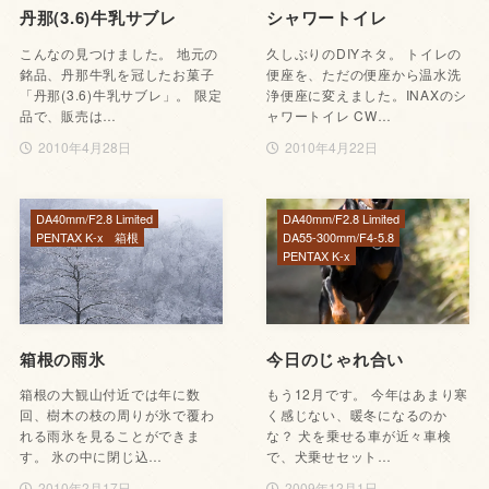
丹那(3.6)牛乳サブレ
シャワートイレ
こんなの見つけました。 地元の
久しぶりのDIYネタ。 トイレの
銘品、丹那牛乳を冠したお菓子
便座を、ただの便座から温水洗
「丹那(3.6)牛乳サブレ」。 限定
浄便座に変えました。INAXのシ
品で、販売は…
ャワートイレ CW…
2010年4月28日
2010年4月22日
DA40mm/F2.8 Limited
DA40mm/F2.8 Limited
PENTAX K-x
箱根
DA55-300mm/F4-5.8
PENTAX K-x
箱根の雨氷
今日のじゃれ合い
箱根の大観山付近では年に数
もう12月です。 今年はあまり寒
回、樹木の枝の周りが氷で覆わ
く感じない、暖冬になるのか
れる雨氷を見ることができま
な？ 犬を乗せる車が近々車検
す。 氷の中に閉じ込…
で、犬乗せセット…
2010年2月17日
2009年12月1日