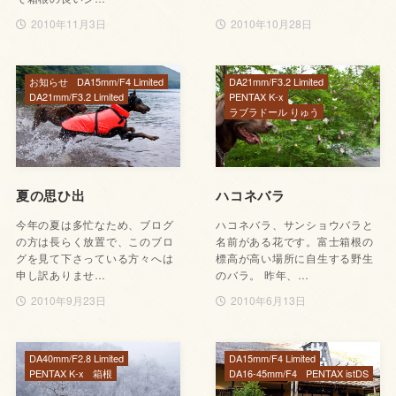
2010年11月3日
2010年10月28日
お知らせ
DA15mm/F4 Limited
DA21mm/F3.2 Limited
DA21mm/F3.2 Limited
PENTAX K-x
ラブラドール りゅう
夏の思ひ出
ハコネバラ
今年の夏は多忙なため、ブログ
ハコネバラ、サンショウバラと
の方は長らく放置で、このブロ
名前がある花です。富士箱根の
グを見て下さっている方々へは
標高が高い場所に自生する野生
申し訳ありませ…
のバラ。 昨年、…
2010年9月23日
2010年6月13日
DA40mm/F2.8 Limited
DA15mm/F4 Limited
PENTAX K-x
箱根
DA16-45mm/F4
PENTAX istDS