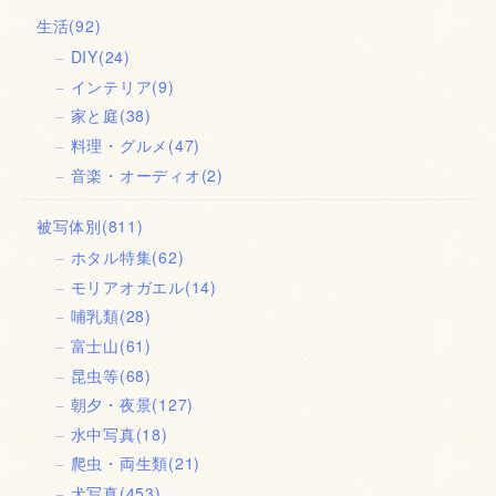
生活
(92)
DIY
(24)
インテリア
(9)
家と庭
(38)
料理・グルメ
(47)
音楽・オーディオ
(2)
被写体別
(811)
ホタル特集
(62)
モリアオガエル
(14)
哺乳類
(28)
富士山
(61)
昆虫等
(68)
朝夕・夜景
(127)
水中写真
(18)
爬虫・両生類
(21)
犬写真
(453)