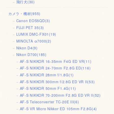
飛行犬
(30)
カメラ・機材
(955)
Canon EOS5QD
(3)
FUJI PET 35
(3)
LUMIX DMC-FX01
(19)
MINOLTA α7000
(2)
Nikon D4
(9)
Nikon D700
(185)
AF-S NIKKOR 16-35mm F4G ED VR
(11)
AF-S NIKKOR 24-70mm F2.8G ED
(116)
AF-S NIKKOR 28mm f/1.8G
(1)
AF-S NIKKOR 300mm f/2.8G ED VR II
(53)
AF-S NIKKOR 50mm F1.4G
(11)
AF-S NIKKOR 70-200mm F2.8G ED VR II
(52)
AF-S Teleconverter TC-20E III
(6)
AF-S VR Micro Nikkor ED 105mm F2.8G
(4)