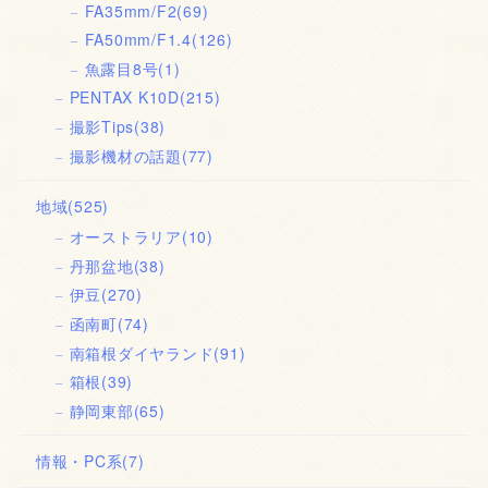
FA35mm/F2
(69)
FA50mm/F1.4
(126)
魚露目8号
(1)
PENTAX K10D
(215)
撮影Tips
(38)
撮影機材の話題
(77)
地域
(525)
オーストラリア
(10)
丹那盆地
(38)
伊豆
(270)
函南町
(74)
南箱根ダイヤランド
(91)
箱根
(39)
静岡東部
(65)
情報・PC系
(7)