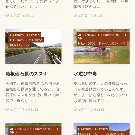
悪くなったので、まだ行ってま
観に行きました。 場所は、箱根
せんでした。 足…
駅伝往路のゴ…
2012年9月9日
2012年1月3日
DA15mm/F4 Limited
AF-S NIKKOR 300mm f/2.8G ED
VR II
DA21mm/F3.2 Limited
Nikon D700
ドーベルマン サラ
PENTAX K-5
箱根仙石原のススキ
水遊び中毒
所用で、神奈川県道75号湯河原
夏は暑いので、犬の運動はもっ
箱根仙石原線を通ってると、仙
ぱら水遊びにしているのです
石原のススキが逆行に輝いて綺
が、よっぽど楽しいのか、いつ
麗で、寄らない…
も遊びに連れて行…
2011年10月18日
2011年7月22日
AF-S NIKKOR 300mm f/2.8G ED
DA15mm/F4 Limited
VR II
PENTAX K-5
ドーベルマン サラ