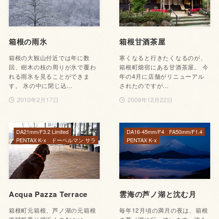
箱根の雨氷
箱根甘酒茶屋
箱根の大観山付近では年に数
寒くなると行きたくなるのが、
回、樹木の枝の周りが氷で覆わ
箱根町畑宿にある甘酒茶屋。 今
れる雨氷を見ることができま
年の4月に店舗がリニューアル
す。 氷の中に閉じ込…
されたのですが…
2010年2月17日
2009年12月22日
DA21mm/F3.2 Limited
DA16-45mm/F4
FA50mm/F1.4
PENTAX K-x
ドーベルマン サラ
PENTAX K-x
Acqua Pazza Terrace
雲海の芦ノ湖と沈む月
箱根町元箱根、芦ノ湖の元箱根
毎年12月頃の満月の夜は、箱根