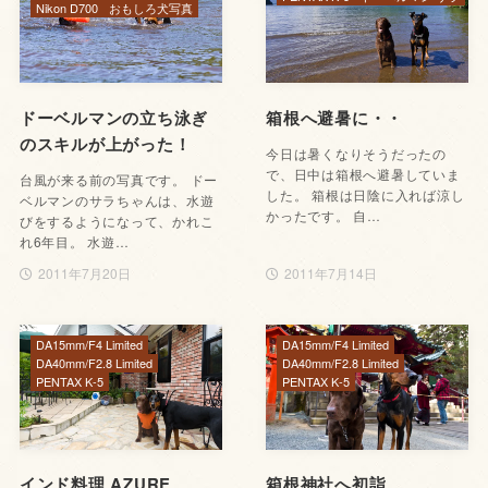
Nikon D700
おもしろ犬写真
ドーベルマンの立ち泳ぎ
箱根へ避暑に・・
のスキルが上がった！
今日は暑くなりそうだったの
で、日中は箱根へ避暑していま
台風が来る前の写真です。 ドー
した。 箱根は日陰に入れば涼し
ベルマンのサラちゃんは、水遊
かったです。 自…
びをするようになって、かれこ
れ6年目。 水遊…
2011年7月20日
2011年7月14日
DA15mm/F4 Limited
DA15mm/F4 Limited
DA40mm/F2.8 Limited
DA40mm/F2.8 Limited
PENTAX K-5
PENTAX K-5
インド料理 AZURE
箱根神社へ初詣