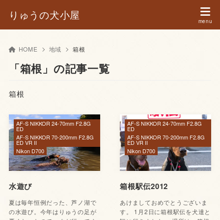
りゅうの犬小屋
HOME
地域
箱根
「箱根」の記事一覧
箱根
AF-S NIKKOR 24-70mm F2.8G
AF-S NIKKOR 24-70mm F2.8G
ED
ED
AF-S NIKKOR 70-200mm F2.8G
AF-S NIKKOR 70-200mm F2.8G
ED VR II
ED VR II
Nikon D700
Nikon D700
水遊び
箱根駅伝2012
夏は毎年恒例だった、芦ノ湖で
あけましておめでとうございま
の水遊び。今年はりゅうの足が
す。 1月2日に箱根駅伝を犬達と