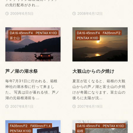
の先行配布がされ…
2009年6月5日
2008年6月12日
DA16-45mm/F4
PENTAX K10D
DA16-45mm/F4
FA35mm/F2
富士山
PENTAX K10D
芦ノ湖の湖水祭
大観山からの夕焼け
毎年7月31日に行われる、箱根
夏至が近くなると、箱根の大観
神社の湖水祭に行って来まし
山からの芦ノ湖と富士山の夕焼
た。 写真は日が暮れる頃、芦ノ
けが奇麗になります。富士山の
湖の元箱根港前を…
後ろに太陽が沈…
2007年8月1日
2007年6月19日
FA35mm/F2
FA50mm/F1.4
DA16-45mm/F4
PENTAX K10D
PENTAX K10D
箱根