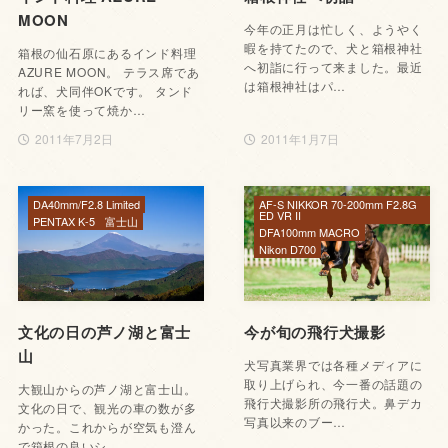
MOON
今年の正月は忙しく、ようやく
暇を持てたので、犬と箱根神社
箱根の仙石原にあるインド料理
へ初詣に行って来ました。最近
AZURE MOON。 テラス席であ
は箱根神社はパ…
れば、犬同伴OKです。 タンド
リー窯を使って焼か…
2011年7月2日
2011年1月7日
DA40mm/F2.8 Limited
AF-S NIKKOR 70-200mm F2.8G
ED VR II
PENTAX K-5
富士山
DFA100mm MACRO
Nikon D700
文化の日の芦ノ湖と富士
今が旬の飛行犬撮影
山
犬写真業界では各種メディアに
取り上げられ、今一番の話題の
大観山からの芦ノ湖と富士山。
飛行犬撮影所の飛行犬。鼻デカ
文化の日で、観光の車の数が多
写真以来のブー…
かった。これからが空気も澄ん
で箱根の良いシ…