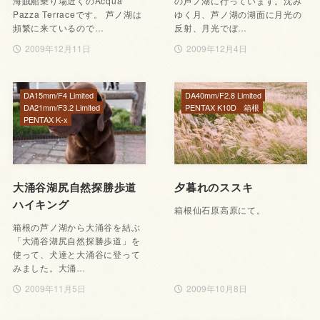
海賊船乗り場近くのAcqua
の芦ノ湖に行っています。沈み
Pazza Terraceです。 芦ノ湖は
ゆく月、芦ノ湖の湖面に月光の
頻繁に来ているので…
反射、月光でぼ…
2009年12月11日
2009年12月4日
DA15mm/F4 Limited
DA40mm/F2.8 Limited
DA21mm/F3.2 Limited
PENTAX K10D
箱根
PENTAX K-x
大涌谷湖尻自然探勝歩道
夕暮れのススキ
ハイキング
箱根仙石原高原にて。
箱根の芦ノ湖から大涌谷を結ぶ
「大涌谷湖尻自然探勝歩道」を
使って、犬達と大涌谷に登って
みました。大涌…
2009年11月5日
2009年10月8日