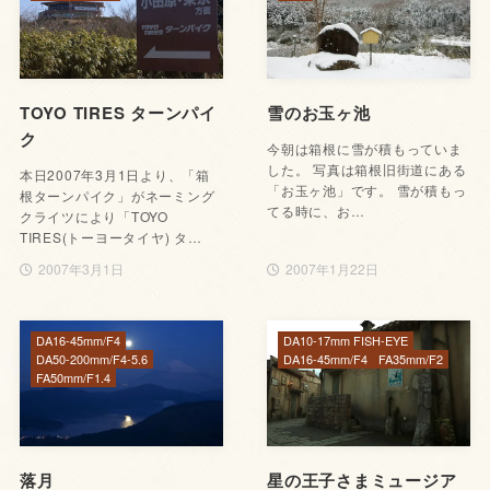
TOYO TIRES ターンパイ
雪のお玉ヶ池
ク
今朝は箱根に雪が積もっていま
した。 写真は箱根旧街道にある
本日2007年3月1日より、「箱
「お玉ヶ池」です。 雪が積もっ
根ターンパイク」がネーミング
てる時に、お…
クライツにより「TOYO
TIRES(トーヨータイヤ) タ…
2007年3月1日
2007年1月22日
DA16-45mm/F4
DA10-17mm FISH-EYE
DA50-200mm/F4-5.6
DA16-45mm/F4
FA35mm/F2
FA50mm/F1.4
落月
星の王子さまミュージア