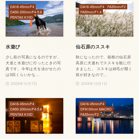
DA16-45mm/F4
DA16-45mm/F4
FA35mm/F2
DA50-200mm/F4-5.6
FA50mm/F1.4
PENTAX K10D
水遊び
仙石原のススキ
少し前の写真になるのですが、
秋になったので、箱根の仙石原
犬達と水遊びに行ったときの写
高原に犬連れでススキを観に行
真です。今年は犬を泳がせたの
きました。 ススキは綿毛が開く
は3回くらいかな…
前が好きなので…
2009年10月7日
2009年10月1日
DA16-45mm/F4
DA16-45mm/F4
DA50-200mm/F4-5.6
DFA100mm MACRO
PENTAX K10D
FA35mm/F2