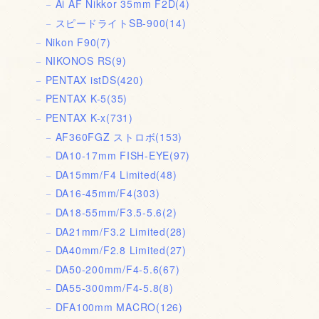
Ai AF Nikkor 35mm F2D
(4)
スピードライトSB-900
(14)
Nikon F90
(7)
NIKONOS RS
(9)
PENTAX istDS
(420)
PENTAX K-5
(35)
PENTAX K-x
(731)
AF360FGZ ストロボ
(153)
DA10-17mm FISH-EYE
(97)
DA15mm/F4 Limited
(48)
DA16-45mm/F4
(303)
DA18-55mm/F3.5-5.6
(2)
DA21mm/F3.2 Limited
(28)
DA40mm/F2.8 Limited
(27)
DA50-200mm/F4-5.6
(67)
DA55-300mm/F4-5.8
(8)
DFA100mm MACRO
(126)