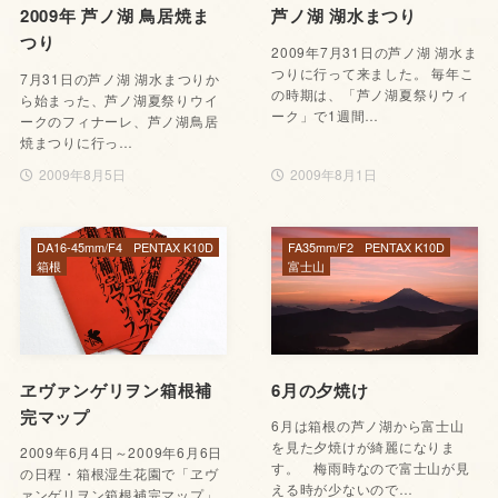
2009年 芦ノ湖 鳥居焼ま
芦ノ湖 湖水まつり
つり
2009年7月31日の芦ノ湖 湖水ま
つりに行って来ました。 毎年こ
7月31日の芦ノ湖 湖水まつりか
の時期は、「芦ノ湖夏祭りウィ
ら始まった、芦ノ湖夏祭りウイ
ーク」で1週間…
ークのフィナーレ、芦ノ湖鳥居
焼まつりに行っ…
2009年8月5日
2009年8月1日
DA16-45mm/F4
PENTAX K10D
FA35mm/F2
PENTAX K10D
箱根
富士山
ヱヴァンゲリヲン箱根補
6月の夕焼け
完マップ
6月は箱根の芦ノ湖から富士山
を見た夕焼けが綺麗になりま
2009年6月4日～2009年6月6日
す。 梅雨時なので富士山が見
の日程・箱根湿生花園で「ヱヴ
える時が少ないので…
ァンゲリヲン箱根補完マップ」