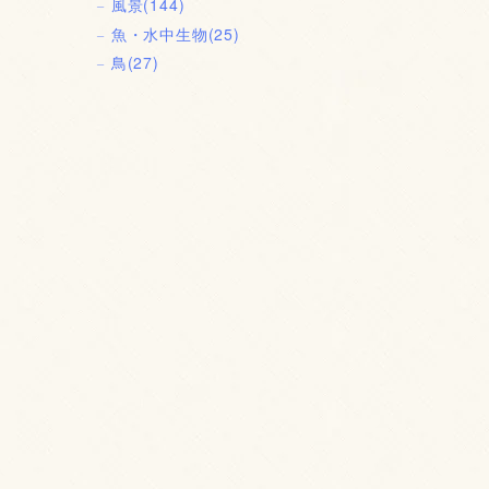
風景
(144)
魚・水中生物
(25)
鳥
(27)