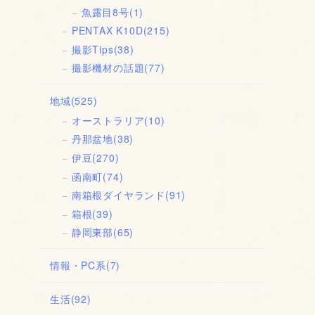
魚露目8号
(1)
PENTAX K10D
(215)
撮影Tips
(38)
撮影機材の話題
(77)
地域
(525)
オーストラリア
(10)
丹那盆地
(38)
伊豆
(270)
函南町
(74)
南箱根ダイヤランド
(91)
箱根
(39)
静岡東部
(65)
情報・PC系
(7)
生活
(92)