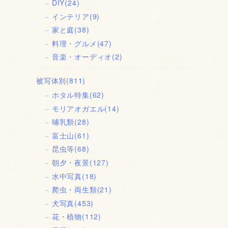
DIY
(24)
インテリア
(9)
家と庭
(38)
料理・グルメ
(47)
音楽・オーディオ
(2)
被写体別
(811)
ホタル特集
(62)
モリアオガエル
(14)
哺乳類
(28)
富士山
(61)
昆虫等
(68)
朝夕・夜景
(127)
水中写真
(18)
爬虫・両生類
(21)
犬写真
(453)
花・植物
(112)