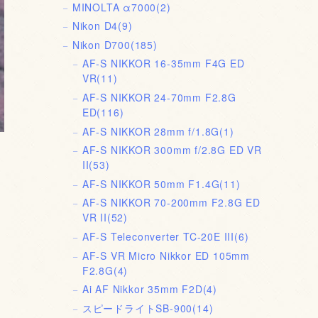
MINOLTA α7000
(2)
Nikon D4
(9)
Nikon D700
(185)
AF-S NIKKOR 16-35mm F4G ED
VR
(11)
AF-S NIKKOR 24-70mm F2.8G
ED
(116)
AF-S NIKKOR 28mm f/1.8G
(1)
AF-S NIKKOR 300mm f/2.8G ED VR
II
(53)
AF-S NIKKOR 50mm F1.4G
(11)
AF-S NIKKOR 70-200mm F2.8G ED
VR II
(52)
AF-S Teleconverter TC-20E III
(6)
AF-S VR Micro Nikkor ED 105mm
F2.8G
(4)
Ai AF Nikkor 35mm F2D
(4)
スピードライトSB-900
(14)