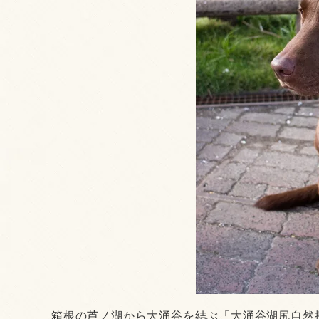
箱根の芦ノ湖から大涌谷を結ぶ「大涌谷湖尻自然