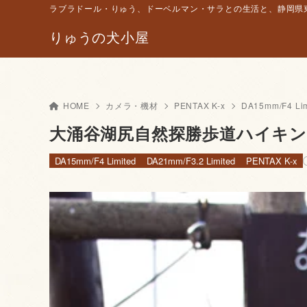
ラブラドール・りゅう、ドーベルマン・サラとの生活と、静岡県東
りゅうの犬小屋
HOME
カメラ・機材
PENTAX K-x
DA15mm/F4 Lim
大涌谷湖尻自然探勝歩道ハイキ
DA15mm/F4 Limited
DA21mm/F3.2 Limited
PENTAX K-x