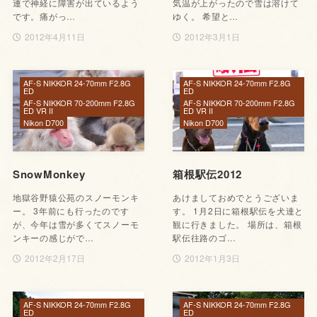
連で神経に障害が出ているよう
気温が上がったので雪は溶けて
です。痛がっ…
ゆく。 希望と…
2012年4月11日
2012年3月1日
AF-S NIKKOR 24-70mm F2.8G
AF-S NIKKOR 24-70mm F2.8G
ED
ED
AF-S NIKKOR 70-200mm F2.8G
AF-S NIKKOR 70-200mm F2.8G
ED VR II
ED VR II
Nikon D700
Nikon D700
SnowMonkey
箱根駅伝2012
地獄谷野猿公苑のスノーモンキ
あけましておめでとうございま
ー。 3年前にも行ったのです
す。 1月2日に箱根駅伝を犬達と
が、今年は雪が多くてスノーモ
観に行きました。 場所は、箱根
ンキーの感じがで…
駅伝往路のゴ…
2012年2月17日
2012年1月3日
AF-S NIKKOR 24-70mm F2.8G
AF-S NIKKOR 24-70mm F2.8G
ED
ED