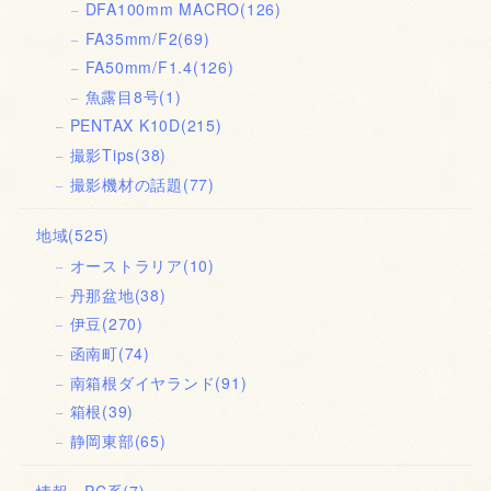
DFA100mm MACRO
(126)
FA35mm/F2
(69)
FA50mm/F1.4
(126)
魚露目8号
(1)
PENTAX K10D
(215)
撮影Tips
(38)
撮影機材の話題
(77)
地域
(525)
オーストラリア
(10)
丹那盆地
(38)
伊豆
(270)
函南町
(74)
南箱根ダイヤランド
(91)
箱根
(39)
静岡東部
(65)