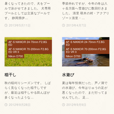
暑くなってきたので、犬をプー
季節外れですが、今年の冬は八
ルで泳がせてきました。 犬専用
ヶ岳方面へ雪遊びに数回行きま
プールとしては立派なプールで
した。 清里 萌木の村・アクアリ
す。 静岡県伊…
ゾート清里・…
2013年5月11日
2013年4月7日
AF-S NIKKOR 24-70mm F2.8G
AF-S NIKKOR 24-70mm F2.8G
ED
ED
AF-S NIKKOR 70-200mm F2.8G
AF-S NIKKOR 70-200mm F2.8G
ED VR II
ED VR II
Nikon D700
Nikon D700
稲干し
水遊び
秋の稲刈りシーズンです。 しば
夏は毎年恒例だった、芦ノ湖で
らく見なくなった稲干しです
の水遊び。今年はりゅうの足が
が、最近は稲干しやる田んぼが
悪くなったので、まだ行ってま
多くなったような…
せんでした。 足…
2012年9月28日
2012年9月9日