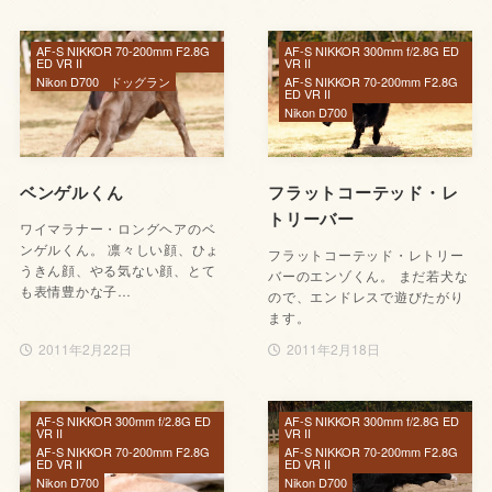
AF-S NIKKOR 70-200mm F2.8G
AF-S NIKKOR 300mm f/2.8G ED
ED VR II
VR II
Nikon D700
ドッグラン
AF-S NIKKOR 70-200mm F2.8G
ED VR II
Nikon D700
ベンゲルくん
フラットコーテッド・レ
トリーバー
ワイマラナー・ロングヘアのベ
ンゲルくん。 凛々しい顔、ひょ
フラットコーテッド・レトリー
うきん顔、やる気ない顔、とて
バーのエンゾくん。 まだ若犬な
も表情豊かな子…
ので、エンドレスで遊びたがり
ます。
2011年2月22日
2011年2月18日
AF-S NIKKOR 300mm f/2.8G ED
AF-S NIKKOR 300mm f/2.8G ED
VR II
VR II
AF-S NIKKOR 70-200mm F2.8G
AF-S NIKKOR 70-200mm F2.8G
ED VR II
ED VR II
Nikon D700
Nikon D700