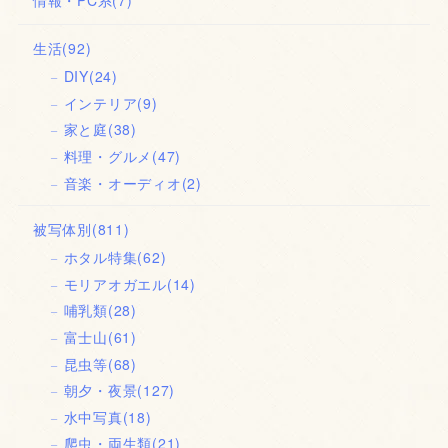
情報・PC系
(7)
生活
(92)
DIY
(24)
インテリア
(9)
家と庭
(38)
料理・グルメ
(47)
音楽・オーディオ
(2)
被写体別
(811)
ホタル特集
(62)
モリアオガエル
(14)
哺乳類
(28)
富士山
(61)
昆虫等
(68)
朝夕・夜景
(127)
水中写真
(18)
爬虫・両生類
(21)