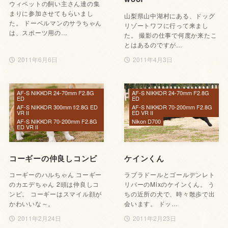
ウィペットの飼い主さん達の集
まりに参加させてもらいまし
山梨県山中湖村にある、ドッグ
た。 ドーベルマンのサラちゃん
リゾートワフに行って来まし
は、スポーツ用の…
た。 撮影の仕事で何度か来たこ
とはあるのですが…
2011年6月6日
2011年4月3日
AF-S NIKKOR 24-70mm F2.8G
AF-S NIKKOR 24-70mm F2.8G
ED
ED
AF-S NIKKOR 300mm f/2.8G ED
AF-S NIKKOR 70-200mm F2.8G
VR II
ED VR II
AF-S NIKKOR 70-200mm F2.8G
Nikon D700
ED VR II
コーギーの仲良しコンビ
ケインくん
コーギーのハルちゃん コーギー
ラブラドールとゴールデンレト
のカエデちゃん 2頭は仲良しコ
リバーのMixのケインくん。 う
ンビ。 コーギーはスマイル顔が
ちの近所の犬で、時々散歩で出
かわいいな～。
会います。 ドッ…
2011年2月24日
2011年2月23日