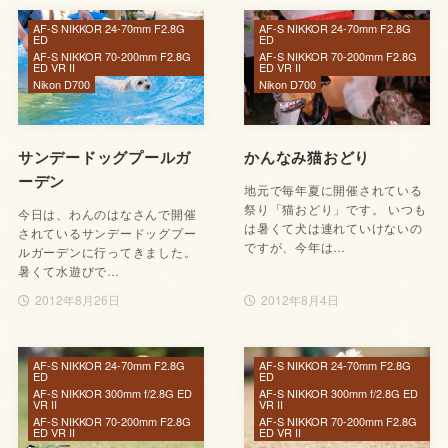
AF-S NIKKOR 24-70mm F2.8G
AF-S NIKKOR 24-70mm F2.8G
ED
ED
AF-S NIKKOR 70-200mm F2.8G
AF-S NIKKOR 70-200mm F2.8G
ED VR II
ED VR II
Nikon D700
Nikon D700
サンデードッグプールガ
かんなみ猫おどり
ーデン
地元で毎年夏に開催されている
祭り「猫おどり」です。 いつも
今日は、わんのはなさんで開催
は暑くて犬は連れていけないの
されているサンデードッグプー
ですが、今年は…
ルガーデンに行ってきました。
暑くて水遊びで…
2012年8月26日
2012年8月4日
AF-S NIKKOR 24-70mm F2.8G
AF-S NIKKOR 24-70mm F2.8G
ED
ED
AF-S NIKKOR 300mm f/2.8G ED
AF-S NIKKOR 300mm f/2.8G ED
VR II
VR II
AF-S NIKKOR 70-200mm F2.8G
AF-S NIKKOR 70-200mm F2.8G
ED VR II
ED VR II