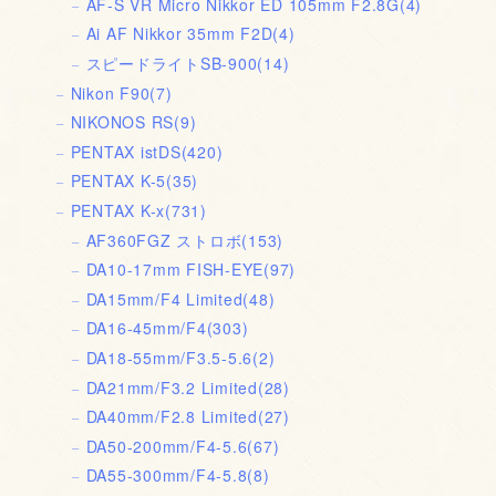
AF-S VR Micro Nikkor ED 105mm F2.8G
(4)
Ai AF Nikkor 35mm F2D
(4)
スピードライトSB-900
(14)
Nikon F90
(7)
NIKONOS RS
(9)
PENTAX istDS
(420)
PENTAX K-5
(35)
PENTAX K-x
(731)
AF360FGZ ストロボ
(153)
DA10-17mm FISH-EYE
(97)
DA15mm/F4 Limited
(48)
DA16-45mm/F4
(303)
DA18-55mm/F3.5-5.6
(2)
DA21mm/F3.2 Limited
(28)
DA40mm/F2.8 Limited
(27)
DA50-200mm/F4-5.6
(67)
DA55-300mm/F4-5.8
(8)