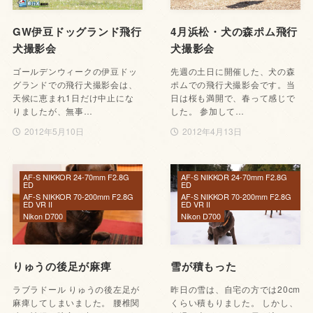
GW伊豆ドッグランド飛行
4月浜松・犬の森ポム飛行
犬撮影会
犬撮影会
ゴールデンウィークの伊豆ドッ
先週の土日に開催した、犬の森
グランドでの飛行犬撮影会は、
ポムでの飛行犬撮影会です。当
天候に恵まれ1日だけ中止にな
日は桜も満開で、春って感じで
りましたが、無事…
した。 参加して…
2012年5月10日
2012年4月13日
AF-S NIKKOR 24-70mm F2.8G
AF-S NIKKOR 24-70mm F2.8G
ED
ED
AF-S NIKKOR 70-200mm F2.8G
AF-S NIKKOR 70-200mm F2.8G
ED VR II
ED VR II
Nikon D700
Nikon D700
りゅうの後足が麻痺
雪が積もった
ラブラドール りゅうの後左足が
昨日の雪は、自宅の方では20cm
麻痺してしまいました。 腰椎関
くらい積もりました。 しかし、