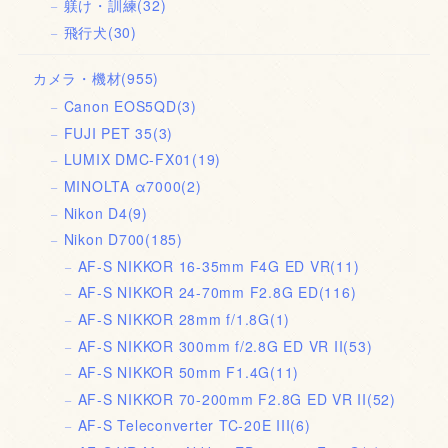
躾け・訓練
(32)
飛行犬
(30)
カメラ・機材
(955)
Canon EOS5QD
(3)
FUJI PET 35
(3)
LUMIX DMC-FX01
(19)
MINOLTA α7000
(2)
Nikon D4
(9)
Nikon D700
(185)
AF-S NIKKOR 16-35mm F4G ED VR
(11)
AF-S NIKKOR 24-70mm F2.8G ED
(116)
AF-S NIKKOR 28mm f/1.8G
(1)
AF-S NIKKOR 300mm f/2.8G ED VR II
(53)
AF-S NIKKOR 50mm F1.4G
(11)
AF-S NIKKOR 70-200mm F2.8G ED VR II
(52)
AF-S Teleconverter TC-20E III
(6)