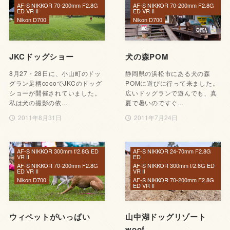
AF-S NIKKOR 70-200mm F2.8G
AF-S NIKKOR 70-200mm F2.8G
ED VR II
ED VR II
Nikon D700
Nikon D700
JKCドッグショー
犬の森POM
8月27・28日に、小山町のドッ
静岡県の浜松市にある犬の森
グラン足柄cocoでJKCのドッグ
POMに遊びに行って来ました。
ショーが開催されていました。
広いドッグランで遊んでも、真
私は犬の撮影の依…
夏で暑いのですぐ…
2011年8月31日
2011年7月24日
AF-S NIKKOR 300mm f/2.8G ED
AF-S NIKKOR 24-70mm F2.8G
VR II
ED
AF-S NIKKOR 70-200mm F2.8G
AF-S NIKKOR 300mm f/2.8G ED
ED VR II
VR II
Nikon D700
AF-S NIKKOR 70-200mm F2.8G
ED VR II
ウィペットがいっぱい
山中湖ドッグリゾート
woof