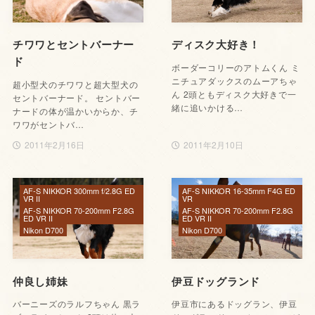
チワワとセントバーナー
ディスク大好き！
ド
ボーダーコリーのアトムくん ミ
ニチュアダックスのムーアちゃ
超小型犬のチワワと超大型犬の
ん 2頭ともディスク大好きで一
セントバーナード。 セントバー
緒に追いかける…
ナードの体が温かいからか、チ
ワワがセントバ…
2011年2月16日
2011年2月10日
AF-S NIKKOR 300mm f/2.8G ED
AF-S NIKKOR 16-35mm F4G ED
VR II
VR
AF-S NIKKOR 70-200mm F2.8G
AF-S NIKKOR 70-200mm F2.8G
ED VR II
ED VR II
Nikon D700
Nikon D700
仲良し姉妹
伊豆ドッグランド
バーニーズのラルフちゃん 黒ラ
伊豆市にあるドッグラン、伊豆