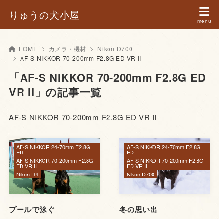
りゅうの犬小屋
HOME
カメラ・機材
Nikon D700
AF-S NIKKOR 70-200mm F2.8G ED VR II
「AF-S NIKKOR 70-200mm F2.8G ED
VR II」の記事一覧
AF-S NIKKOR 70-200mm F2.8G ED VR II
AF-S NIKKOR 24-70mm F2.8G
AF-S NIKKOR 24-70mm F2.8G
ED
ED
AF-S NIKKOR 70-200mm F2.8G
AF-S NIKKOR 70-200mm F2.8G
ED VR II
ED VR II
Nikon D4
Nikon D700
プールで泳ぐ
冬の思い出