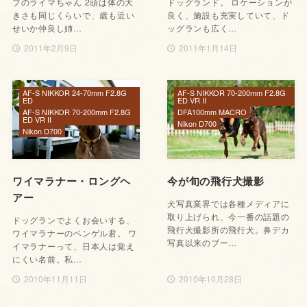
ブのライマちゃん 2頭は体の大
ドッグランド。 ロケーションが
きさも同じくらいで、歳も近い
良く、施設も充実していて、ド
せいか仲良し姉…
ッグランも広く…
2011年2月9日
2011年1月14日
AF-S NIKKOR 24-70mm F2.8G
AF-S NIKKOR 70-200mm F2.8G
ED
ED VR II
AF-S NIKKOR 70-200mm F2.8G
DFA100mm MACRO
ED VR II
Nikon D700
Nikon D700
ワイマラナー・ロングヘ
今が旬の飛行犬撮影
アー
犬写真業界では各種メディアに
取り上げられ、今一番の話題の
ドッグランでよくお会いする、
飛行犬撮影所の飛行犬。鼻デカ
ワイマラナーのベンゲル君。 ワ
写真以来のブー…
イマラナーって、日本人は覚え
にくい名前。私…
2010年11月11日
2010年10月28日