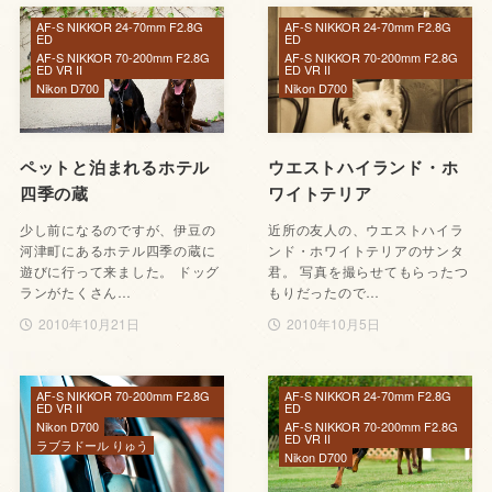
AF-S NIKKOR 24-70mm F2.8G
AF-S NIKKOR 24-70mm F2.8G
ED
ED
AF-S NIKKOR 70-200mm F2.8G
AF-S NIKKOR 70-200mm F2.8G
ED VR II
ED VR II
Nikon D700
Nikon D700
ペットと泊まれるホテル
ウエストハイランド・ホ
四季の蔵
ワイトテリア
少し前になるのですが、伊豆の
近所の友人の、ウエストハイラ
河津町にあるホテル四季の蔵に
ンド・ホワイトテリアのサンタ
遊びに行って来ました。 ドッグ
君。 写真を撮らせてもらったつ
ランがたくさん…
もりだったので…
2010年10月21日
2010年10月5日
AF-S NIKKOR 70-200mm F2.8G
AF-S NIKKOR 24-70mm F2.8G
ED VR II
ED
Nikon D700
AF-S NIKKOR 70-200mm F2.8G
ED VR II
ラブラドール りゅう
Nikon D700