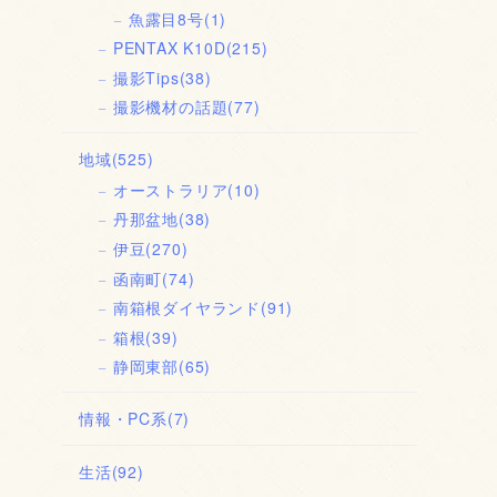
魚露目8号
(1)
PENTAX K10D
(215)
撮影Tips
(38)
撮影機材の話題
(77)
地域
(525)
オーストラリア
(10)
丹那盆地
(38)
伊豆
(270)
函南町
(74)
南箱根ダイヤランド
(91)
箱根
(39)
静岡東部
(65)
情報・PC系
(7)
生活
(92)