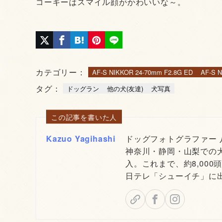
コーギーはスマイル顔がかわいいな～。
カテゴリー：
AF-S NIKKOR 24-70mm F2.8G ED
AF-S N
タグ：
ドッグラン
他の犬(友達)
犬写真
この記事を書いた人
Kazuo Yagihashi
ドッグフォトグラファー
神奈川・静岡・山梨での
入。これまで、約8,000
日テレ「シューイチ」に