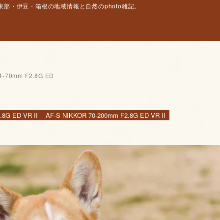
部・伊豆・箱根の地域情報と自然のphoto雑記。
4-70mm F2.8G ED
.8G ED VR II
AF-S NIKKOR 70-200mm F2.8G ED VR II