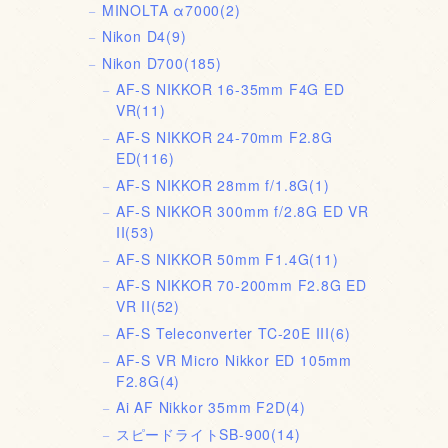
MINOLTA α7000
(2)
Nikon D4
(9)
Nikon D700
(185)
AF-S NIKKOR 16-35mm F4G ED
VR
(11)
AF-S NIKKOR 24-70mm F2.8G
ED
(116)
AF-S NIKKOR 28mm f/1.8G
(1)
AF-S NIKKOR 300mm f/2.8G ED VR
II
(53)
AF-S NIKKOR 50mm F1.4G
(11)
AF-S NIKKOR 70-200mm F2.8G ED
VR II
(52)
AF-S Teleconverter TC-20E III
(6)
AF-S VR Micro Nikkor ED 105mm
F2.8G
(4)
Ai AF Nikkor 35mm F2D
(4)
スピードライトSB-900
(14)