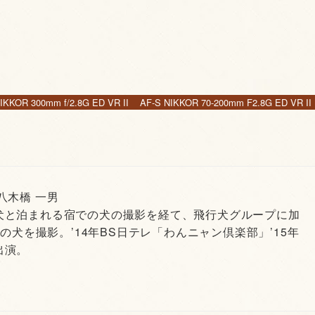
IKKOR 300mm f/2.8G ED VR II
AF-S NIKKOR 70-200mm F2.8G ED VR II
 八木橋 一男
犬と泊まれる宿での犬の撮影を経て、飛行犬グループに加
頭の犬を撮影。’14年BS日テレ「わんニャン倶楽部」’15年
出演。