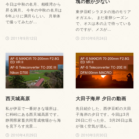
塊の数が少ない
今日は中秋の名月、相模湾から
昇る満月。 今年の中秋の名月は
東伊豆町シラヌタの池のモリア
6年ぶりに満月らしい。 月単体
オガエル。 まだ産卵シーズン
で撮ってみたが…
で、オスは木の上で待っている
のですが、メスが…
2011年9月12日
2010年6月24日
AF-S NIKKOR 70-200mm F2.8G
AF-S NIKKOR 70-200mm F2.8G
ED VR II
ED VR II
AF-S Teleconverter TC-20E III
AF-S Teleconverter TC-20E III
Nikon D700
DFA100mm MACRO
西天城高原
大田子海岸 夕日の動画
私が伊豆で一番好きな場所は、
先日紹介した、西伊豆町の大田
仁科峠にある西天城高原です。
子海岸の夕日です。今回は3月
静岡県家畜共同育成牧場から海
26日に行った分。 3月26日は風
を見下ろす光景…
が強く空気が澄ん…
2010年4月29日
2010年3月30日