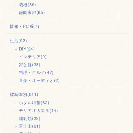
箱根
(39)
静岡東部
(65)
情報・PC系
(7)
生活
(92)
DIY
(24)
インテリア
(9)
家と庭
(38)
料理・グルメ
(47)
音楽・オーディオ
(2)
被写体別
(811)
ホタル特集
(62)
モリアオガエル
(14)
哺乳類
(28)
富士山
(61)