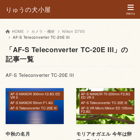
りゅうの犬小屋
HOME
カメラ・機材
Nikon D700
AF-S Teleconverter TC-20E III
「AF-S Teleconverter TC-20E III」の
記事一覧
AF-S Teleconverter TC-20E III
AF-S NIKKOR 300mm f/2.8G ED
AF-S NIKKOR 70-200mm F2.8G
VR II
ED VR II
AF-S NIKKOR 50mm F1.4G
AF-S Teleconverter TC-20E III
AF-S Teleconverter TC-20E III
AF-S VR Micro Nikkor ED 105mm
F2.8G
中秋の名月
モリアオガエル 今年は卵