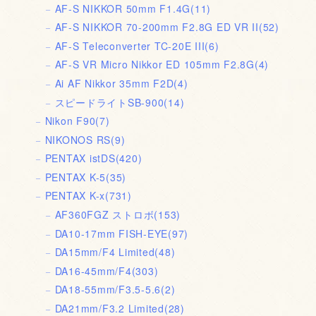
AF-S NIKKOR 50mm F1.4G
(11)
AF-S NIKKOR 70-200mm F2.8G ED VR II
(52)
AF-S Teleconverter TC-20E III
(6)
AF-S VR Micro Nikkor ED 105mm F2.8G
(4)
Ai AF Nikkor 35mm F2D
(4)
スピードライトSB-900
(14)
Nikon F90
(7)
NIKONOS RS
(9)
PENTAX istDS
(420)
PENTAX K-5
(35)
PENTAX K-x
(731)
AF360FGZ ストロボ
(153)
DA10-17mm FISH-EYE
(97)
DA15mm/F4 Limited
(48)
DA16-45mm/F4
(303)
DA18-55mm/F3.5-5.6
(2)
DA21mm/F3.2 Limited
(28)