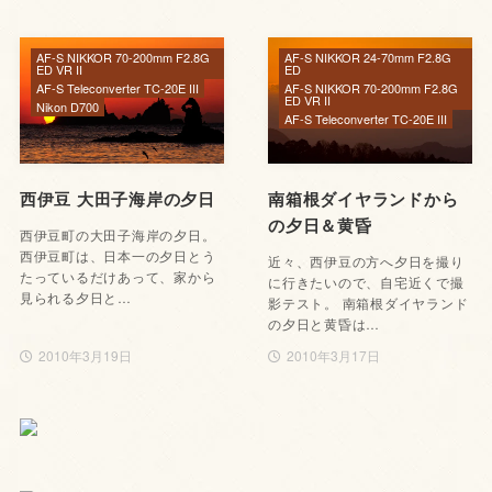
AF-S NIKKOR 70-200mm F2.8G
AF-S NIKKOR 24-70mm F2.8G
ED VR II
ED
AF-S Teleconverter TC-20E III
AF-S NIKKOR 70-200mm F2.8G
ED VR II
Nikon D700
AF-S Teleconverter TC-20E III
西伊豆 大田子海岸の夕日
南箱根ダイヤランドから
の夕日＆黄昏
西伊豆町の大田子海岸の夕日。
西伊豆町は、日本一の夕日とう
近々、西伊豆の方へ夕日を撮り
たっているだけあって、家から
に行きたいので、自宅近くで撮
見られる夕日と…
影テスト。 南箱根ダイヤランド
の夕日と黄昏は…
2010年3月19日
2010年3月17日