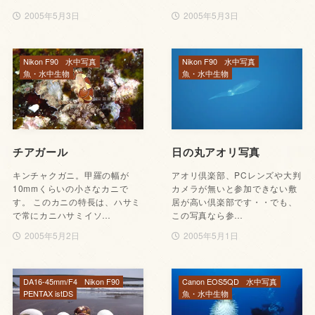
2005年5月3日
2005年5月3日
Nikon F90
水中写真
Nikon F90
水中写真
魚・水中生物
魚・水中生物
チアガール
日の丸アオリ写真
キンチャクガニ。甲羅の幅が
アオリ倶楽部、PCレンズや大判
10mmくらいの小さなカニで
カメラが無いと参加できない敷
す。 このカニの特長は、ハサミ
居が高い倶楽部です・・でも、
で常にカニハサミイソ…
この写真なら参…
2005年5月2日
2005年5月1日
DA16-45mm/F4
Nikon F90
Canon EOS5QD
水中写真
PENTAX istDS
魚・水中生物