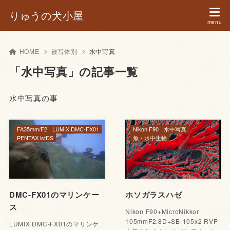
りゅうの犬小屋
HOME
被写体別
水中写真
「水中写真」の記事一覧
水中写真の事
FA35mm/F2
LUMIX DMC-FX01
Nikon F90
水中写真
PENTAX istDS
魚・水中生物
DMC-FX01のマリンケー
ホソガラスハゼ
ス
Nikon F90+MicroNikkor
105mmF2.8D+SB-105x2 RVP
LUMIX DMC-FX01のマリンケ