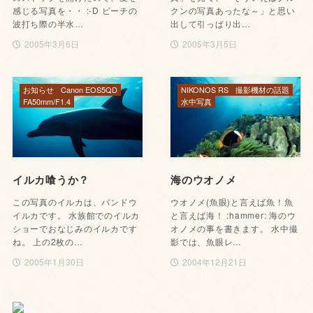
感じる写真を・・ :-D ビーチの
クンの写真あったな～」と思い
波打ち際の半水…
出して引っぱり出…
2005年3月6日
2005年3月5日
お知らせ
Canon EOS5QD
NIKONOS RS
撮影機材の話題
FA50mm/F1.4
水中写真
イルカ喰うか？
海のウオノメ
この写真のイルカは、バンドウ
ウオノメ(魚眼)と言えば魚！魚
イルカです。 水族館でのイルカ
と言えば海！ :hammer: 海のウ
ショーでおなじみのイルカです
オノメの事を書きます。 水中撮
ね。 上の2枚の…
影では、魚眼レ…
2005年1月30日
2004年12月21日