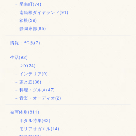
函南町
(74)
南箱根ダイヤランド
(91)
箱根
(39)
静岡東部
(65)
情報・PC系
(7)
生活
(92)
DIY
(24)
インテリア
(9)
家と庭
(38)
料理・グルメ
(47)
音楽・オーディオ
(2)
被写体別
(811)
ホタル特集
(62)
モリアオガエル
(14)