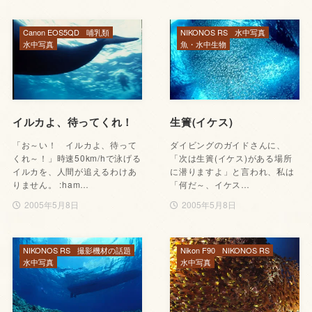
Canon EOS5QD
哺乳類
NIKONOS RS
水中写真
水中写真
魚・水中生物
イルカよ、待ってくれ！
生簀(イケス)
「お～い！ イルカよ、待って
ダイビングのガイドさんに、
くれ～！」時速50km/hで泳げる
「次は生簀(イケス)がある場所
イルカを、人間が追えるわけあ
に潜りますよ」と言われ、私は
りません。 :ham…
「何だ～、イケス…
2005年5月8日
2005年5月8日
NIKONOS RS
撮影機材の話題
Nikon F90
NIKONOS RS
水中写真
水中写真