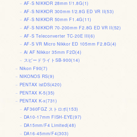
AF-S NIKKOR 28mm f/1.8G
(1)
AF-S NIKKOR 300mm f/2.8G ED VR II
(53)
AF-S NIKKOR 50mm F1.4G
(11)
AF-S NIKKOR 70-200mm F2.8G ED VR II
(52)
AF-S Teleconverter TC-20E III
(6)
AF-S VR Micro Nikkor ED 105mm F2.8G
(4)
Ai AF Nikkor 35mm F2D
(4)
スピードライトSB-900
(14)
Nikon F90
(7)
NIKONOS RS
(9)
PENTAX istDS
(420)
PENTAX K-5
(35)
PENTAX K-x
(731)
AF360FGZ ストロボ
(153)
DA10-17mm FISH-EYE
(97)
DA15mm/F4 Limited
(48)
DA16-45mm/F4
(303)