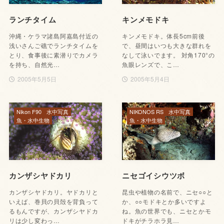
ランチタイム
キンメモドキ
沖縄・ケラマ諸島阿嘉島付近の
キンメモドキ。体長5cm前後
浅いさんご礁でランチタイムを
で、昼間はいつも大きな群れを
とり、食事後に素潜りでカメラ
なして泳いでます。 対角170°の
を持ち、自然光…
魚眼レンズで、こ…
2005年5月5日
2005年5月4日
Nikon F90
水中写真
NIKONOS RS
水中写真
魚・水中生物
魚・水中生物
カンザシヤドカリ
ニセゴイシウツボ
カンザシヤドカリ。ヤドカリと
昆虫や植物の名前で、ニセ○○と
いえば、巻貝の貝殻を背負って
か、○○モドキとか多いですよ
るもんですが、カンザシヤドカ
ね。魚の世界でも、ニセとかモ
リは少し変わっ…
ドキがチラホラ見…