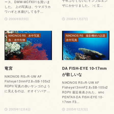
十年ぶりくらいにインフルエン
ース、DMW-MCFX01を買いま
ザにかかりました。 :-( 立…
した。 上の写真は、ウマズラカ
ワハギと水遊びしてる子…
2006年8月9日
2006年1月27日
NIKONOS RS
水中写真
NIKONOS RS
撮影機材の話題
魚・水中生物
水中写真
竜宮
DA FISH-EYE 10-17mm
が欲しいな
NIKONOS RS+R-UW AF
Fisheye13mmF2.8+SB-105x2
NIKONOS RS+R-UW AF
RDPII 写真の赤いサンゴのよう
Fisheye13mmF2.8+SB-105x2
に見えるのは、オオイソバナ…
RDPII 最近発表された、smc
PENTAX-DA FISH-EYE 10-
17mm F3…
2005年12月4日
2005年12月3日