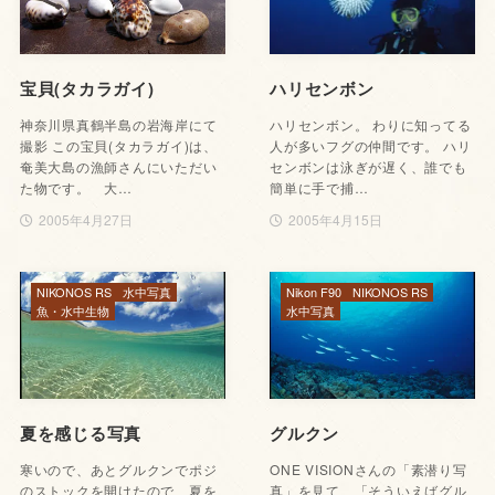
宝貝(タカラガイ)
ハリセンボン
神奈川県真鶴半島の岩海岸にて
ハリセンボン。 わりに知ってる
撮影 この宝貝(タカラガイ)は、
人が多いフグの仲間です。 ハリ
奄美大島の漁師さんにいただい
センボンは泳ぎが遅く、誰でも
た物です。 大…
簡単に手で捕…
2005年4月27日
2005年4月15日
NIKONOS RS
水中写真
Nikon F90
NIKONOS RS
魚・水中生物
水中写真
夏を感じる写真
グルクン
寒いので、あとグルクンでポジ
ONE VISIONさんの「素潜り写
のストックを開けたので、夏を
真」を見て、「そういえばグル