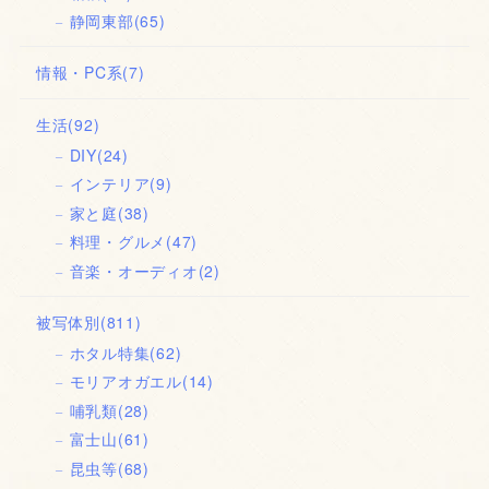
静岡東部
(65)
情報・PC系
(7)
生活
(92)
DIY
(24)
インテリア
(9)
家と庭
(38)
料理・グルメ
(47)
音楽・オーディオ
(2)
被写体別
(811)
ホタル特集
(62)
モリアオガエル
(14)
哺乳類
(28)
富士山
(61)
昆虫等
(68)