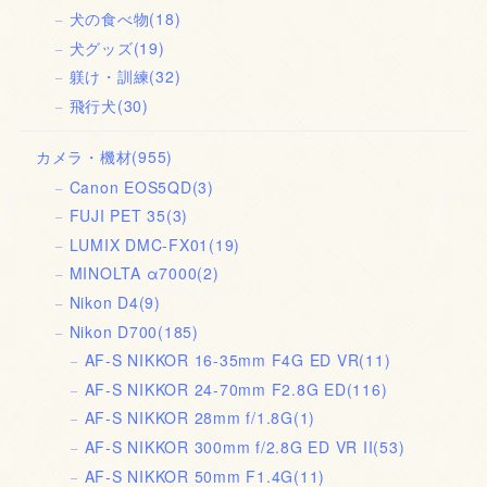
犬の食べ物
(18)
犬グッズ
(19)
躾け・訓練
(32)
飛行犬
(30)
カメラ・機材
(955)
Canon EOS5QD
(3)
FUJI PET 35
(3)
LUMIX DMC-FX01
(19)
MINOLTA α7000
(2)
Nikon D4
(9)
Nikon D700
(185)
AF-S NIKKOR 16-35mm F4G ED VR
(11)
AF-S NIKKOR 24-70mm F2.8G ED
(116)
AF-S NIKKOR 28mm f/1.8G
(1)
AF-S NIKKOR 300mm f/2.8G ED VR II
(53)
AF-S NIKKOR 50mm F1.4G
(11)