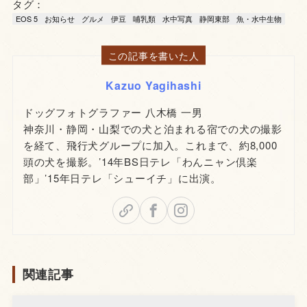
タグ：
EOS 5
お知らせ
グルメ
伊豆
哺乳類
水中写真
静岡東部
魚・水中生物
この記事を書いた人
Kazuo Yagihashi
ドッグフォトグラファー 八木橋 一男
神奈川・静岡・山梨での犬と泊まれる宿での犬の撮影
を経て、飛行犬グループに加入。これまで、約8,000
頭の犬を撮影。’14年BS日テレ「わんニャン倶楽
部」’15年日テレ「シューイチ」に出演。
関連記事