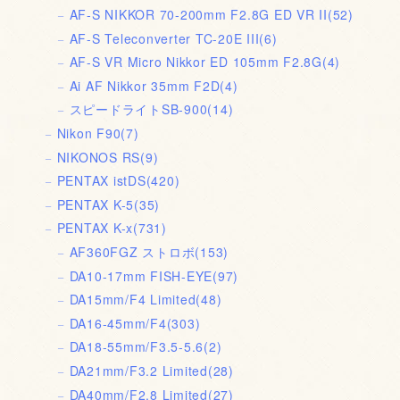
AF-S NIKKOR 70-200mm F2.8G ED VR II
(52)
AF-S Teleconverter TC-20E III
(6)
AF-S VR Micro Nikkor ED 105mm F2.8G
(4)
Ai AF Nikkor 35mm F2D
(4)
スピードライトSB-900
(14)
Nikon F90
(7)
NIKONOS RS
(9)
PENTAX istDS
(420)
PENTAX K-5
(35)
PENTAX K-x
(731)
AF360FGZ ストロボ
(153)
DA10-17mm FISH-EYE
(97)
DA15mm/F4 Limited
(48)
DA16-45mm/F4
(303)
DA18-55mm/F3.5-5.6
(2)
DA21mm/F3.2 Limited
(28)
DA40mm/F2.8 Limited
(27)