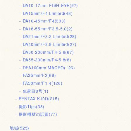
DA10-17mm FISH-EYE
(97)
DA15mm/F4 Limited
(48)
DA16-45mm/F4
(303)
DA18-55mm/F3.5-5.6
(2)
DA21mm/F3.2 Limited
(28)
DA40mm/F2.8 Limited
(27)
DA50-200mm/F4-5.6
(67)
DA55-300mm/F4-5.8
(8)
DFA100mm MACRO
(126)
FA35mm/F2
(69)
FA50mm/F1.4
(126)
魚露目8号
(1)
PENTAX K10D
(215)
撮影Tips
(38)
撮影機材の話題
(77)
地域
(525)