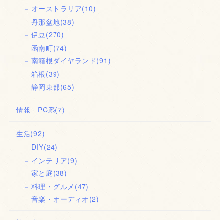
オーストラリア
(10)
丹那盆地
(38)
伊豆
(270)
函南町
(74)
南箱根ダイヤランド
(91)
箱根
(39)
静岡東部
(65)
情報・PC系
(7)
生活
(92)
DIY
(24)
インテリア
(9)
家と庭
(38)
料理・グルメ
(47)
音楽・オーディオ
(2)