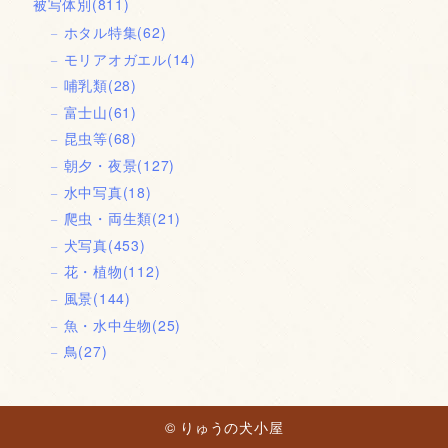
被写体別
(811)
ホタル特集
(62)
モリアオガエル
(14)
哺乳類
(28)
富士山
(61)
昆虫等
(68)
朝夕・夜景
(127)
水中写真
(18)
爬虫・両生類
(21)
犬写真
(453)
花・植物
(112)
風景
(144)
魚・水中生物
(25)
鳥
(27)
© りゅうの犬小屋