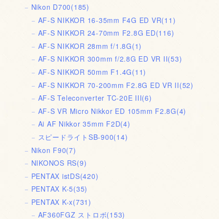
Nikon D700
(185)
AF-S NIKKOR 16-35mm F4G ED VR
(11)
AF-S NIKKOR 24-70mm F2.8G ED
(116)
AF-S NIKKOR 28mm f/1.8G
(1)
AF-S NIKKOR 300mm f/2.8G ED VR II
(53)
AF-S NIKKOR 50mm F1.4G
(11)
AF-S NIKKOR 70-200mm F2.8G ED VR II
(52)
AF-S Teleconverter TC-20E III
(6)
AF-S VR Micro Nikkor ED 105mm F2.8G
(4)
Ai AF Nikkor 35mm F2D
(4)
スピードライトSB-900
(14)
Nikon F90
(7)
NIKONOS RS
(9)
PENTAX istDS
(420)
PENTAX K-5
(35)
PENTAX K-x
(731)
AF360FGZ ストロボ
(153)