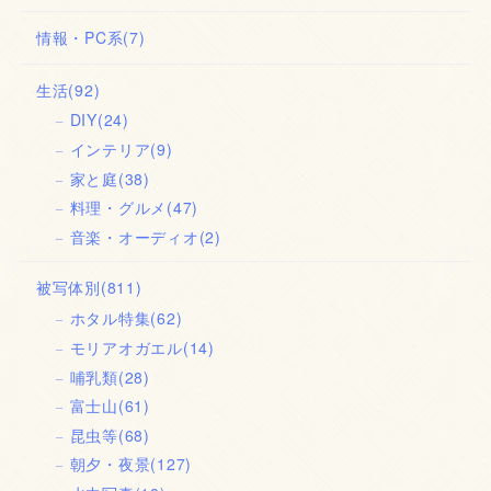
情報・PC系
(7)
生活
(92)
DIY
(24)
インテリア
(9)
家と庭
(38)
料理・グルメ
(47)
音楽・オーディオ
(2)
被写体別
(811)
ホタル特集
(62)
モリアオガエル
(14)
哺乳類
(28)
富士山
(61)
昆虫等
(68)
朝夕・夜景
(127)