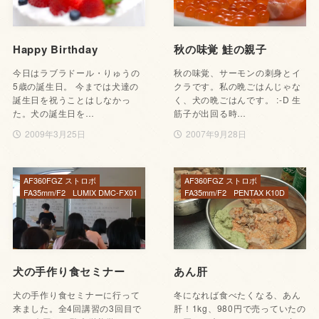
Happy Birthday
秋の味覚 鮭の親子
今日はラブラドール・りゅうの
秋の味覚、サーモンの刺身とイ
5歳の誕生日。 今までは犬達の
クラです。私の晩ごはんじゃな
誕生日を祝うことはしなかっ
く、犬の晩ごはんです。 :-D 生
た。犬の誕生日を…
筋子が出回る時…
2009年3月25日
2007年9月28日
AF360FGZ ストロボ
AF360FGZ ストロボ
FA35mm/F2
LUMIX DMC-FX01
FA35mm/F2
PENTAX K10D
犬の手作り食セミナー
あん肝
犬の手作り食セミナーに行って
冬になれば食べたくなる、あん
来ました。全4回講習の3回目で
肝！1kg、980円で売っていたの