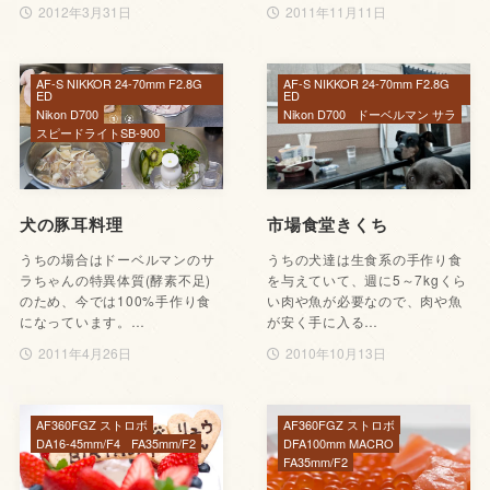
2012年3月31日
2011年11月11日
AF-S NIKKOR 24-70mm F2.8G
AF-S NIKKOR 24-70mm F2.8G
ED
ED
Nikon D700
Nikon D700
ドーベルマン サラ
スピードライトSB-900
犬の豚耳料理
市場食堂きくち
うちの場合はドーベルマンのサ
うちの犬達は生食系の手作り食
ラちゃんの特異体質(酵素不足)
を与えていて、週に5～7kgくら
のため、今では100%手作り食
い肉や魚が必要なので、肉や魚
になっています。…
が安く手に入る…
2011年4月26日
2010年10月13日
AF360FGZ ストロボ
AF360FGZ ストロボ
DA16-45mm/F4
FA35mm/F2
DFA100mm MACRO
FA35mm/F2