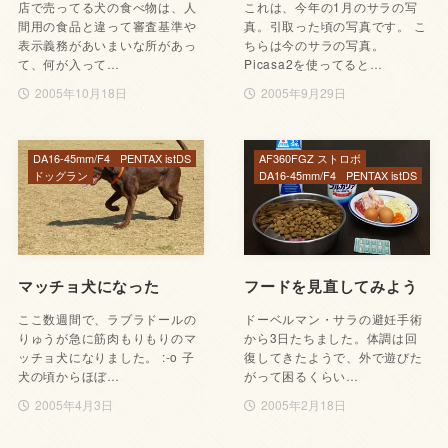
店で売ってる犬の食べ物は、人
これは、今年の1月のサラの写
間用の食品と違って審査基準や
真。引取った頃の写真です。 こ
表示義務があいまいな所があっ
ちらは今のサラの写真。
て、何が入って…
Picasa2を使ってると…
2005年10月18日
2005年9月29日
DA16-45mm/F4
PENTAX istDS
AF360FGZ ストロボ
ドッグラン
DA16-45mm/F4
PENTAX istDS
マッチョ犬になった
フードを見直してみよう
ここ数週間で、ラブラドールの
ドーベルマン・サラの避妊手術
りゅうが急に筋肉もりもりのマ
から3日たちました。体調は回
ッチョ犬になりました。 :-o 子
復してきたようで、外で遊びた
犬の頃からほぼ…
がって困るくらい…
2005年4月3日
2005年2月18日