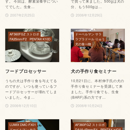
す。 今回は、酵素栄養学につい
で買って来ました。500gは犬の
てでした。生食…
分、もう500gは…
2007年2月25日
2006年12月29日
AF360FGZ ストロボ
ドーベルマン サラ
FA35mm/F2
PENTAX K10D
ラブラドール りゅう
犬の食べ物
フードプロセッサー
犬の手作り食セミナー
うちの犬は手作り食を与えてる
10月21日に、本村伸子氏の犬の
のですが、いつも使っているフ
手作り食セミナーを受講して来
ードプロセッサーが壊れてしま
ました。手作り食でも、生食
いました。今ま…
(BARF)系の方です…
2006年12月10日
2006年10月24日
LUMIX DMC-FX01
AF360FGZ ストロボ
ドーベルマン サラ
DA16-45mm/F4
PENTAX istDS