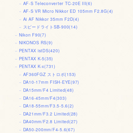
AF-S Teleconverter TC-20E III
(6)
AF-S VR Micro Nikkor ED 105mm F2.8G
(4)
Ai AF Nikkor 35mm F2D
(4)
スピードライトSB-900
(14)
Nikon F90
(7)
NIKONOS RS
(9)
PENTAX istDS
(420)
PENTAX K-5
(35)
PENTAX K-x
(731)
AF360FGZ ストロボ
(153)
DA10-17mm FISH-EYE
(97)
DA15mm/F4 Limited
(48)
DA16-45mm/F4
(303)
DA18-55mm/F3.5-5.6
(2)
DA21mm/F3.2 Limited
(28)
DA40mm/F2.8 Limited
(27)
DA50-200mm/F4-5.6
(67)