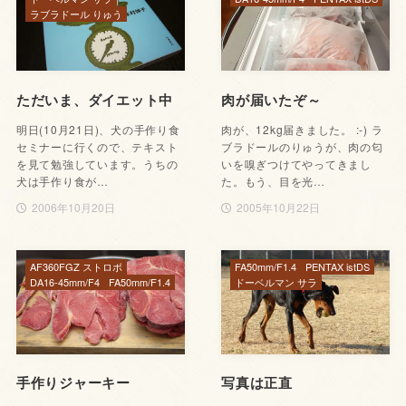
ラブラドール りゅう
ただいま、ダイエット中
肉が届いたぞ～
明日(10月21日)、犬の手作り食
肉が、12kg届きました。 :-) ラ
セミナーに行くので、テキスト
ブラドールのりゅうが、肉の匂
を見て勉強しています。うちの
いを嗅ぎつけてやってきまし
犬は手作り食が…
た。もう、目を光…
2006年10月20日
2005年10月22日
AF360FGZ ストロボ
FA50mm/F1.4
PENTAX istDS
DA16-45mm/F4
FA50mm/F1.4
ドーベルマン サラ
手作りジャーキー
写真は正直