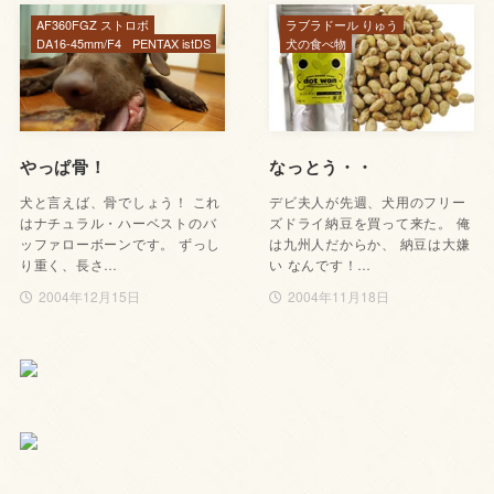
AF360FGZ ストロボ
ラブラドール りゅう
DA16-45mm/F4
PENTAX istDS
犬の食べ物
やっぱ骨！
なっとう・・
犬と言えば、骨でしょう！ これ
デビ夫人が先週、犬用のフリー
はナチュラル・ハーベストのバ
ズドライ納豆を買って来た。 俺
ッファローボーンです。 ずっし
は九州人だからか、 納豆は大嫌
り重く、長さ…
い なんです！…
2004年12月15日
2004年11月18日