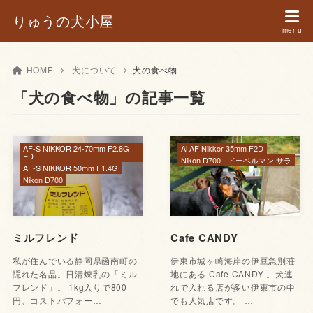
りゅうの犬小屋
HOME
犬について
犬の食べ物
「犬の食べ物」の記事一覧
AF-S NIKKOR 24-70mm F2.8G
Ai AF Nikkor 35mm F2D
ED
Nikon D700
ドーベルマン サラ
AF-S NIKKOR 50mm F1.4G
Nikon D700
ミルフレンド
Cafe CANDY
私が住んでいる静岡県函南町の
伊東市城ヶ崎海岸の伊豆急別荘
隠れた名品。日清煉乳の「ミル
地にある Cafe CANDY 。犬連
フレンド」。 1kg入りで800
れで入れる店が多い伊東市の中
円、コストパフォー…
でも人気店です。 …