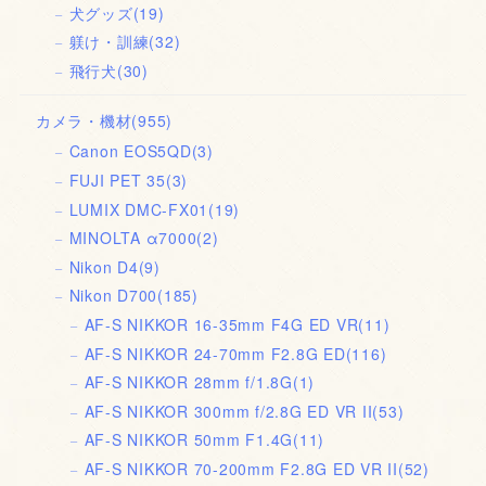
犬グッズ
(19)
躾け・訓練
(32)
飛行犬
(30)
カメラ・機材
(955)
Canon EOS5QD
(3)
FUJI PET 35
(3)
LUMIX DMC-FX01
(19)
MINOLTA α7000
(2)
Nikon D4
(9)
Nikon D700
(185)
AF-S NIKKOR 16-35mm F4G ED VR
(11)
AF-S NIKKOR 24-70mm F2.8G ED
(116)
AF-S NIKKOR 28mm f/1.8G
(1)
AF-S NIKKOR 300mm f/2.8G ED VR II
(53)
AF-S NIKKOR 50mm F1.4G
(11)
AF-S NIKKOR 70-200mm F2.8G ED VR II
(52)