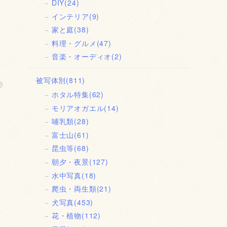
DIY
(24)
インテリア
(9)
家と庭
(38)
料理・グルメ
(47)
音楽・オーディオ
(2)
被写体別
(811)
秒
ホタル特集
(62)
モリアオガエル
(14)
哺乳類
(28)
富士山
(61)
昆虫等
(68)
朝夕・夜景
(127)
水中写真
(18)
爬虫・両生類
(21)
犬写真
(453)
花・植物
(112)