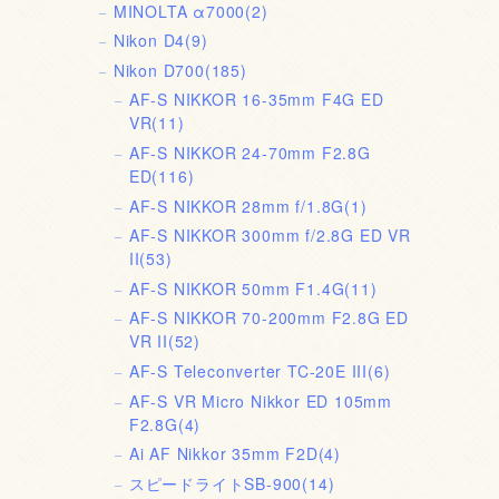
MINOLTA α7000
(2)
Nikon D4
(9)
Nikon D700
(185)
AF-S NIKKOR 16-35mm F4G ED
VR
(11)
AF-S NIKKOR 24-70mm F2.8G
ED
(116)
AF-S NIKKOR 28mm f/1.8G
(1)
AF-S NIKKOR 300mm f/2.8G ED VR
II
(53)
AF-S NIKKOR 50mm F1.4G
(11)
AF-S NIKKOR 70-200mm F2.8G ED
VR II
(52)
AF-S Teleconverter TC-20E III
(6)
AF-S VR Micro Nikkor ED 105mm
F2.8G
(4)
Ai AF Nikkor 35mm F2D
(4)
スピードライトSB-900
(14)