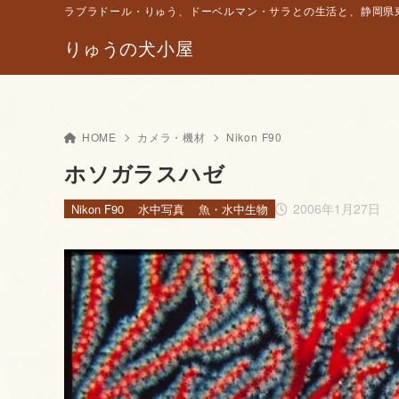
ラブラドール・りゅう、ドーベルマン・サラとの生活と、静岡県東
りゅうの犬小屋
HOME
カメラ・機材
Nikon F90
ホソガラスハゼ
2006年1月27日
Nikon F90
水中写真
魚・水中生物