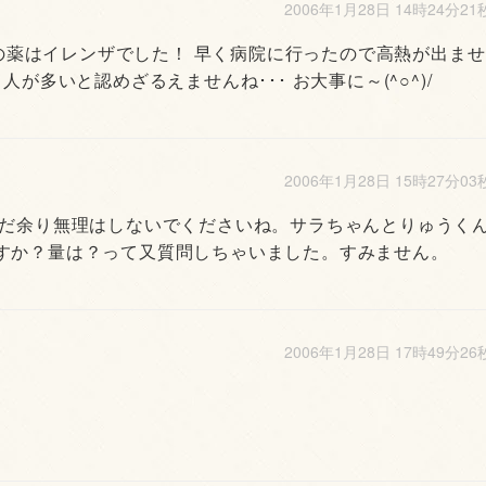
2006年1月28日 14時24分21
私の薬はイレンザでした！ 早く病院に行ったので高熱が出ませ
が多いと認めざるえませんね･･･ お大事に～(^○^)/
2006年1月28日 15時27分03
まだ余り無理はしないでくださいね。サラちゃんとりゅうく
すか？量は？って又質問しちゃいました。すみません。
2006年1月28日 17時49分26