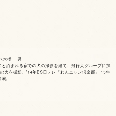
 八木橋 一男
犬と泊まれる宿での犬の撮影を経て、飛行犬グループに加
頭の犬を撮影。’14年BS日テレ「わんニャン倶楽部」’15年
出演。