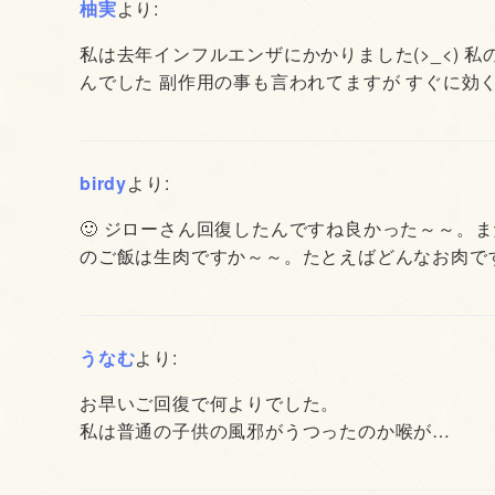
柚実
より:
私は去年インフルエンザにかかりました(>_<) 
んでした 副作用の事も言われてますが すぐに効く人
birdy
より:
🙂 ジローさん回復したんですね良かった～～。
のご飯は生肉ですか～～。たとえばどんなお肉で
うなむ
より:
お早いご回復で何よりでした。
私は普通の子供の風邪がうつったのか喉が…