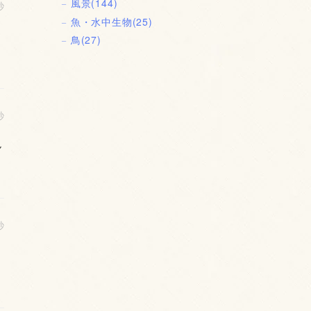
風景
(144)
秒
魚・水中生物
(25)
鳥
(27)
秒
ん
秒