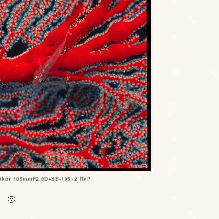
ikkor 105mmF2.8D+SB-105×2 RVP
 🙁