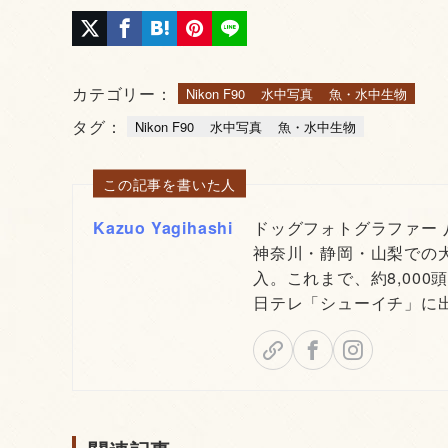
カテゴリー：
Nikon F90
水中写真
魚・水中生物
タグ：
Nikon F90
水中写真
魚・水中生物
この記事を書いた人
Kazuo Yagihashi
ドッグフォトグラファー
神奈川・静岡・山梨での
入。これまで、約8,000
日テレ「シューイチ」に