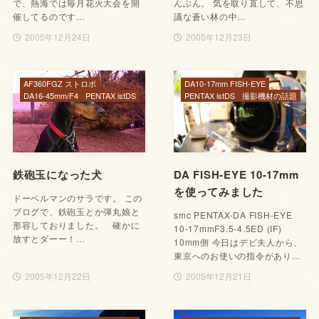
で、熱海では毎月花火大会を開
んぶん。 気を取り直して、不思
催してるのです…
議な蒼い林の中…
2005年12月24日
2005年12月23日
AF360FGZ ストロボ
DA10-17mm FISH-EYE
DA16-45mm/F4
PENTAX istDS
PENTAX istDS
撮影機材の話題
鉄砲玉になった犬
DA FISH-EYE 10-17mm
を使ってみました
ドーベルマンのサラです。 この
ブログで、鉄砲玉とか弾丸娘と
smc PENTAX-DA FISH-EYE
形容しておりました。 確かに
10-17mmF3.5-4.5ED (IF)
放すとダーー！…
10mm側 今日はデビ夫人から、
東京へのお使いの指令があり…
2005年12月22日
2005年12月21日