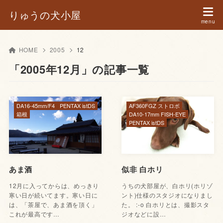
りゅうの犬小屋
HOME
2005
12
「2005年12月」の記事一覧
DA16-45mm/F4
PENTAX istDS
AF360FGZ ストロボ
箱根
DA10-17mm FISH-EYE
PENTAX istDS
あま酒
似非 白ホリ
12月に入ってからは、めっきり
うちの犬部屋が、白ホリ(ホリゾ
寒い日が続いてます。寒い日に
ント)仕様のスタジオになりまし
は、「茶屋で、あま酒を頂く」
た。 :-o 白ホリとは、撮影スタ
これが最高です…
ジオなどに設…