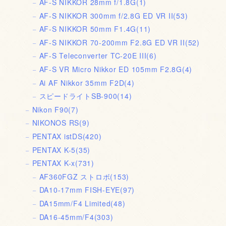
AF-S NIKKOR 28mm f/1.8G
(1)
AF-S NIKKOR 300mm f/2.8G ED VR II
(53)
AF-S NIKKOR 50mm F1.4G
(11)
AF-S NIKKOR 70-200mm F2.8G ED VR II
(52)
AF-S Teleconverter TC-20E III
(6)
AF-S VR Micro Nikkor ED 105mm F2.8G
(4)
Ai AF Nikkor 35mm F2D
(4)
スピードライトSB-900
(14)
Nikon F90
(7)
NIKONOS RS
(9)
PENTAX istDS
(420)
PENTAX K-5
(35)
PENTAX K-x
(731)
AF360FGZ ストロボ
(153)
DA10-17mm FISH-EYE
(97)
DA15mm/F4 Limited
(48)
DA16-45mm/F4
(303)