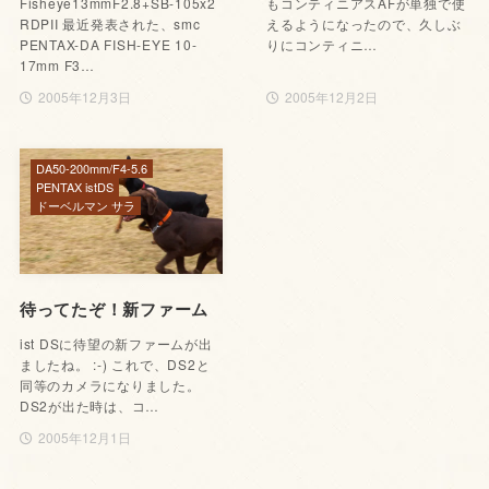
Fisheye13mmF2.8+SB-105x2
もコンティニアスAFが単独で使
RDPII 最近発表された、smc
えるようになったので、久しぶ
PENTAX-DA FISH-EYE 10-
りにコンティニ…
17mm F3…
2005年12月3日
2005年12月2日
DA50-200mm/F4-5.6
PENTAX istDS
ドーベルマン サラ
待ってたぞ！新ファーム
ist DSに待望の新ファームが出
ましたね。 :-) これで、DS2と
同等のカメラになりました。
DS2が出た時は、コ…
2005年12月1日