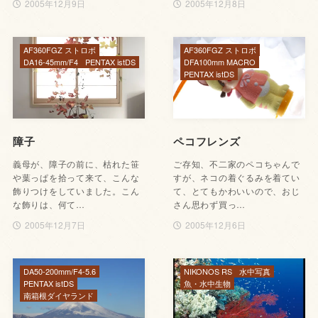
2005年12月9日
2005年12月8日
AF360FGZ ストロボ
AF360FGZ ストロボ
DA16-45mm/F4
PENTAX istDS
DFA100mm MACRO
PENTAX istDS
障子
ペコフレンズ
義母が、障子の前に、枯れた笹
ご存知、不二家のペコちゃんで
や葉っぱを拾って来て、こんな
すが、ネコの着ぐるみを着てい
飾りつけをしていました。こん
て、とてもかわいいので、おじ
な飾りは、何て…
さん思わず買っ…
2005年12月7日
2005年12月6日
DA50-200mm/F4-5.6
NIKONOS RS
水中写真
PENTAX istDS
魚・水中生物
南箱根ダイヤランド