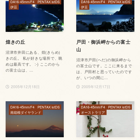
DA16-45mm/F4
PENTAX istDS
DA16-45mm/F4
PENTAX istDS
伊豆
伊豆
煌きの丘
戸田・御浜岬からの富士
山
沼津市井田にある、煌(きらめ)
きの丘。 私が好きな場所で、眺
沼津市戸田(へだ)の御浜岬から
めは最高です。 :-) ここのから
の富士山です。ここに来るまで
の富士山は、…
は、戸田村と思っていたのです
が、いつの間に…
2005年12月18日
2005年12月17日
DA16-45mm/F4
PENTAX istDS
DA16-45mm/F4
PENTAX istDS
南箱根ダイヤランド
オーストラリア