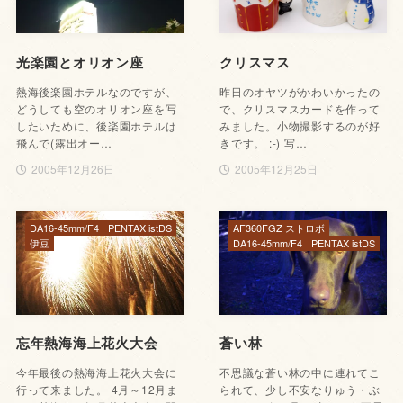
光楽園とオリオン座
クリスマス
熱海後楽園ホテルなのですが、
昨日のオヤツがかわいかったの
どうしても空のオリオン座を写
で、クリスマスカードを作って
したいために、後楽園ホテルは
みました。小物撮影するのが好
飛んで(露出オー…
きです。 :-) 写…
2005年12月26日
2005年12月25日
DA16-45mm/F4
PENTAX istDS
AF360FGZ ストロボ
伊豆
DA16-45mm/F4
PENTAX istDS
忘年熱海海上花火大会
蒼い林
今年最後の熱海海上花火大会に
不思議な蒼い林の中に連れてこ
行って来ました。 4月～12月ま
られて、少し不安なりゅう・ぶ