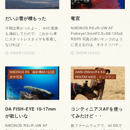
だいぶ雪が積もった
竜宮
今朝は寒かったよ～。:evil:道路
NIKONOS RS+R-UW AF
も凍結してたので、これから車
Fisheye13mmF2.8+SB-105x2
にスタットレスタイヤを装着し
RDPII 写真の赤いサンゴのよう
なければ・・ …
に見えるのは、オオイソバナ…
2005年12月5日
2005年12月4日
NIKONOS RS
撮影機材の話題
DA50-200mm/F4-5.6
水中写真
PENTAX istDS
ドッグラン
DA FISH-EYE 10-17mm
コンティニアスAFを使っ
が欲しいな
てみたけど・・
NIKONOS RS+R-UW AF
新ファームウェアで、ist DSで