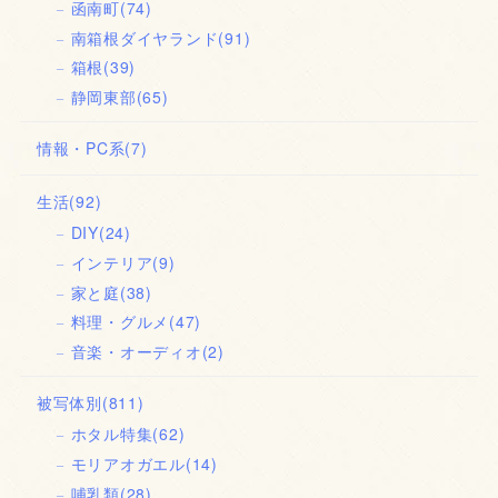
函南町
(74)
南箱根ダイヤランド
(91)
箱根
(39)
静岡東部
(65)
情報・PC系
(7)
生活
(92)
DIY
(24)
インテリア
(9)
家と庭
(38)
料理・グルメ
(47)
音楽・オーディオ
(2)
被写体別
(811)
ホタル特集
(62)
モリアオガエル
(14)
哺乳類
(28)