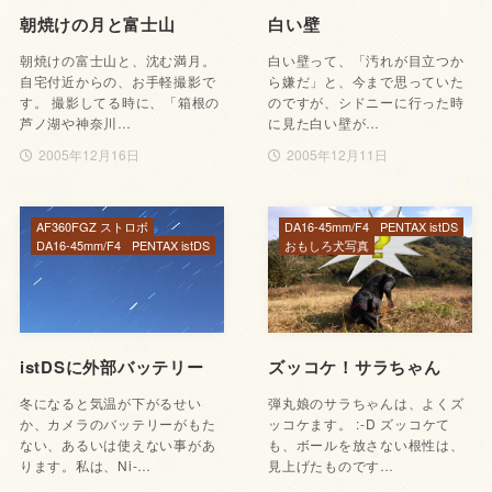
朝焼けの月と富士山
白い壁
朝焼けの富士山と、沈む満月。
白い壁って、「汚れが目立つか
自宅付近からの、お手軽撮影で
ら嫌だ」と、今まで思っていた
す。 撮影してる時に、「箱根の
のですが、シドニーに行った時
芦ノ湖や神奈川…
に見た白い壁が…
2005年12月16日
2005年12月11日
AF360FGZ ストロボ
DA16-45mm/F4
PENTAX istDS
DA16-45mm/F4
PENTAX istDS
おもしろ犬写真
istDSに外部バッテリー
ズッコケ！サラちゃん
冬になると気温が下がるせい
弾丸娘のサラちゃんは、よくズ
か、カメラのバッテリーがもた
ッコケます。 :-D ズッコケて
ない、あるいは使えない事があ
も、ボールを放さない根性は、
ります。私は、Ni-…
見上げたものです…