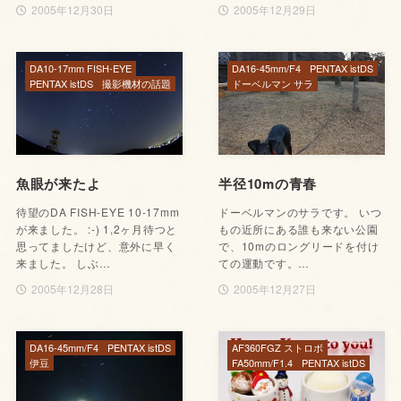
2005年12月30日
2005年12月29日
DA10-17mm FISH-EYE
DA16-45mm/F4
PENTAX istDS
PENTAX istDS
撮影機材の話題
ドーベルマン サラ
魚眼が来たよ
半径10mの青春
待望のDA FISH-EYE 10-17mm
ドーベルマンのサラです。 いつ
が来ました。 :-) 1,2ヶ月待つと
もの近所にある誰も来ない公園
思ってましたけど、意外に早く
で、10mのロングリードを付け
来ました。 しぶ…
ての運動です。…
2005年12月28日
2005年12月27日
DA16-45mm/F4
PENTAX istDS
AF360FGZ ストロボ
伊豆
FA50mm/F1.4
PENTAX istDS