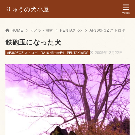
りゅうの犬小屋
HOME
カメラ・機材
PENTAX K-x
AF360FGZ ストロボ
鉄砲玉になった犬
2005年12月22日
AF360FGZ ストロボ
DA16-45mm/F4
PENTAX istDS