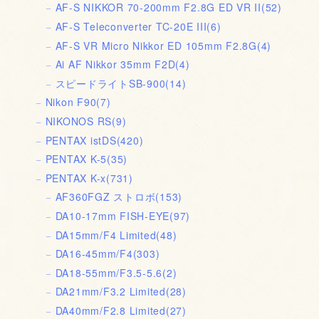
AF-S NIKKOR 70-200mm F2.8G ED VR II
(52)
AF-S Teleconverter TC-20E III
(6)
AF-S VR Micro Nikkor ED 105mm F2.8G
(4)
Ai AF Nikkor 35mm F2D
(4)
スピードライトSB-900
(14)
Nikon F90
(7)
NIKONOS RS
(9)
PENTAX istDS
(420)
PENTAX K-5
(35)
PENTAX K-x
(731)
AF360FGZ ストロボ
(153)
DA10-17mm FISH-EYE
(97)
DA15mm/F4 Limited
(48)
DA16-45mm/F4
(303)
DA18-55mm/F3.5-5.6
(2)
DA21mm/F3.2 Limited
(28)
DA40mm/F2.8 Limited
(27)