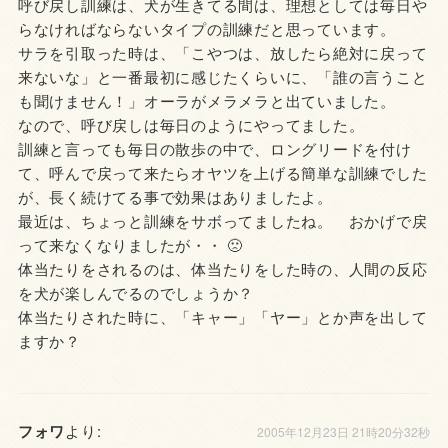
呼び戻し訓練は、犬が生きてる間は、理想としては毎日や
らなければならないタイプの訓練だと思っています。
サラを引取った時は、「こやつは、放したら絶対に戻って
来ないな」と一番最初に感じたくらいに、「誰の言うこと
も聞けません！」オーラがメラメラと出ていました。
なので、呼び戻しは毎日のようにやってました。
訓練と言っても毎日の散歩の中で、ロングリードを付け
て、呼んで戻って来たらオヤツを上げる簡単な訓練でした
が、長く続けてる事で効果はありましたよ。
最近は、ちょっと訓練をサボってましたね。 おかげで戻
って来なくなりましたが・・ 🙁
体当たりをされるのは、体当たりをした時の、人間の反応
を犬が楽しんでるのでしょうか？
体当たりされた時に、「キャー」「ヤー」とか声を出して
ますか？
フォワ
より:
2005年12月23日 21時20分32秒