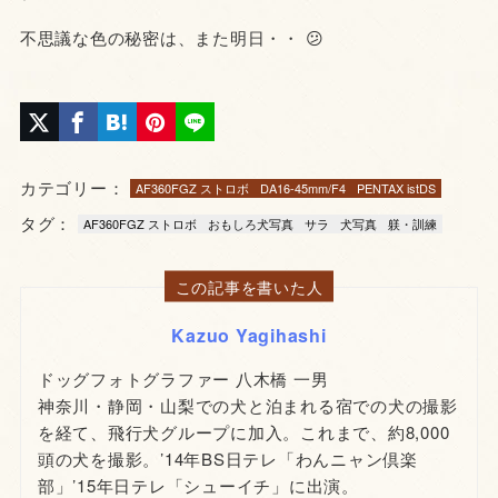
不思議な色の秘密は、また明日・・ 😕
カテゴリー：
AF360FGZ ストロボ
DA16-45mm/F4
PENTAX istDS
タグ：
AF360FGZ ストロボ
おもしろ犬写真
サラ
犬写真
躾・訓練
この記事を書いた人
Kazuo Yagihashi
ドッグフォトグラファー 八木橋 一男
神奈川・静岡・山梨での犬と泊まれる宿での犬の撮影
を経て、飛行犬グループに加入。これまで、約8,000
頭の犬を撮影。’14年BS日テレ「わんニャン倶楽
部」’15年日テレ「シューイチ」に出演。