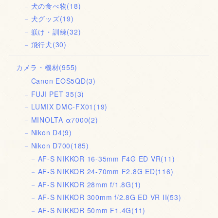
犬の食べ物
(18)
犬グッズ
(19)
躾け・訓練
(32)
飛行犬
(30)
カメラ・機材
(955)
Canon EOS5QD
(3)
FUJI PET 35
(3)
LUMIX DMC-FX01
(19)
MINOLTA α7000
(2)
Nikon D4
(9)
Nikon D700
(185)
AF-S NIKKOR 16-35mm F4G ED VR
(11)
AF-S NIKKOR 24-70mm F2.8G ED
(116)
AF-S NIKKOR 28mm f/1.8G
(1)
AF-S NIKKOR 300mm f/2.8G ED VR II
(53)
AF-S NIKKOR 50mm F1.4G
(11)