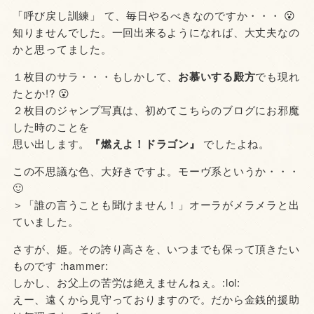
「呼び戻し訓練」 て、毎日やるべきなのですか・・・ 😮
知りませんでした。一回出来るようになれば、大丈夫なの
かと思ってました。
１枚目のサラ・・・もしかして、
お慕いする殿方
でも現れ
たとか!? 😮
２枚目のジャンプ写真は、初めてこちらのブログにお邪魔
した時のことを
思い出します。
『燃えよ！ドラゴン』
でしたよね。
この不思議な色、大好きですよ。モーヴ系というか・・・
🙂
＞「誰の言うことも聞けません！」オーラがメラメラと出
ていました。
さすが、姫。その誇り高さを、いつまでも保って頂きたい
ものです :hammer:
しかし、お父上の苦労は絶えませんねぇ。:lol:
えー、遠くから見守っておりますので。だから金銭的援助