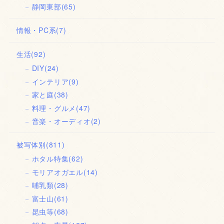
静岡東部
(65)
情報・PC系
(7)
生活
(92)
DIY
(24)
インテリア
(9)
家と庭
(38)
料理・グルメ
(47)
音楽・オーディオ
(2)
被写体別
(811)
ホタル特集
(62)
モリアオガエル
(14)
哺乳類
(28)
富士山
(61)
昆虫等
(68)