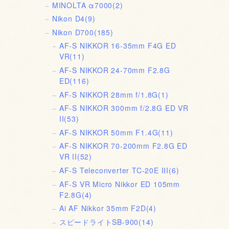
MINOLTA α7000
(2)
Nikon D4
(9)
Nikon D700
(185)
AF-S NIKKOR 16-35mm F4G ED
VR
(11)
AF-S NIKKOR 24-70mm F2.8G
ED
(116)
AF-S NIKKOR 28mm f/1.8G
(1)
AF-S NIKKOR 300mm f/2.8G ED VR
II
(53)
AF-S NIKKOR 50mm F1.4G
(11)
AF-S NIKKOR 70-200mm F2.8G ED
VR II
(52)
AF-S Teleconverter TC-20E III
(6)
AF-S VR Micro Nikkor ED 105mm
F2.8G
(4)
Ai AF Nikkor 35mm F2D
(4)
スピードライトSB-900
(14)