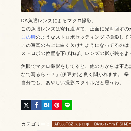
DA魚眼レンズによるマクロ撮影。
この魚眼レンズは寄れ過ぎて、正面に光を回すの
この時
のようなストロボセッティングで撮影して
この写真の右上に白く欠けたようになってるのは
ストロボの位置を下げれば、レンズの影が映るよう
魚眼でマクロ撮影をしてると、他の方からは不思
なで写るら～？」(伊豆弁)と良く聞かれます。 😀
自分でも、あやしい撮影スタイルだと思うわ。
カテゴリー：
AF360FGZ ストロボ
DA10-17mm FISH-E