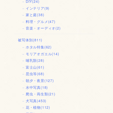
DIY
(24)
インテリア
(9)
家と庭
(38)
料理・グルメ
(47)
音楽・オーディオ
(2)
被写体別
(811)
ホタル特集
(62)
モリアオガエル
(14)
哺乳類
(28)
富士山
(61)
昆虫等
(68)
朝夕・夜景
(127)
水中写真
(18)
爬虫・両生類
(21)
犬写真
(453)
花・植物
(112)