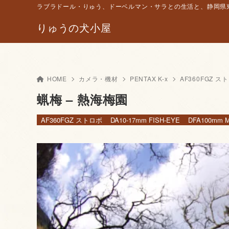
ラブラドール・りゅう、ドーベルマン・サラとの生活と、静岡県東
りゅうの犬小屋
HOME
カメラ・機材
PENTAX K-x
AF360FGZ ス
蝋梅 – 熱海梅園
AF360FGZ ストロボ
DA10-17mm FISH-EYE
DFA100mm 