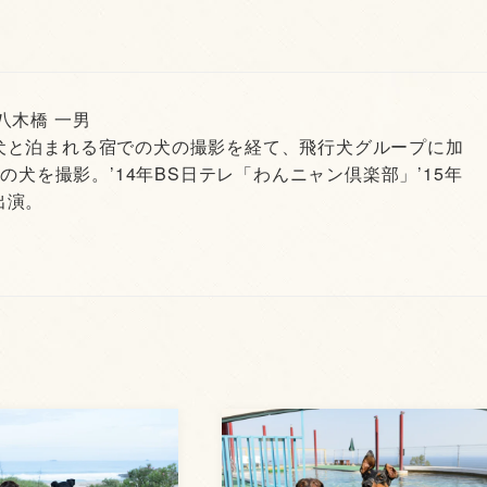
 八木橋 一男
犬と泊まれる宿での犬の撮影を経て、飛行犬グループに加
頭の犬を撮影。’14年BS日テレ「わんニャン倶楽部」’15年
出演。