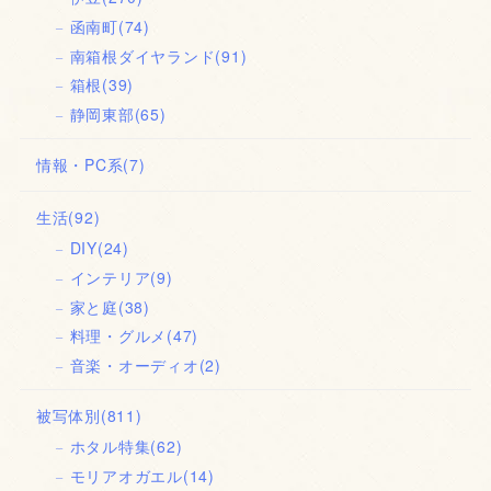
函南町
(74)
南箱根ダイヤランド
(91)
箱根
(39)
静岡東部
(65)
情報・PC系
(7)
生活
(92)
DIY
(24)
インテリア
(9)
家と庭
(38)
料理・グルメ
(47)
音楽・オーディオ
(2)
被写体別
(811)
ホタル特集
(62)
モリアオガエル
(14)