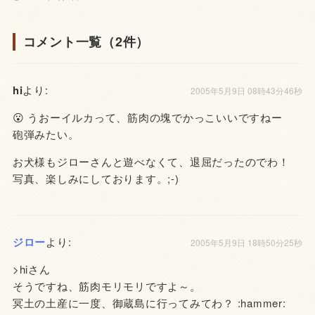
コメント一覧（2件）
hi
より:
2005年5月9日 08時43分46秒
😮 うおーイルカって、筋肉の塊でかっこいいですねー
砲弾みたい。
お犬様もジローさんと遊べなくて、退屈だったのでわ！
写真、楽しみにしております。;-)
ジロー
より:
2005年5月9日 18時50分25秒
>hiさん
そうですね、筋肉モリモリですよ～。
冥土の土産に一度、御蔵島に行ってみてわ？ :hammer: