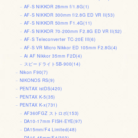
AF-S NIKKOR 28mm f/1.8G
(1)
AF-S NIKKOR 300mm f/2.8G ED VR II
(53)
AF-S NIKKOR 50mm F1.4G
(11)
AF-S NIKKOR 70-200mm F2.8G ED VR II
(52)
AF-S Teleconverter TC-20E III
(6)
AF-S VR Micro Nikkor ED 105mm F2.8G
(4)
Ai AF Nikkor 35mm F2D
(4)
スピードライトSB-900
(14)
Nikon F90
(7)
NIKONOS RS
(9)
PENTAX istDS
(420)
PENTAX K-5
(35)
PENTAX K-x
(731)
AF360FGZ ストロボ
(153)
DA10-17mm FISH-EYE
(97)
DA15mm/F4 Limited
(48)
DA16-45mm/F4
(303)