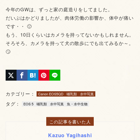
今年のGWは、ずっと家の庭造りをしてました。
だいぶはかどりましたが、肉体労働の影響か、体中が痛い
です・・ 🙁
もう、10日くらいはカメラを持ってないかもしれません。
そろそろ、カメラを持って犬の散歩にでも出てみるか～。
🙄
カテゴリー：
Canon EOS5QD
哺乳類
水中写真
タグ：
EOS 5
哺乳類
水中写真
魚・水中生物
この記事を書いた人
Kazuo Yagihashi