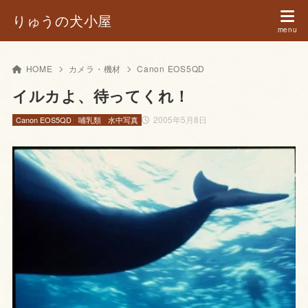
りゅうの犬小屋
HOME
カメラ・機材
Canon EOS5QD
イルカよ、待ってくれ！
2005年5月8日
Canon EOS5QD
哺乳類
水中写真