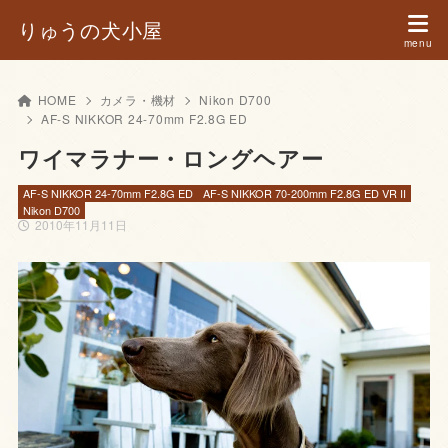
りゅうの犬小屋
HOME
カメラ・機材
Nikon D700
AF-S NIKKOR 24-70mm F2.8G ED
ワイマラナー・ロングヘアー
AF-S NIKKOR 24-70mm F2.8G ED
AF-S NIKKOR 70-200mm F2.8G ED VR II
Nikon D700
2010年11月11日