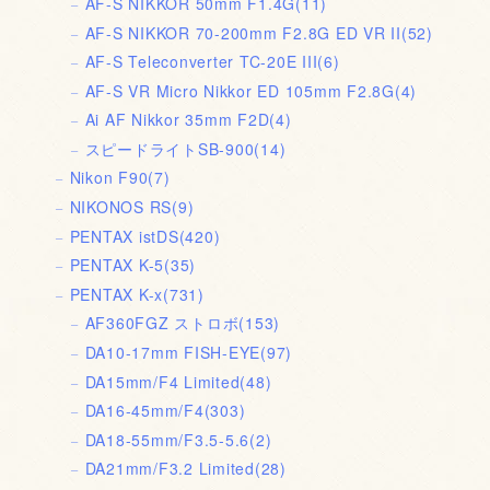
AF-S NIKKOR 50mm F1.4G
(11)
AF-S NIKKOR 70-200mm F2.8G ED VR II
(52)
AF-S Teleconverter TC-20E III
(6)
AF-S VR Micro Nikkor ED 105mm F2.8G
(4)
Ai AF Nikkor 35mm F2D
(4)
スピードライトSB-900
(14)
Nikon F90
(7)
NIKONOS RS
(9)
PENTAX istDS
(420)
PENTAX K-5
(35)
PENTAX K-x
(731)
AF360FGZ ストロボ
(153)
DA10-17mm FISH-EYE
(97)
DA15mm/F4 Limited
(48)
DA16-45mm/F4
(303)
DA18-55mm/F3.5-5.6
(2)
DA21mm/F3.2 Limited
(28)