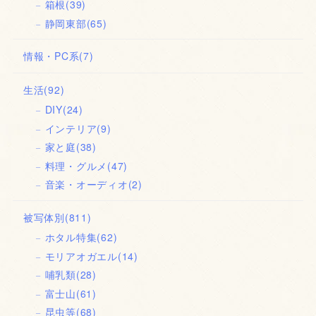
箱根
(39)
静岡東部
(65)
情報・PC系
(7)
生活
(92)
DIY
(24)
インテリア
(9)
家と庭
(38)
料理・グルメ
(47)
音楽・オーディオ
(2)
被写体別
(811)
ホタル特集
(62)
モリアオガエル
(14)
哺乳類
(28)
富士山
(61)
昆虫等
(68)