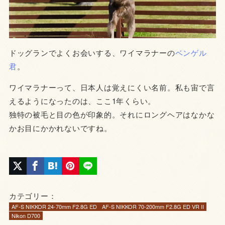
ドッグランでよくお会いする、ワイマラナーの
ベンゲル
君
。
ワイマラナーって、日本人は覚えにくい名前。私も宙で言
えるようになったのは、ここ1年くらい。
独特の被毛と目の色が印象的。それにロングヘアはなかな
かお目にかかれないですね。
カテゴリー：
AF-S NIKKOR 24-70mm F2.8G ED
AF-S NIKKOR 70-200mm F2.8G ED VR II
Nikon D700