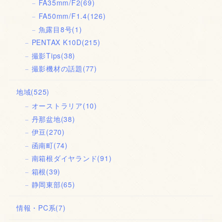
FA35mm/F2
(69)
FA50mm/F1.4
(126)
魚露目8号
(1)
PENTAX K10D
(215)
撮影Tips
(38)
撮影機材の話題
(77)
地域
(525)
オーストラリア
(10)
丹那盆地
(38)
伊豆
(270)
函南町
(74)
南箱根ダイヤランド
(91)
箱根
(39)
静岡東部
(65)
情報・PC系
(7)