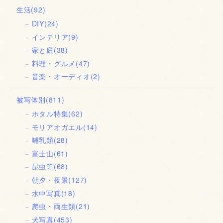
生活
(92)
DIY
(24)
インテリア
(9)
家と庭
(38)
料理・グルメ
(47)
音楽・オーディオ
(2)
被写体別
(811)
ホタル特集
(62)
モリアオガエル
(14)
哺乳類
(28)
富士山
(61)
昆虫等
(68)
朝夕・夜景
(127)
水中写真
(18)
爬虫・両生類
(21)
犬写真
(453)