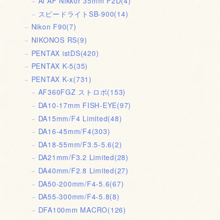
Ai AF Nikkor 35mm F2D
(4)
スピードライトSB-900
(14)
Nikon F90
(7)
NIKONOS RS
(9)
PENTAX istDS
(420)
PENTAX K-5
(35)
PENTAX K-x
(731)
AF360FGZ ストロボ
(153)
DA10-17mm FISH-EYE
(97)
DA15mm/F4 Limited
(48)
DA16-45mm/F4
(303)
DA18-55mm/F3.5-5.6
(2)
DA21mm/F3.2 Limited
(28)
DA40mm/F2.8 Limited
(27)
DA50-200mm/F4-5.6
(67)
DA55-300mm/F4-5.8
(8)
DFA100mm MACRO
(126)