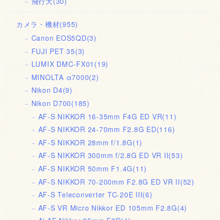
飛行犬
(30)
カメラ・機材
(955)
Canon EOS5QD
(3)
FUJI PET 35
(3)
LUMIX DMC-FX01
(19)
MINOLTA α7000
(2)
Nikon D4
(9)
Nikon D700
(185)
AF-S NIKKOR 16-35mm F4G ED VR
(11)
AF-S NIKKOR 24-70mm F2.8G ED
(116)
AF-S NIKKOR 28mm f/1.8G
(1)
AF-S NIKKOR 300mm f/2.8G ED VR II
(53)
AF-S NIKKOR 50mm F1.4G
(11)
AF-S NIKKOR 70-200mm F2.8G ED VR II
(52)
AF-S Teleconverter TC-20E III
(6)
AF-S VR Micro Nikkor ED 105mm F2.8G
(4)