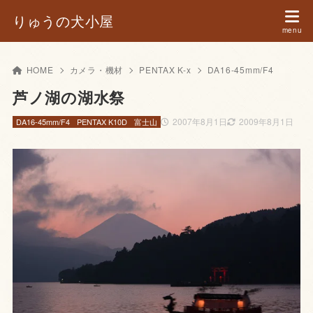
りゅうの犬小屋
HOME
カメラ・機材
PENTAX K-x
DA16-45mm/F4
芦ノ湖の湖水祭
2007年8月1日
2009年8月1日
DA16-45mm/F4
PENTAX K10D
富士山