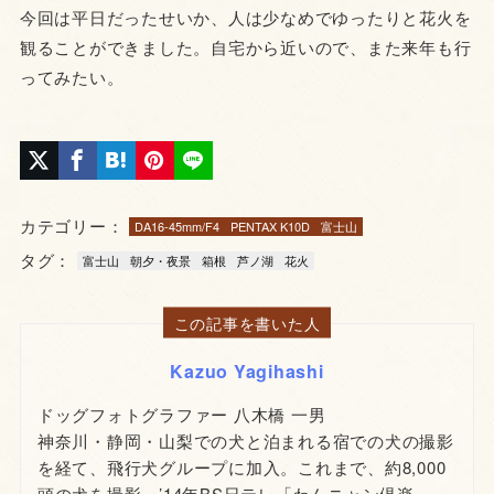
今回は平日だったせいか、人は少なめでゆったりと花火を
観ることができました。自宅から近いので、また来年も行
ってみたい。
カテゴリー：
DA16-45mm/F4
PENTAX K10D
富士山
タグ：
富士山
朝夕・夜景
箱根
芦ノ湖
花火
この記事を書いた人
Kazuo Yagihashi
ドッグフォトグラファー 八木橋 一男
神奈川・静岡・山梨での犬と泊まれる宿での犬の撮影
を経て、飛行犬グループに加入。これまで、約8,000
頭の犬を撮影。’14年BS日テレ「わんニャン倶楽