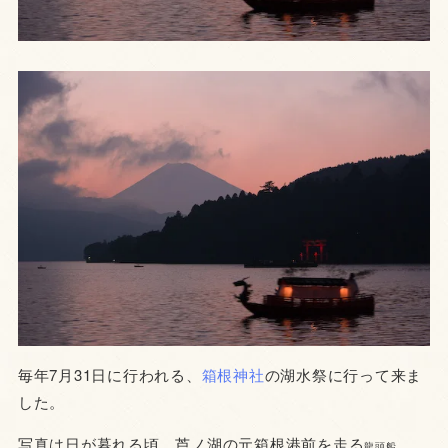
毎年7月31日に行われる、
箱根神社
の湖水祭に行って来ま
した。
写真は日が暮れる頃、芦ノ湖の元箱根港前を走る
。
龍頭船