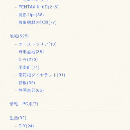
PENTAX K10D
(215)
撮影Tips
(38)
撮影機材の話題
(77)
地域
(525)
オーストラリア
(10)
丹那盆地
(38)
伊豆
(270)
函南町
(74)
南箱根ダイヤランド
(91)
箱根
(39)
静岡東部
(65)
情報・PC系
(7)
生活
(92)
DIY
(24)