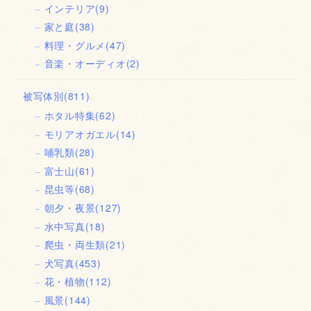
インテリア
(9)
家と庭
(38)
料理・グルメ
(47)
音楽・オーディオ
(2)
被写体別
(811)
ホタル特集
(62)
モリアオガエル
(14)
哺乳類
(28)
富士山
(61)
昆虫等
(68)
朝夕・夜景
(127)
水中写真
(18)
爬虫・両生類
(21)
犬写真
(453)
花・植物
(112)
風景
(144)