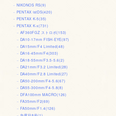
NIKONOS RS
(9)
PENTAX istDS
(420)
PENTAX K-5
(35)
PENTAX K-x
(731)
AF360FGZ ストロボ
(153)
DA10-17mm FISH-EYE
(97)
DA15mm/F4 Limited
(48)
DA16-45mm/F4
(303)
DA18-55mm/F3.5-5.6
(2)
DA21mm/F3.2 Limited
(28)
DA40mm/F2.8 Limited
(27)
DA50-200mm/F4-5.6
(67)
DA55-300mm/F4-5.8
(8)
DFA100mm MACRO
(126)
FA35mm/F2
(69)
FA50mm/F1.4
(126)
魚露目8号
(1)