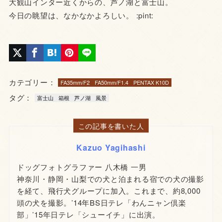
大観山インター近くからの、芦ノ湖と富士山。
今日の眺望は、なかなかよろしい。 :pint:
カテゴリー：
FA35mm/F2
FA50mm/F1.4
PENTAX K10D
タグ：
富士山
箱根
芦ノ湖
風景
この記事を書いた人
Kazuo Yagihashi
ドッグフォトグラファー 八木橋 一男
神奈川・静岡・山梨での犬と泊まれる宿での犬の撮影
を経て、飛行犬グループに加入。これまで、約8,000
頭の犬を撮影。’14年BS日テレ「わんニャン倶楽
部」’15年日テレ「シューイチ」に出演。