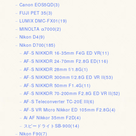
Canon EOS5QD
(3)
FUJI PET 35
(3)
LUMIX DMC-FX01
(19)
MINOLTA α7000
(2)
Nikon D4
(9)
Nikon D700
(185)
AF-S NIKKOR 16-35mm F4G ED VR
(11)
AF-S NIKKOR 24-70mm F2.8G ED
(116)
AF-S NIKKOR 28mm f/1.8G
(1)
AF-S NIKKOR 300mm f/2.8G ED VR II
(53)
AF-S NIKKOR 50mm F1.4G
(11)
AF-S NIKKOR 70-200mm F2.8G ED VR II
(52)
AF-S Teleconverter TC-20E III
(6)
AF-S VR Micro Nikkor ED 105mm F2.8G
(4)
Ai AF Nikkor 35mm F2D
(4)
スピードライトSB-900
(14)
Nikon F90
(7)