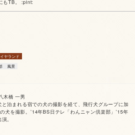
。 :pint:
イヤランド
部
風景
 八木橋 一男
犬と泊まれる宿での犬の撮影を経て、飛行犬グループに加
頭の犬を撮影。’14年BS日テレ「わんニャン倶楽部」’15年
出演。