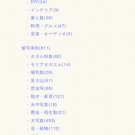
DIY
(24)
インテリア
(9)
家と庭
(38)
料理・グルメ
(47)
音楽・オーディオ
(2)
被写体別
(811)
ホタル特集
(62)
モリアオガエル
(14)
哺乳類
(28)
富士山
(61)
昆虫等
(68)
朝夕・夜景
(127)
水中写真
(18)
爬虫・両生類
(21)
犬写真
(453)
花・植物
(112)