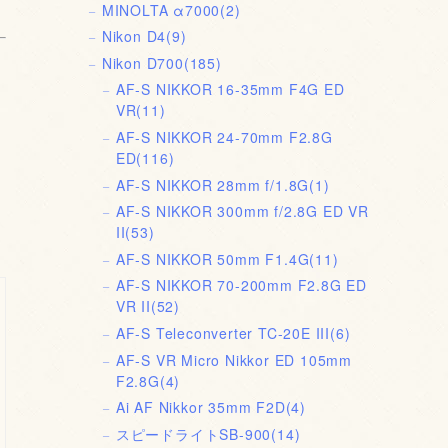
MINOLTA α7000
(2)
Nikon D4
(9)
Nikon D700
(185)
AF-S NIKKOR 16-35mm F4G ED
VR
(11)
AF-S NIKKOR 24-70mm F2.8G
ED
(116)
AF-S NIKKOR 28mm f/1.8G
(1)
AF-S NIKKOR 300mm f/2.8G ED VR
II
(53)
AF-S NIKKOR 50mm F1.4G
(11)
AF-S NIKKOR 70-200mm F2.8G ED
VR II
(52)
AF-S Teleconverter TC-20E III
(6)
AF-S VR Micro Nikkor ED 105mm
F2.8G
(4)
Ai AF Nikkor 35mm F2D
(4)
スピードライトSB-900
(14)