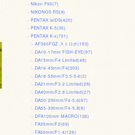
Nikon F90
(7)
NIKONOS RS
(9)
PENTAX istDS
(420)
PENTAX K-5
(35)
PENTAX K-x
(731)
AF360FGZ ストロボ
(153)
DA10-17mm FISH-EYE
(97)
DA15mm/F4 Limited
(48)
DA16-45mm/F4
(303)
DA18-55mm/F3.5-5.6
(2)
DA21mm/F3.2 Limited
(28)
DA40mm/F2.8 Limited
(27)
DA50-200mm/F4-5.6
(67)
DA55-300mm/F4-5.8
(8)
DFA100mm MACRO
(126)
FA35mm/F2
(69)
FA50mm/F1.4
(126)