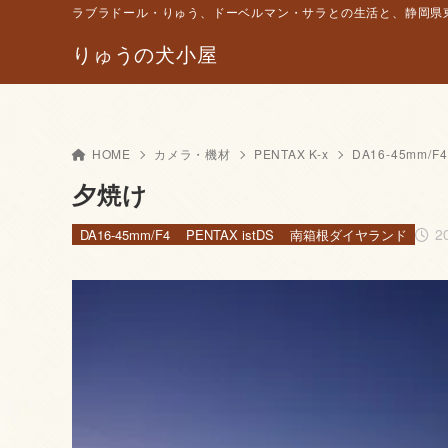
ラブラドール・りゅう、ドーベルマン・サラとの生活と、静岡県東
りゅうの犬小屋
HOME
カメラ・機材
PENTAX K-x
DA16-45mm/F4
夕焼け
2
DA16-45mm/F4
PENTAX istDS
南箱根ダイヤランド