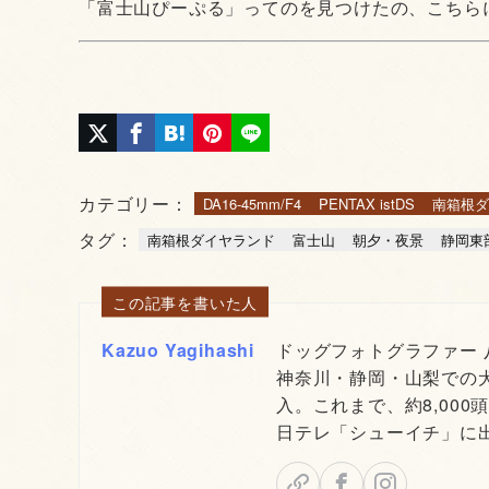
「富士山ぴーぷる」ってのを見つけたの、こちらにもTB
カテゴリー：
DA16-45mm/F4
PENTAX istDS
南箱根ダ
タグ：
南箱根ダイヤランド
富士山
朝夕・夜景
静岡東
この記事を書いた人
Kazuo Yagihashi
ドッグフォトグラファー
神奈川・静岡・山梨での
入。これまで、約8,000
日テレ「シューイチ」に