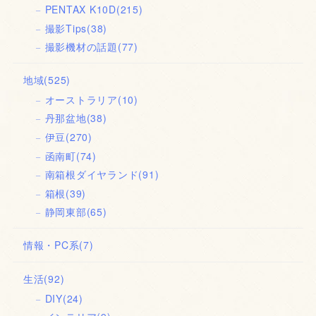
PENTAX K10D
(215)
撮影Tips
(38)
撮影機材の話題
(77)
地域
(525)
オーストラリア
(10)
丹那盆地
(38)
伊豆
(270)
函南町
(74)
南箱根ダイヤランド
(91)
箱根
(39)
静岡東部
(65)
情報・PC系
(7)
生活
(92)
DIY
(24)