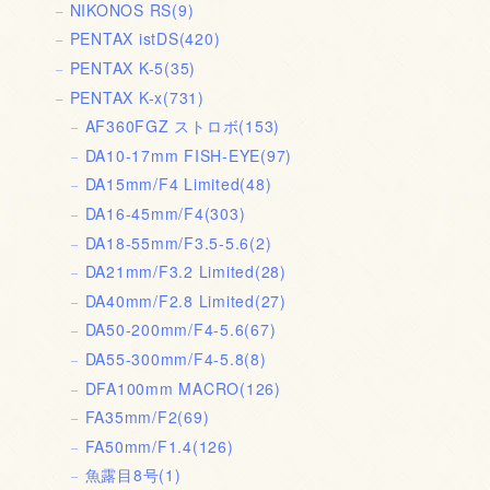
NIKONOS RS
(9)
PENTAX istDS
(420)
PENTAX K-5
(35)
PENTAX K-x
(731)
AF360FGZ ストロボ
(153)
DA10-17mm FISH-EYE
(97)
DA15mm/F4 Limited
(48)
DA16-45mm/F4
(303)
DA18-55mm/F3.5-5.6
(2)
DA21mm/F3.2 Limited
(28)
DA40mm/F2.8 Limited
(27)
DA50-200mm/F4-5.6
(67)
DA55-300mm/F4-5.8
(8)
DFA100mm MACRO
(126)
FA35mm/F2
(69)
FA50mm/F1.4
(126)
魚露目8号
(1)