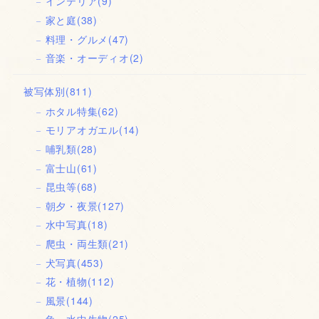
インテリア
(9)
家と庭
(38)
料理・グルメ
(47)
音楽・オーディオ
(2)
被写体別
(811)
ホタル特集
(62)
モリアオガエル
(14)
哺乳類
(28)
富士山
(61)
昆虫等
(68)
朝夕・夜景
(127)
水中写真
(18)
爬虫・両生類
(21)
犬写真
(453)
花・植物
(112)
風景
(144)