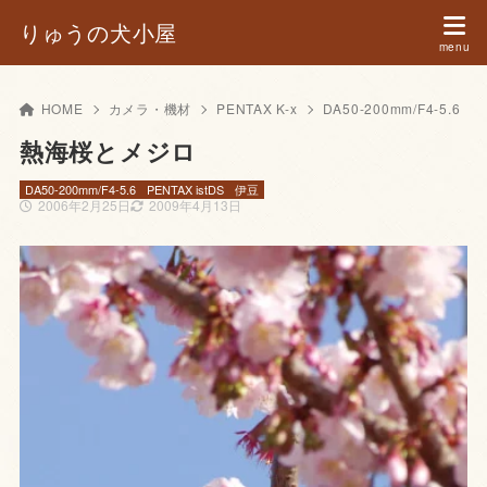
りゅうの犬小屋
HOME
カメラ・機材
PENTAX K-x
DA50-200mm/F4-5.6
熱海桜とメジロ
DA50-200mm/F4-5.6
PENTAX istDS
伊豆
2006年2月25日
2009年4月13日