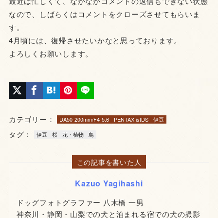
最近は忙しくて、なかなかコメントの返信もできない状態
なので、しばらくはコメントをクローズさせてもらいま
す。
4月頃には、復帰させたいかなと思っております。
よろしくお願いします。
カテゴリー：
DA50-200mm/F4-5.6
PENTAX istDS
伊豆
タグ：
伊豆
桜
花・植物
鳥
この記事を書いた人
Kazuo Yagihashi
ドッグフォトグラファー 八木橋 一男
神奈川・静岡・山梨での犬と泊まれる宿での犬の撮影