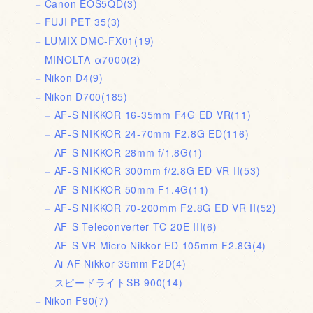
Canon EOS5QD
(3)
FUJI PET 35
(3)
LUMIX DMC-FX01
(19)
MINOLTA α7000
(2)
Nikon D4
(9)
Nikon D700
(185)
AF-S NIKKOR 16-35mm F4G ED VR
(11)
AF-S NIKKOR 24-70mm F2.8G ED
(116)
AF-S NIKKOR 28mm f/1.8G
(1)
AF-S NIKKOR 300mm f/2.8G ED VR II
(53)
AF-S NIKKOR 50mm F1.4G
(11)
AF-S NIKKOR 70-200mm F2.8G ED VR II
(52)
AF-S Teleconverter TC-20E III
(6)
AF-S VR Micro Nikkor ED 105mm F2.8G
(4)
Ai AF Nikkor 35mm F2D
(4)
スピードライトSB-900
(14)
Nikon F90
(7)