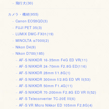
飛行犬
(30)
カメラ・機材
(955)
Canon EOS5QD
(3)
FUJI PET 35
(3)
LUMIX DMC-FX01
(19)
MINOLTA α7000
(2)
Nikon D4
(9)
Nikon D700
(185)
AF-S NIKKOR 16-35mm F4G ED VR
(11)
AF-S NIKKOR 24-70mm F2.8G ED
(116)
AF-S NIKKOR 28mm f/1.8G
(1)
AF-S NIKKOR 300mm f/2.8G ED VR II
(53)
AF-S NIKKOR 50mm F1.4G
(11)
AF-S NIKKOR 70-200mm F2.8G ED VR II
(52)
AF-S Teleconverter TC-20E III
(6)
AF-S VR Micro Nikkor ED 105mm F2.8G
(4)