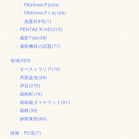
FA35mm/F2
(69)
FA50mm/F1.4
(126)
魚露目8号
(1)
PENTAX K10D
(215)
撮影Tips
(38)
撮影機材の話題
(77)
地域
(525)
オーストラリア
(10)
丹那盆地
(38)
伊豆
(270)
函南町
(74)
南箱根ダイヤランド
(91)
箱根
(39)
静岡東部
(65)
情報・PC系
(7)