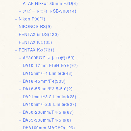
Ai AF Nikkor 35mm F2D
(4)
スピードライトSB-900
(14)
Nikon F90
(7)
NIKONOS RS
(9)
PENTAX istDS
(420)
PENTAX K-5
(35)
PENTAX K-x
(731)
AF360FGZ ストロボ
(153)
DA10-17mm FISH-EYE
(97)
DA15mm/F4 Limited
(48)
DA16-45mm/F4
(303)
DA18-55mm/F3.5-5.6
(2)
DA21mm/F3.2 Limited
(28)
DA40mm/F2.8 Limited
(27)
DA50-200mm/F4-5.6
(67)
DA55-300mm/F4-5.8
(8)
DFA100mm MACRO
(126)