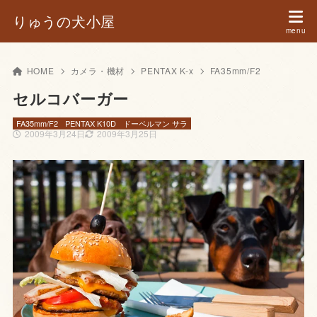
りゅうの犬小屋
HOME
カメラ・機材
PENTAX K-x
FA35mm/F2
セルコバーガー
FA35mm/F2
PENTAX K10D
ドーベルマン サラ
2009年3月24日
2009年3月25日