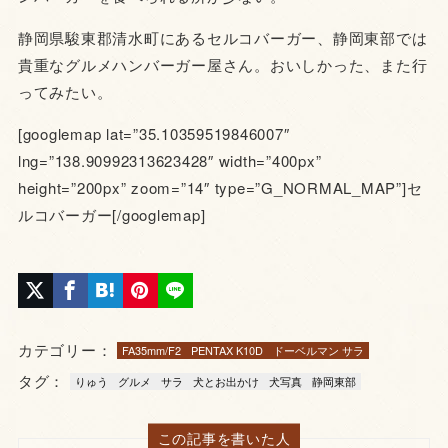
静岡県駿東郡清水町にあるセルコバーガー、静岡東部では
貴重なグルメハンバーガー屋さん。おいしかった、また行
ってみたい。
[googlemap lat=”35.10359519846007″
lng=”138.90992313623428″ width=”400px”
height=”200px” zoom=”14″ type=”G_NORMAL_MAP”]セ
ルコバーガー[/googlemap]
カテゴリー：
FA35mm/F2
PENTAX K10D
ドーベルマン サラ
タグ：
りゅう
グルメ
サラ
犬とお出かけ
犬写真
静岡東部
この記事を書いた人