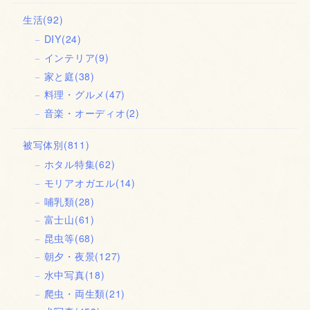
生活
(92)
DIY
(24)
インテリア
(9)
家と庭
(38)
料理・グルメ
(47)
音楽・オーディオ
(2)
被写体別
(811)
ホタル特集
(62)
モリアオガエル
(14)
哺乳類
(28)
富士山
(61)
昆虫等
(68)
朝夕・夜景
(127)
水中写真
(18)
爬虫・両生類
(21)