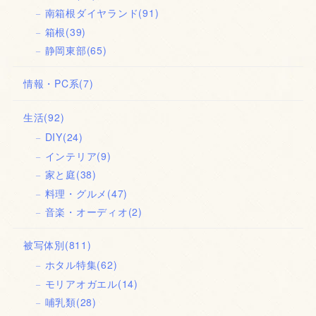
南箱根ダイヤランド
(91)
箱根
(39)
静岡東部
(65)
情報・PC系
(7)
生活
(92)
DIY
(24)
インテリア
(9)
家と庭
(38)
料理・グルメ
(47)
音楽・オーディオ
(2)
被写体別
(811)
ホタル特集
(62)
モリアオガエル
(14)
哺乳類
(28)