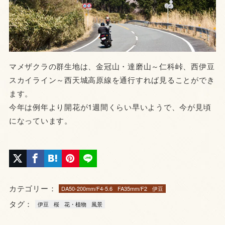
マメザクラの群生地は、金冠山・達磨山～仁科峠、西伊豆
スカイライン～西天城高原線を通行すれば見ることができ
ます。
今年は例年より開花が1週間くらい早いようで、今が見頃
になっています。
カテゴリー：
DA50-200mm/F4-5.6
FA35mm/F2
伊豆
タグ：
伊豆
桜
花・植物
風景