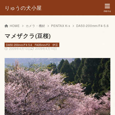
りゅうの犬小屋
HOME
カメラ・機材
PENTAX K-x
DA50-200mm/F4-5.6
マメザクラ(豆桜)
DA50-200mm/F4-5.6
FA35mm/F2
伊豆
2009年4月13日
2009年4月14日