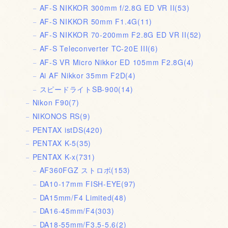
AF-S NIKKOR 300mm f/2.8G ED VR II
(53)
AF-S NIKKOR 50mm F1.4G
(11)
AF-S NIKKOR 70-200mm F2.8G ED VR II
(52)
AF-S Teleconverter TC-20E III
(6)
AF-S VR Micro Nikkor ED 105mm F2.8G
(4)
Ai AF Nikkor 35mm F2D
(4)
スピードライトSB-900
(14)
Nikon F90
(7)
NIKONOS RS
(9)
PENTAX istDS
(420)
PENTAX K-5
(35)
PENTAX K-x
(731)
AF360FGZ ストロボ
(153)
DA10-17mm FISH-EYE
(97)
DA15mm/F4 Limited
(48)
DA16-45mm/F4
(303)
DA18-55mm/F3.5-5.6
(2)