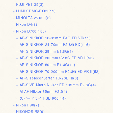
FUJI PET 35
(3)
LUMIX DMC-FX01
(19)
MINOLTA α7000
(2)
Nikon D4
(9)
Nikon D700
(185)
AF-S NIKKOR 16-35mm F4G ED VR
(11)
AF-S NIKKOR 24-70mm F2.8G ED
(116)
AF-S NIKKOR 28mm f/1.8G
(1)
AF-S NIKKOR 300mm f/2.8G ED VR II
(53)
AF-S NIKKOR 50mm F1.4G
(11)
AF-S NIKKOR 70-200mm F2.8G ED VR II
(52)
AF-S Teleconverter TC-20E III
(6)
AF-S VR Micro Nikkor ED 105mm F2.8G
(4)
Ai AF Nikkor 35mm F2D
(4)
スピードライトSB-900
(14)
Nikon F90
(7)
NIKONOS RS
(9)