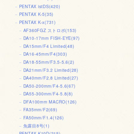
PENTAX istDS
(420)
PENTAX K-5
(35)
PENTAX K-x
(731)
AF360FGZ ストロボ
(153)
DA10-17mm FISH-EYE
(97)
DA15mm/F4 Limited
(48)
DA16-45mm/F4
(303)
DA18-55mm/F3.5-5.6
(2)
DA21mm/F3.2 Limited
(28)
DA40mm/F2.8 Limited
(27)
DA50-200mm/F4-5.6
(67)
DA55-300mm/F4-5.8
(8)
DFA100mm MACRO
(126)
FA35mm/F2
(69)
FA50mm/F1.4
(126)
魚露目8号
(1)
PENTAX K10D
(215)