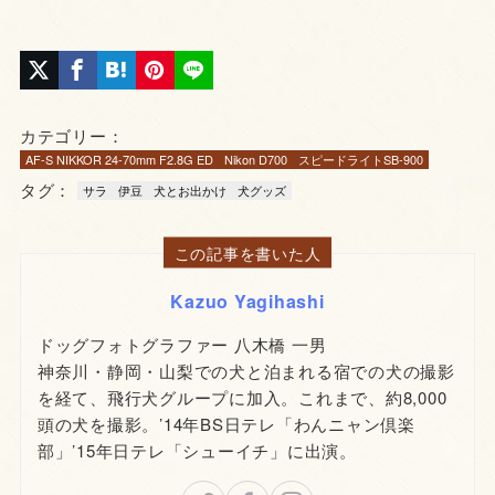
カテゴリー：
AF-S NIKKOR 24-70mm F2.8G ED
Nikon D700
スピードライトSB-900
タグ：
サラ
伊豆
犬とお出かけ
犬グッズ
この記事を書いた人
Kazuo Yagihashi
ドッグフォトグラファー 八木橋 一男
神奈川・静岡・山梨での犬と泊まれる宿での犬の撮影
を経て、飛行犬グループに加入。これまで、約8,000
頭の犬を撮影。’14年BS日テレ「わんニャン倶楽
部」’15年日テレ「シューイチ」に出演。