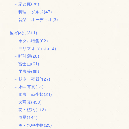
家と庭
(38)
料理・グルメ
(47)
音楽・オーディオ
(2)
被写体別
(811)
ホタル特集
(62)
モリアオガエル
(14)
哺乳類
(28)
富士山
(61)
昆虫等
(68)
朝夕・夜景
(127)
水中写真
(18)
爬虫・両生類
(21)
犬写真
(453)
花・植物
(112)
風景
(144)
魚・水中生物
(25)