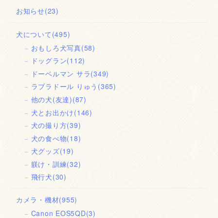
お知らせ
(23)
犬について
(495)
おもしろ犬写真
(58)
ドッグラン
(112)
ドーベルマン サラ
(349)
ラブラドール りゅう
(365)
他の犬(友達)
(87)
犬とお出かけ
(146)
犬の撮り方
(39)
犬の食べ物
(18)
犬グッズ
(19)
躾け・訓練
(32)
飛行犬
(30)
カメラ・機材
(955)
Canon EOS5QD
(3)