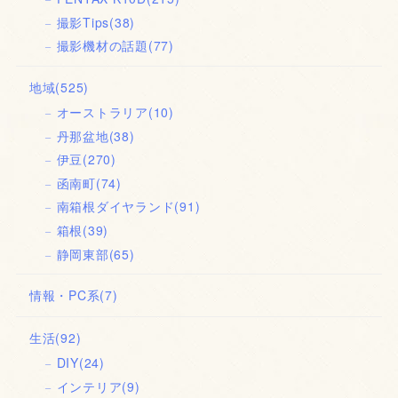
撮影Tips
(38)
撮影機材の話題
(77)
地域
(525)
オーストラリア
(10)
丹那盆地
(38)
伊豆
(270)
函南町
(74)
南箱根ダイヤランド
(91)
箱根
(39)
静岡東部
(65)
情報・PC系
(7)
生活
(92)
DIY
(24)
インテリア
(9)