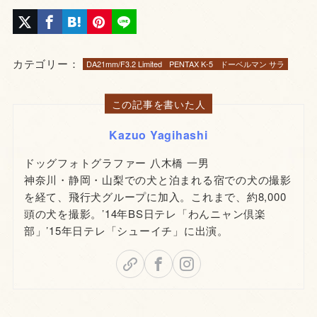
カテゴリー：
DA21mm/F3.2 Limited
PENTAX K-5
ドーベルマン サラ
この記事を書いた人
Kazuo Yagihashi
ドッグフォトグラファー 八木橋 一男
神奈川・静岡・山梨での犬と泊まれる宿での犬の撮影
を経て、飛行犬グループに加入。これまで、約8,000
頭の犬を撮影。’14年BS日テレ「わんニャン倶楽
部」’15年日テレ「シューイチ」に出演。