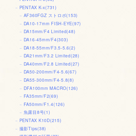
PENTAX K-x
(731)
AF360FGZ ストロボ
(153)
DA10-17mm FISH-EYE
(97)
DA15mm/F4 Limited
(48)
DA16-45mm/F4
(303)
DA18-55mm/F3.5-5.6
(2)
DA21mm/F3.2 Limited
(28)
DA40mm/F2.8 Limited
(27)
DA50-200mm/F4-5.6
(67)
DA55-300mm/F4-5.8
(8)
DFA100mm MACRO
(126)
FA35mm/F2
(69)
FA50mm/F1.4
(126)
魚露目8号
(1)
PENTAX K10D
(215)
撮影Tips
(38)