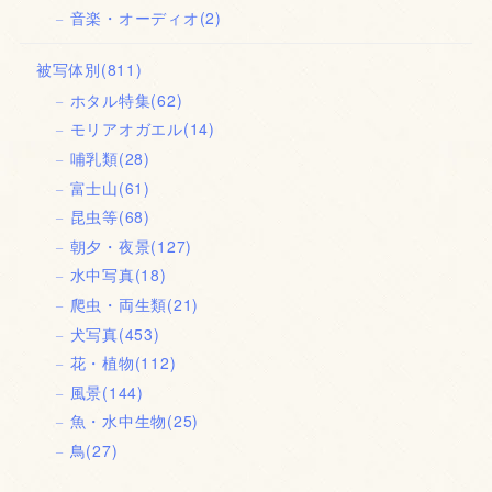
音楽・オーディオ
(2)
被写体別
(811)
ホタル特集
(62)
モリアオガエル
(14)
哺乳類
(28)
富士山
(61)
昆虫等
(68)
朝夕・夜景
(127)
水中写真
(18)
爬虫・両生類
(21)
犬写真
(453)
花・植物
(112)
風景
(144)
魚・水中生物
(25)
鳥
(27)