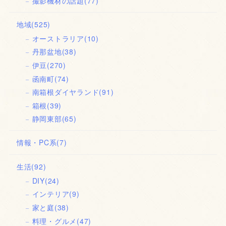
撮影機材の話題
(77)
地域
(525)
オーストラリア
(10)
丹那盆地
(38)
伊豆
(270)
函南町
(74)
南箱根ダイヤランド
(91)
箱根
(39)
静岡東部
(65)
情報・PC系
(7)
生活
(92)
DIY
(24)
インテリア
(9)
家と庭
(38)
料理・グルメ
(47)