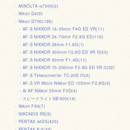
MINOLTA α7000
(2)
Nikon D4
(9)
Nikon D700
(185)
AF-S NIKKOR 16-35mm F4G ED VR
(11)
AF-S NIKKOR 24-70mm F2.8G ED
(116)
AF-S NIKKOR 28mm f/1.8G
(1)
AF-S NIKKOR 300mm f/2.8G ED VR II
(53)
AF-S NIKKOR 50mm F1.4G
(11)
AF-S NIKKOR 70-200mm F2.8G ED VR II
(52)
AF-S Teleconverter TC-20E III
(6)
AF-S VR Micro Nikkor ED 105mm F2.8G
(4)
Ai AF Nikkor 35mm F2D
(4)
スピードライトSB-900
(14)
Nikon F90
(7)
NIKONOS RS
(9)
PENTAX istDS
(420)
PENTAX K-5
(35)