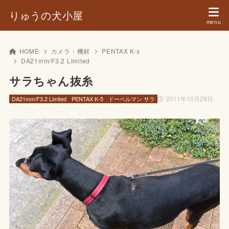
りゅうの犬小屋
HOME
カメラ・機材
PENTAX K-x
DA21mm/F3.2 Limited
サラちゃん抜糸
2011年10月28日
DA21mm/F3.2 Limited
PENTAX K-5
ドーベルマン サラ