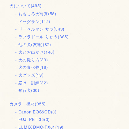
犬について
(495)
おもしろ犬写真
(58)
ドッグラン
(112)
ドーベルマン サラ
(349)
ラブラドール りゅう
(365)
他の犬(友達)
(87)
犬とお出かけ
(146)
犬の撮り方
(39)
犬の食べ物
(18)
犬グッズ
(19)
躾け・訓練
(32)
飛行犬
(30)
カメラ・機材
(955)
Canon EOS5QD
(3)
FUJI PET 35
(3)
LUMIX DMC-FX01
(19)