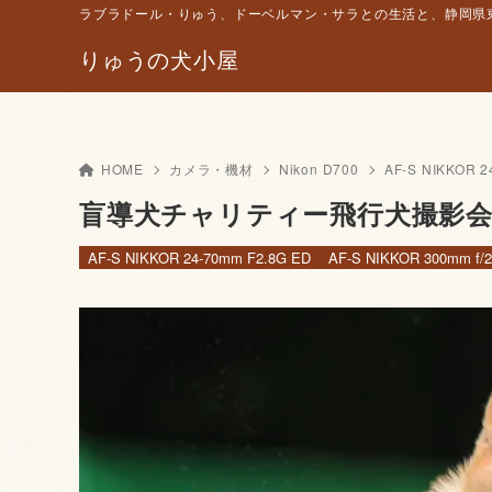
ラブラドール・りゅう、ドーベルマン・サラとの生活と、静岡県東
りゅうの犬小屋
HOME
カメラ・機材
Nikon D700
AF-S NIKKOR 2
盲導犬チャリティー飛行犬撮影会
AF-S NIKKOR 24-70mm F2.8G ED
AF-S NIKKOR 300mm f/2