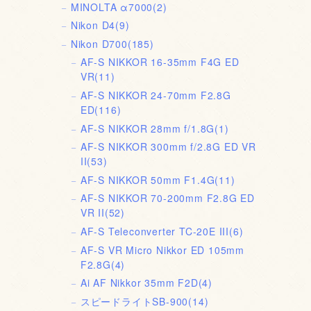
MINOLTA α7000
(2)
Nikon D4
(9)
Nikon D700
(185)
AF-S NIKKOR 16-35mm F4G ED
VR
(11)
AF-S NIKKOR 24-70mm F2.8G
ED
(116)
AF-S NIKKOR 28mm f/1.8G
(1)
AF-S NIKKOR 300mm f/2.8G ED VR
II
(53)
AF-S NIKKOR 50mm F1.4G
(11)
AF-S NIKKOR 70-200mm F2.8G ED
VR II
(52)
AF-S Teleconverter TC-20E III
(6)
AF-S VR Micro Nikkor ED 105mm
F2.8G
(4)
Ai AF Nikkor 35mm F2D
(4)
スピードライトSB-900
(14)