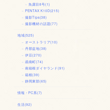
魚露目8号
(1)
PENTAX K10D
(215)
撮影Tips
(38)
撮影機材の話題
(77)
地域
(525)
オーストラリア
(10)
丹那盆地
(38)
伊豆
(270)
函南町
(74)
南箱根ダイヤランド
(91)
箱根
(39)
静岡東部
(65)
情報・PC系
(7)
生活
(92)