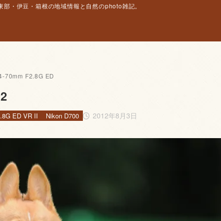
部・伊豆・箱根の地域情報と自然のphoto雑記。
4-70mm F2.8G ED
2
2012年8月3日
.8G ED VR II
Nikon D700