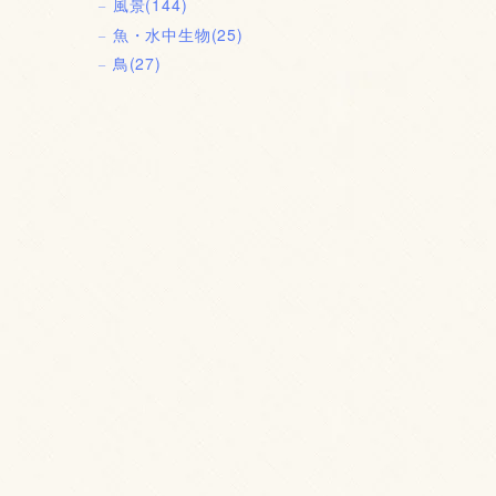
風景
(144)
魚・水中生物
(25)
鳥
(27)