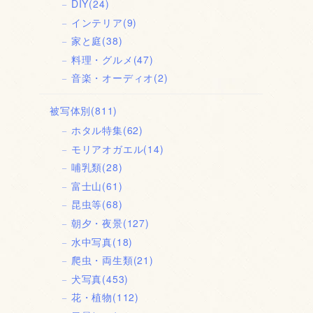
DIY
(24)
インテリア
(9)
家と庭
(38)
料理・グルメ
(47)
音楽・オーディオ
(2)
被写体別
(811)
ホタル特集
(62)
モリアオガエル
(14)
哺乳類
(28)
富士山
(61)
昆虫等
(68)
朝夕・夜景
(127)
水中写真
(18)
爬虫・両生類
(21)
犬写真
(453)
花・植物
(112)