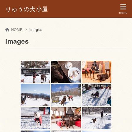
りゅうの犬小屋
HOME
images
images