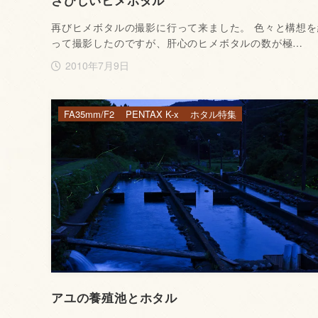
さびしいヒメボタル
再びヒメボタルの撮影に行って来ました。 色々と構想を
って撮影したのですが、肝心のヒメボタルの数が極…
2010年7月9日
FA35mm/F2
PENTAX K-x
ホタル特集
アユの養殖池とホタル