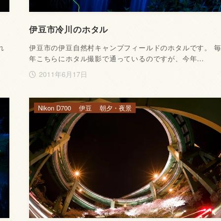
伊豆市冷川のホタル
れ
伊豆市の伊豆自然村キャンプフィールドのホタルです。 
年こちらにホタル撮影で通っているのですが、今年…
2011年6月17日
Nikon D700
伊豆
朝夕・夜景