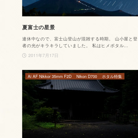
夏富士の星景
連休中なので、富士山登山が混雑する時期。 山小屋と登
者の光がキラキラしていました。 私はヒメボタル…
2011年7月17日
Ai AF Nikkor 35mm F2D
Nikon D700
ホタル特集