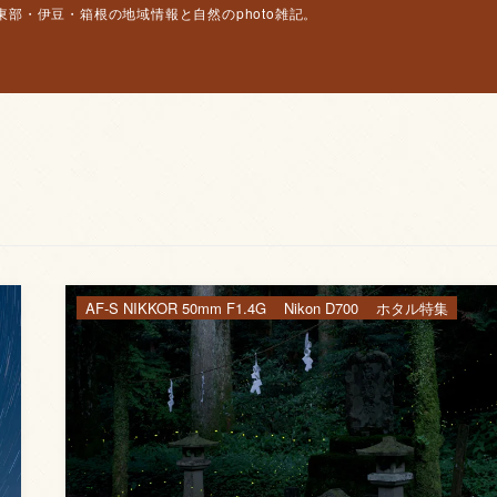
部・伊豆・箱根の地域情報と自然のphoto雑記。
AF-S NIKKOR 50mm F1.4G
Nikon D700
ホタル特集