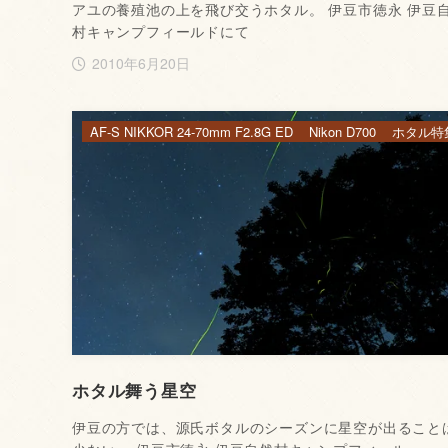
アユの養殖池の上を飛び交うホタル。 伊豆市徳永 伊豆
村キャンプフィールドにて
2010年6月20日
AF-S NIKKOR 24-70mm F2.8G ED
Nikon D700
ホタル特
ホタル舞う星空
伊豆の方では、源氏ボタルのシーズンに星空が出ること