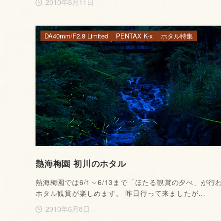
2010年6月11日
DA40mm/F2.8 Limited
PENTAX K-x
ホタル特集
熱海梅園 初川のホタル
熱海梅園では6/1～6/13まで「ほたる観賞の夕べ」が行
ホタル観賞が楽しめます。 昨日行って来ましたが…
2010年6月8日