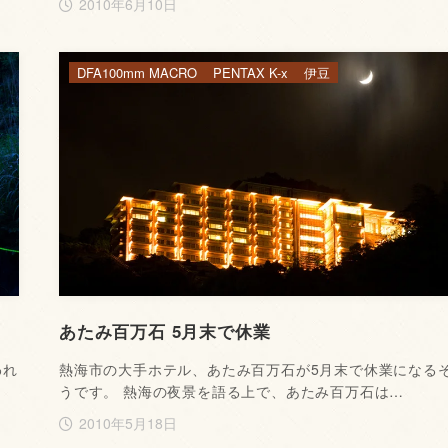
2010年6月10日
DFA100mm MACRO
PENTAX K-x
伊豆
あたみ百万石 5月末で休業
われ
熱海市の大手ホテル、あたみ百万石が5月末で休業になる
うです。 熱海の夜景を語る上で、あたみ百万石は…
2010年5月18日