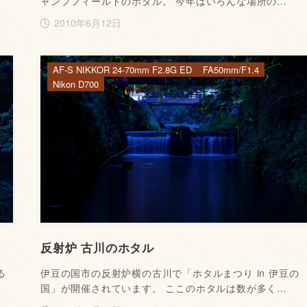
ャンプフィールドのホタル。 今年はいろんな場所の…
2010年6月12日
AF-S NIKKOR 24-70mm F2.8G ED
FA50mm/F1.4
Nikon D700
反射炉 古川のホタル
る
伊豆の国市の反射炉横の古川で「ホタルまつり in 伊豆の
国」が開催されています。 ここのホタルは数が多く…