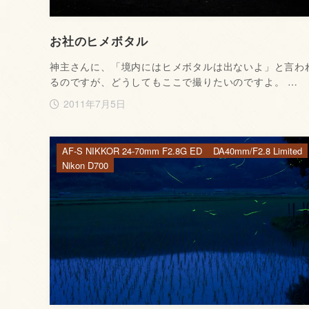
お社のヒメボタル
神主さんに、「境内にはヒメボタルは出ないよ」と言わ
るのですが、どうしてもここで撮りたいのですよ。 …
2011年7月5日
AF-S NIKKOR 24-70mm F2.8G ED
DA40mm/F2.8 Limited
Nikon D700