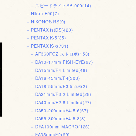
スピードライトSB-900
(14)
ヒ
Nikon F90
(7)
NIKONOS RS
(9)
PENTAX istDS
(420)
PENTAX K-5
(35)
PENTAX K-x
(731)
AF360FGZ ストロボ
(153)
DA10-17mm FISH-EYE
(97)
DA15mm/F4 Limited
(48)
DA16-45mm/F4
(303)
DA18-55mm/F3.5-5.6
(2)
DA21mm/F3.2 Limited
(28)
DA40mm/F2.8 Limited
(27)
DA50-200mm/F4-5.6
(67)
DA55-300mm/F4-5.8
(8)
DFA100mm MACRO
(126)
FA35mm/F2
(69)