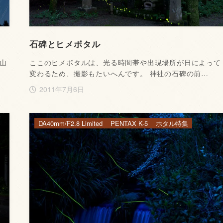
石碑とヒメボタル
山
ここのヒメボタルは、光る時間帯や出現場所が日によって
変わるため、撮影もたいへんです。 神社の石碑の前…
2011年7月6日
DA40mm/F2.8 Limited
PENTAX K-5
ホタル特集