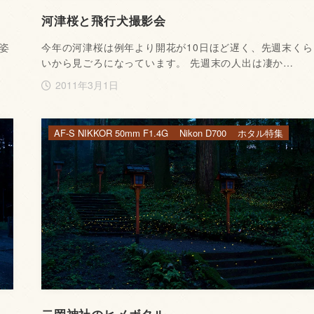
河津桜と飛行犬撮影会
姿
今年の河津桜は例年より開花が10日ほど遅く、先週末くら
いから見ごろになっています。 先週末の人出は凄か…
2011年3月1日
AF-S NIKKOR 50mm F1.4G
Nikon D700
ホタル特集