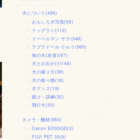
犬について
(495)
おもしろ犬写真
(58)
ドッグラン
(112)
毎
ドーベルマン サラ
(349)
ラブラドール りゅう
(365)
他の犬(友達)
(87)
犬とお出かけ
(146)
犬の撮り方
(39)
犬の食べ物
(18)
犬グッズ
(19)
躾け・訓練
(32)
飛行犬
(30)
カメラ・機材
(955)
Canon EOS5QD
(3)
FUJI PET 35
(3)