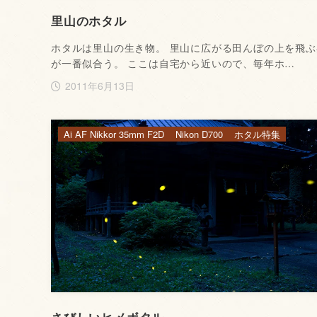
里山のホタル
ホタルは里山の生き物。 里山に広がる田んぼの上を飛ぶ
が一番似合う。 ここは自宅から近いので、毎年ホ…
2011年6月13日
Ai AF Nikkor 35mm F2D
Nikon D700
ホタル特集