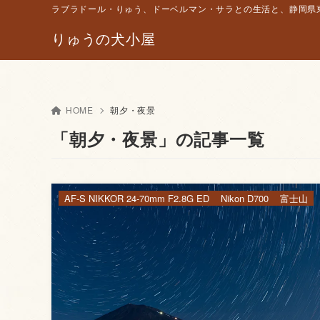
ラブラドール・りゅう、ドーベルマン・サラとの生活と、静岡県東
りゅうの犬小屋
HOME
朝夕・夜景
「朝夕・夜景」の記事一覧
AF-S NIKKOR 24-70mm F2.8G ED
Nikon D700
富士山