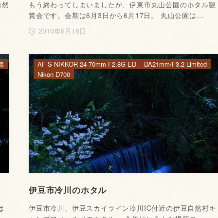
自然
もう終わってしまいましたが、伊東市丸山公園のホタル観
賞会です。会期は6月3日から6月17日。 丸山公園は…
2010年6月18日
集
AF-S NIKKOR 24-70mm F2.8G ED
DA21mm/F3.2 Limited
Nikon D700
伊豆市冷川のホタル
は
伊豆市冷川、伊豆スカイライン冷川IC付近の伊豆自然村キ