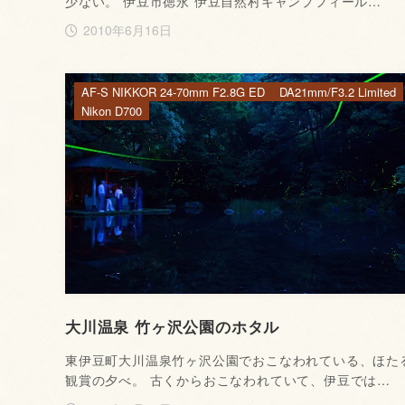
少ない。 伊豆市徳永 伊豆自然村キャンプフィール…
2010年6月16日
AF-S NIKKOR 24-70mm F2.8G ED
DA21mm/F3.2 Limited
Nikon D700
大川温泉 竹ヶ沢公園のホタル
東伊豆町大川温泉竹ヶ沢公園でおこなわれている、ほた
観賞の夕べ。 古くからおこなわれていて、伊豆では…