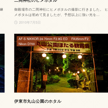
二岡神社のヒメボタル
練
御殿場市の二岡神社にヒメボタルの撮影に行きました。 
メボタルは初めて見ましたが、予想以上に強い光を…
2010年7月5日
AF-S NIKKOR 24-70mm F2.8G ED
FA35mm/F2
Nikon D700
伊東市丸山公園のホタル