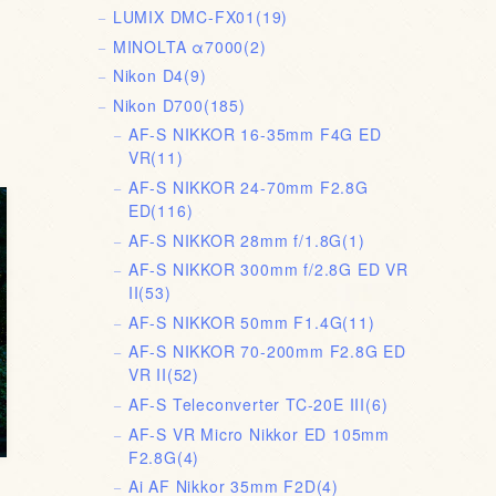
LUMIX DMC-FX01
(19)
MINOLTA α7000
(2)
Nikon D4
(9)
Nikon D700
(185)
AF-S NIKKOR 16-35mm F4G ED
VR
(11)
AF-S NIKKOR 24-70mm F2.8G
ED
(116)
AF-S NIKKOR 28mm f/1.8G
(1)
AF-S NIKKOR 300mm f/2.8G ED VR
II
(53)
AF-S NIKKOR 50mm F1.4G
(11)
AF-S NIKKOR 70-200mm F2.8G ED
VR II
(52)
AF-S Teleconverter TC-20E III
(6)
AF-S VR Micro Nikkor ED 105mm
F2.8G
(4)
Ai AF Nikkor 35mm F2D
(4)