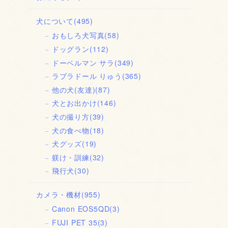
犬について
(495)
おもしろ犬写真
(58)
ドッグラン
(112)
ドーベルマン サラ
(349)
ラブラドール りゅう
(365)
他の犬(友達)
(87)
犬とお出かけ
(146)
犬の撮り方
(39)
犬の食べ物
(18)
犬グッズ
(19)
躾け・訓練
(32)
飛行犬
(30)
カメラ・機材
(955)
Canon EOS5QD
(3)
FUJI PET 35
(3)