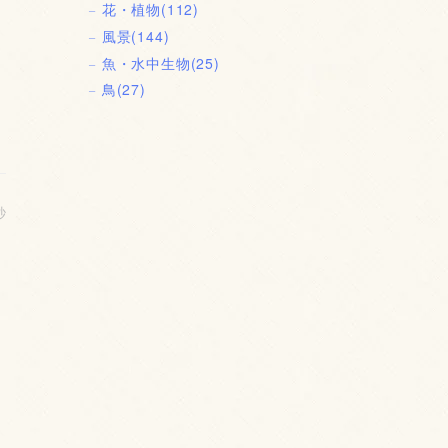
花・植物
(112)
風景
(144)
魚・水中生物
(25)
鳥
(27)
秒