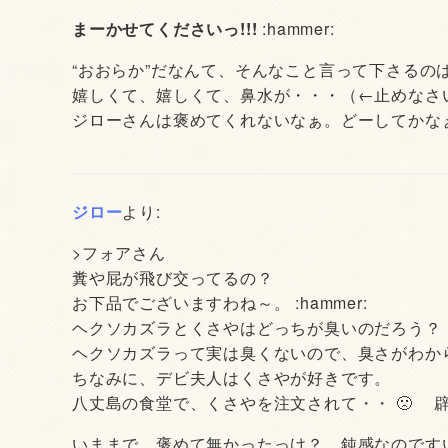
まーかせてくださいっ!!!
:hammer:
“おおらか”だなんて、そんなこと言って下さるの
嬉しくて、嬉しくて、鼻水が・・・（←止めなさ
ジローさんは褒めてくれないなぁ。どーしてかなぁ
ジロー
より:
>フォアさん
糞や屁が飛び交ってるの？
お下品でございますわね～。 :hammer:
ヘクソカズラとくさやはどっちが臭いのだろう？
ヘクソカズラって実は臭くないので、臭さがわか
ちなみに、デビ夫人はくさやが好きです。
八丈島の食堂で、くさやを注文されて・・ 🙁 辟
いままで、褒めて無かったっけ？ 鈍感なのです