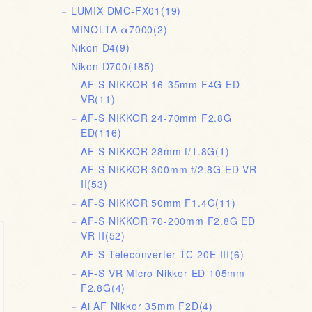
LUMIX DMC-FX01
(19)
MINOLTA α7000
(2)
Nikon D4
(9)
Nikon D700
(185)
AF-S NIKKOR 16-35mm F4G ED
VR
(11)
AF-S NIKKOR 24-70mm F2.8G
ED
(116)
AF-S NIKKOR 28mm f/1.8G
(1)
AF-S NIKKOR 300mm f/2.8G ED VR
II
(53)
AF-S NIKKOR 50mm F1.4G
(11)
AF-S NIKKOR 70-200mm F2.8G ED
VR II
(52)
AF-S Teleconverter TC-20E III
(6)
AF-S VR Micro Nikkor ED 105mm
F2.8G
(4)
Ai AF Nikkor 35mm F2D
(4)