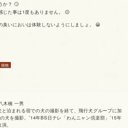
か？ 🙄
じた事は1度もありません。 😕
臭いにおいは体験しないようにしましょ。 😀
・植物
 八木橋 一男
犬と泊まれる宿での犬の撮影を経て、飛行犬グループに加
頭の犬を撮影。’14年BS日テレ「わんニャン倶楽部」’15年
出演。