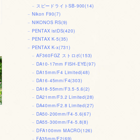
スピードライトSB-900
(14)
Nikon F90
(7)
NIKONOS RS
(9)
PENTAX istDS
(420)
PENTAX K-5
(35)
PENTAX K-x
(731)
AF360FGZ ストロボ
(153)
DA10-17mm FISH-EYE
(97)
DA15mm/F4 Limited
(48)
DA16-45mm/F4
(303)
DA18-55mm/F3.5-5.6
(2)
DA21mm/F3.2 Limited
(28)
DA40mm/F2.8 Limited
(27)
DA50-200mm/F4-5.6
(67)
DA55-300mm/F4-5.8
(8)
DFA100mm MACRO
(126)
FA35mm/F2
(69)