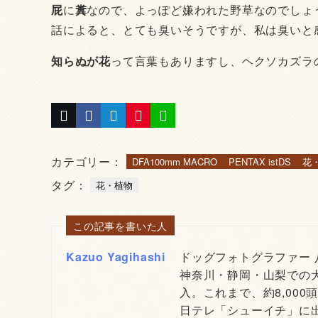
屁
に
糞
なので、よっぽど嫌われた野草なのでしょう
話によると、とても臭いそうですが、私は臭いと感
知らぬが花
って言葉もありますし、ヘクソカズラの
カテゴリー：
DFA100mm MACRO
PENTAX istDS
花
タグ：
花・植物
この記事を書いた人
Kazuo Yagihashi
ドッグフォトグラファー
神奈川・静岡・山梨での
入。これまで、約8,000
日テレ「シューイチ」に