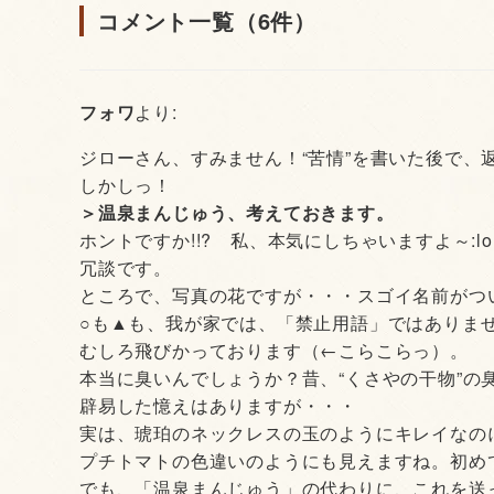
コメント一覧（6件）
フォワ
より:
ジローさん、すみません！“苦情”を書いた後で、
しかしっ！
＞温泉まんじゅう、考えておきます。
ホントですか!!? 私、本気にしちゃいますよ～:lol
冗談です。
ところで、写真の花ですが・・・スゴイ名前がつ
○も▲も、我が家では、「禁止用語」ではありま
むしろ飛びかっております（←こらこらっ）。
本当に臭いんでしょうか？昔、“くさやの干物”の
辟易した憶えはありますが・・・
実は、琥珀のネックレスの玉のようにキレイなの
プチトマトの色違いのようにも見えますね。初め
でも、「温泉まんじゅう」の代わりに、これを送っ