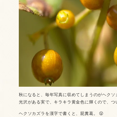
秋になると、毎年写真に収めてしまうのがヘクソ
光沢がある実で、キラキラ黄金色に輝くので、つ
ヘクソカズラを漢字で書くと、屁糞葛。 😮