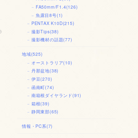
FA50mm/F1.4
(126)
魚露目8号
(1)
PENTAX K10D
(215)
撮影Tips
(38)
秒
撮影機材の話題
(77)
地域
(525)
オーストラリア
(10)
丹那盆地
(38)
伊豆
(270)
函南町
(74)
南箱根ダイヤランド
(91)
箱根
(39)
静岡東部
(65)
情報・PC系
(7)