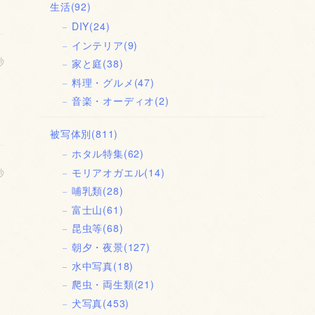
生活
(92)
DIY
(24)
インテリア
(9)
秒
家と庭
(38)
料理・グルメ
(47)
音楽・オーディオ
(2)
被写体別
(811)
ホタル特集
(62)
モリアオガエル
(14)
秒
哺乳類
(28)
富士山
(61)
昆虫等
(68)
朝夕・夜景
(127)
水中写真
(18)
爬虫・両生類
(21)
犬写真
(453)