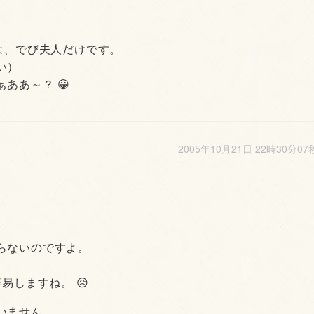
は、でび夫人だけです。
い）
ああ～？ 😀
2005年10月21日 22時30分07
らないのですよ。
易しますね。 😥
いません。