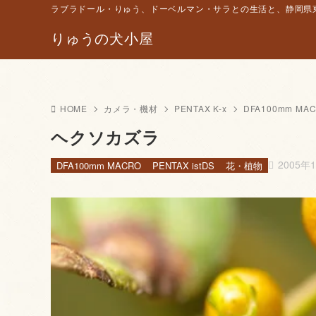
ラブラドール・りゅう、ドーベルマン・サラとの生活と、静岡県東
りゅうの犬小屋
HOME
カメラ・機材
PENTAX K-x
DFA100mm MA
ヘクソカズラ
2005年
DFA100mm MACRO
PENTAX istDS
花・植物