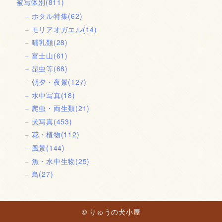
被写体別
(811)
ホタル特集
(62)
モリアオガエル
(14)
哺乳類
(28)
富士山
(61)
昆虫等
(68)
朝夕・夜景
(127)
水中写真
(18)
爬虫・両生類
(21)
犬写真
(453)
花・植物
(112)
風景
(144)
魚・水中生物
(25)
鳥
(27)
© りゅうの犬小屋