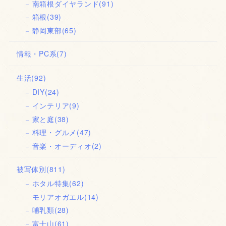
南箱根ダイヤランド
(91)
箱根
(39)
静岡東部
(65)
情報・PC系
(7)
生活
(92)
DIY
(24)
インテリア
(9)
家と庭
(38)
料理・グルメ
(47)
音楽・オーディオ
(2)
被写体別
(811)
ホタル特集
(62)
モリアオガエル
(14)
哺乳類
(28)
富士山
(61)