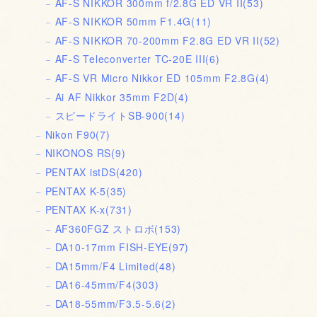
AF-S NIKKOR 300mm f/2.8G ED VR II
(53)
AF-S NIKKOR 50mm F1.4G
(11)
AF-S NIKKOR 70-200mm F2.8G ED VR II
(52)
AF-S Teleconverter TC-20E III
(6)
AF-S VR Micro Nikkor ED 105mm F2.8G
(4)
Ai AF Nikkor 35mm F2D
(4)
スピードライトSB-900
(14)
Nikon F90
(7)
NIKONOS RS
(9)
PENTAX istDS
(420)
PENTAX K-5
(35)
PENTAX K-x
(731)
AF360FGZ ストロボ
(153)
DA10-17mm FISH-EYE
(97)
DA15mm/F4 Limited
(48)
DA16-45mm/F4
(303)
DA18-55mm/F3.5-5.6
(2)