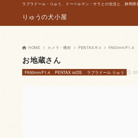
ラブラドール・りゅう、ドーベルマン・サラとの生活と、静岡県東
りゅうの犬小屋
HOME
カメラ・機材
PENTAX K-x
FA50mm/F1.4
お地蔵さん
2
FA50mm/F1.4
PENTAX istDS
ラブラドール りゅう