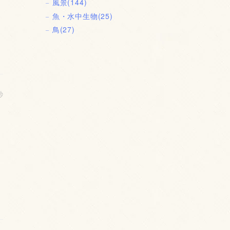
風景
(144)
魚・水中生物
(25)
鳥
(27)
秒