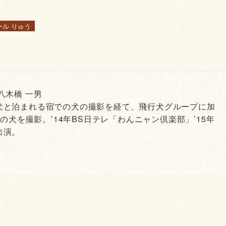
ール りゅう
 八木橋 一男
犬と泊まれる宿での犬の撮影を経て、飛行犬グループに加
頭の犬を撮影。’14年BS日テレ「わんニャン倶楽部」’15年
出演。