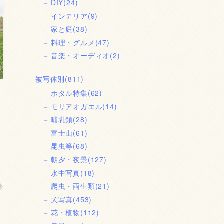
DIY
(24)
インテリア
(9)
家と庭
(38)
料理・グルメ
(47)
音楽・オーディオ
(2)
被写体別
(811)
ホタル特集
(62)
モリアオガエル
(14)
哺乳類
(28)
富士山
(61)
昆虫等
(68)
朝夕・夜景
(127)
水中写真
(18)
爬虫・両生類
(21)
秒
犬写真
(453)
花・植物
(112)