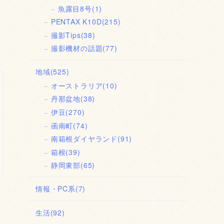
魚露目8号
(1)
PENTAX K10D
(215)
撮影Tips
(38)
撮影機材の話題
(77)
地域
(525)
オーストラリア
(10)
丹那盆地
(38)
伊豆
(270)
函南町
(74)
南箱根ダイヤランド
(91)
箱根
(39)
静岡東部
(65)
情報・PC系
(7)
生活
(92)