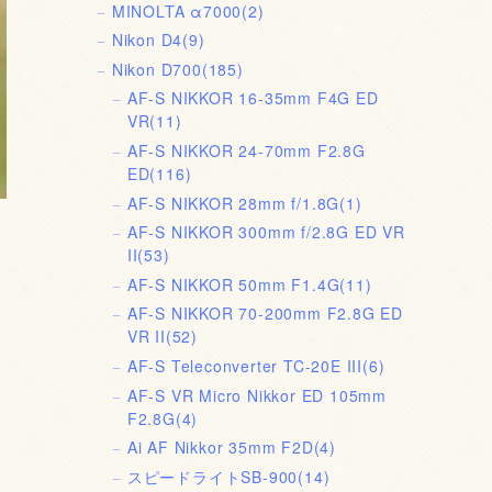
MINOLTA α7000
(2)
Nikon D4
(9)
Nikon D700
(185)
AF-S NIKKOR 16-35mm F4G ED
VR
(11)
AF-S NIKKOR 24-70mm F2.8G
ED
(116)
AF-S NIKKOR 28mm f/1.8G
(1)
AF-S NIKKOR 300mm f/2.8G ED VR
II
(53)
AF-S NIKKOR 50mm F1.4G
(11)
AF-S NIKKOR 70-200mm F2.8G ED
VR II
(52)
AF-S Teleconverter TC-20E III
(6)
AF-S VR Micro Nikkor ED 105mm
F2.8G
(4)
Ai AF Nikkor 35mm F2D
(4)
スピードライトSB-900
(14)