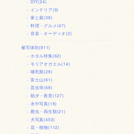
DIY
(24)
インテリア
(9)
家と庭
(38)
料理・グルメ
(47)
音楽・オーディオ
(2)
被写体別
(811)
ホタル特集
(62)
モリアオガエル
(14)
哺乳類
(28)
富士山
(61)
昆虫等
(68)
朝夕・夜景
(127)
水中写真
(18)
爬虫・両生類
(21)
犬写真
(453)
花・植物
(112)