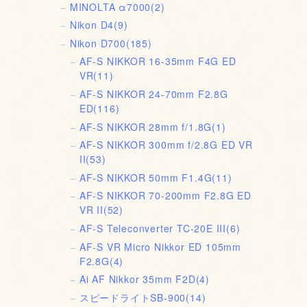
MINOLTA α7000
(2)
Nikon D4
(9)
Nikon D700
(185)
AF-S NIKKOR 16-35mm F4G ED
VR
(11)
AF-S NIKKOR 24-70mm F2.8G
ED
(116)
AF-S NIKKOR 28mm f/1.8G
(1)
AF-S NIKKOR 300mm f/2.8G ED VR
II
(53)
AF-S NIKKOR 50mm F1.4G
(11)
AF-S NIKKOR 70-200mm F2.8G ED
VR II
(52)
AF-S Teleconverter TC-20E III
(6)
AF-S VR Micro Nikkor ED 105mm
F2.8G
(4)
Ai AF Nikkor 35mm F2D
(4)
スピードライトSB-900
(14)