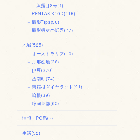
魚露目8号
(1)
PENTAX K10D
(215)
撮影Tips
(38)
撮影機材の話題
(77)
地域
(525)
オーストラリア
(10)
丹那盆地
(38)
伊豆
(270)
函南町
(74)
南箱根ダイヤランド
(91)
箱根
(39)
静岡東部
(65)
情報・PC系
(7)
生活
(92)