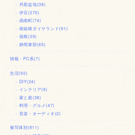
丹那盆地
(38)
伊豆
(270)
函南町
(74)
南箱根ダイヤランド
(91)
箱根
(39)
静岡東部
(65)
情報・PC系
(7)
生活
(92)
DIY
(24)
インテリア
(9)
家と庭
(38)
料理・グルメ
(47)
音楽・オーディオ
(2)
被写体別
(811)