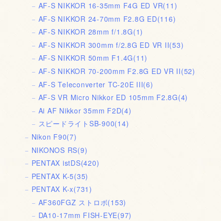
AF-S NIKKOR 16-35mm F4G ED VR
(11)
AF-S NIKKOR 24-70mm F2.8G ED
(116)
AF-S NIKKOR 28mm f/1.8G
(1)
AF-S NIKKOR 300mm f/2.8G ED VR II
(53)
AF-S NIKKOR 50mm F1.4G
(11)
AF-S NIKKOR 70-200mm F2.8G ED VR II
(52)
AF-S Teleconverter TC-20E III
(6)
AF-S VR Micro Nikkor ED 105mm F2.8G
(4)
Ai AF Nikkor 35mm F2D
(4)
スピードライトSB-900
(14)
Nikon F90
(7)
NIKONOS RS
(9)
PENTAX istDS
(420)
PENTAX K-5
(35)
PENTAX K-x
(731)
AF360FGZ ストロボ
(153)
DA10-17mm FISH-EYE
(97)