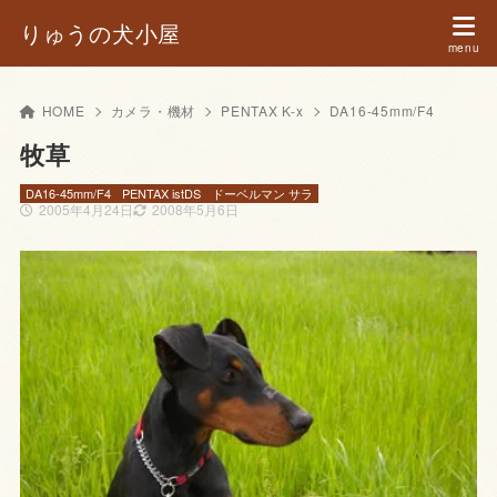
りゅうの犬小屋
HOME
カメラ・機材
PENTAX K-x
DA16-45mm/F4
牧草
DA16-45mm/F4
PENTAX istDS
ドーベルマン サラ
2005年4月24日
2008年5月6日