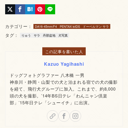
カテゴリー：
DA16-45mm/F4
PENTAX istDS
ドーベルマン サラ
タグ：
りゅう
サラ
丹那盆地
犬写真
この記事を書いた人
Kazuo Yagihashi
ドッグフォトグラファー 八木橋 一男
神奈川・静岡・山梨での犬と泊まれる宿での犬の撮影
を経て、飛行犬グループに加入。これまで、約8,000
頭の犬を撮影。’14年BS日テレ「わんニャン倶楽
部」’15年日テレ「シューイチ」に出演。