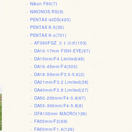
Nikon F90
(7)
NIKONOS RS
(9)
PENTAX istDS
(420)
PENTAX K-5
(35)
PENTAX K-x
(731)
AF360FGZ ストロボ
(153)
DA10-17mm FISH-EYE
(97)
DA15mm/F4 Limited
(48)
DA16-45mm/F4
(303)
DA18-55mm/F3.5-5.6
(2)
DA21mm/F3.2 Limited
(28)
DA40mm/F2.8 Limited
(27)
DA50-200mm/F4-5.6
(67)
DA55-300mm/F4-5.8
(8)
DFA100mm MACRO
(126)
FA35mm/F2
(69)
FA50mm/F1.4
(126)