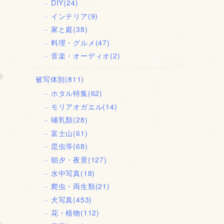
DIY
(24)
インテリア
(9)
家と庭
(38)
料理・グルメ
(47)
音楽・オーディオ
(2)
秒
被写体別
(811)
ホタル特集
(62)
モリアオガエル
(14)
哺乳類
(28)
富士山
(61)
昆虫等
(68)
朝夕・夜景
(127)
水中写真
(18)
爬虫・両生類
(21)
犬写真
(453)
花・植物
(112)