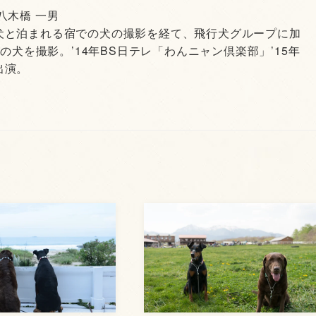
 八木橋 一男
犬と泊まれる宿での犬の撮影を経て、飛行犬グループに加
頭の犬を撮影。’14年BS日テレ「わんニャン倶楽部」’15年
出演。