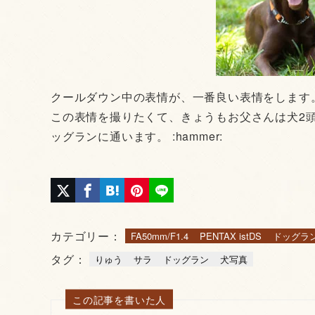
クールダウン中の表情が、一番良い表情をします
この表情を撮りたくて、きょうもお父さんは犬2頭(
ッグランに通います。 :hammer:
カテゴリー：
FA50mm/F1.4
PENTAX istDS
ドッグラ
タグ：
りゅう
サラ
ドッグラン
犬写真
この記事を書いた人