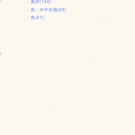
秒
風景
(144)
魚・水中生物
(25)
鳥
(27)
秒