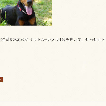
。
合計50kg)+水1リットル+カメラ1台を担いで、せっせとド
ン