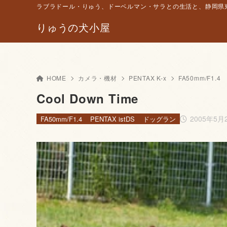
ラブラドール・りゅう、ドーベルマン・サラとの生活と、静岡県東
りゅうの犬小屋
HOME
カメラ・機材
PENTAX K-x
FA50mm/F1.4
Cool Down Time
2005年5月
FA50mm/F1.4
PENTAX istDS
ドッグラン