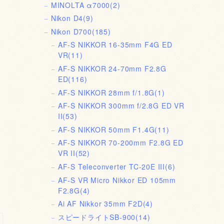
MINOLTA α7000
(2)
Nikon D4
(9)
Nikon D700
(185)
AF-S NIKKOR 16-35mm F4G ED
VR
(11)
AF-S NIKKOR 24-70mm F2.8G
ED
(116)
AF-S NIKKOR 28mm f/1.8G
(1)
AF-S NIKKOR 300mm f/2.8G ED VR
II
(53)
AF-S NIKKOR 50mm F1.4G
(11)
AF-S NIKKOR 70-200mm F2.8G ED
VR II
(52)
AF-S Teleconverter TC-20E III
(6)
AF-S VR Micro Nikkor ED 105mm
F2.8G
(4)
Ai AF Nikkor 35mm F2D
(4)
スピードライトSB-900
(14)