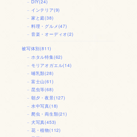
DIY
(24)
インテリア
(9)
家と庭
(38)
料理・グルメ
(47)
音楽・オーディオ
(2)
被写体別
(811)
ホタル特集
(62)
モリアオガエル
(14)
哺乳類
(28)
富士山
(61)
昆虫等
(68)
朝夕・夜景
(127)
水中写真
(18)
爬虫・両生類
(21)
犬写真
(453)
花・植物
(112)