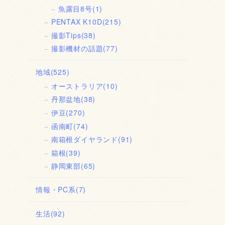
魚露目8号
(1)
PENTAX K10D
(215)
撮影Tips
(38)
撮影機材の話題
(77)
地域
(525)
オーストラリア
(10)
丹那盆地
(38)
伊豆
(270)
函南町
(74)
南箱根ダイヤランド
(91)
箱根
(39)
静岡東部
(65)
情報・PC系
(7)
生活
(92)