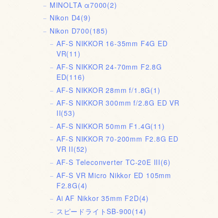
MINOLTA α7000
(2)
Nikon D4
(9)
Nikon D700
(185)
AF-S NIKKOR 16-35mm F4G ED
VR
(11)
AF-S NIKKOR 24-70mm F2.8G
ED
(116)
AF-S NIKKOR 28mm f/1.8G
(1)
AF-S NIKKOR 300mm f/2.8G ED VR
II
(53)
AF-S NIKKOR 50mm F1.4G
(11)
AF-S NIKKOR 70-200mm F2.8G ED
VR II
(52)
AF-S Teleconverter TC-20E III
(6)
AF-S VR Micro Nikkor ED 105mm
F2.8G
(4)
Ai AF Nikkor 35mm F2D
(4)
スピードライトSB-900
(14)