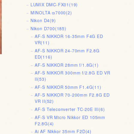
LUMIX DMC-FX01
(19)
MINOLTA α7000
(2)
Nikon D4
(9)
Nikon D700
(185)
AF-S NIKKOR 16-35mm F4G ED
VR
(11)
AF-S NIKKOR 24-70mm F2.8G
ED
(116)
AF-S NIKKOR 28mm f/1.8G
(1)
AF-S NIKKOR 300mm f/2.8G ED VR
II
(53)
AF-S NIKKOR 50mm F1.4G
(11)
AF-S NIKKOR 70-200mm F2.8G ED
VR II
(52)
AF-S Teleconverter TC-20E III
(6)
AF-S VR Micro Nikkor ED 105mm
F2.8G
(4)
Ai AF Nikkor 35mm F2D
(4)