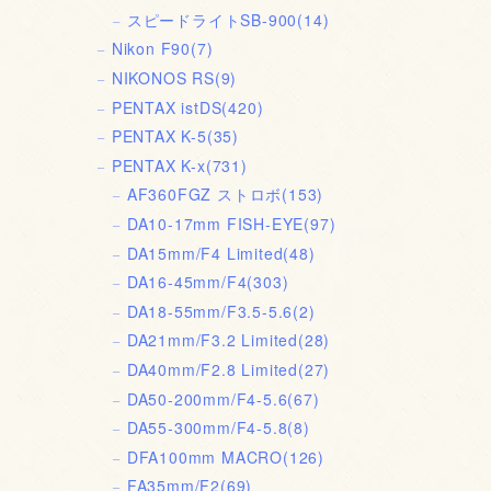
スピードライトSB-900
(14)
Nikon F90
(7)
NIKONOS RS
(9)
PENTAX istDS
(420)
PENTAX K-5
(35)
PENTAX K-x
(731)
AF360FGZ ストロボ
(153)
DA10-17mm FISH-EYE
(97)
DA15mm/F4 Limited
(48)
DA16-45mm/F4
(303)
DA18-55mm/F3.5-5.6
(2)
DA21mm/F3.2 Limited
(28)
DA40mm/F2.8 Limited
(27)
DA50-200mm/F4-5.6
(67)
DA55-300mm/F4-5.8
(8)
DFA100mm MACRO
(126)
FA35mm/F2
(69)