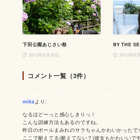
下田公園あじさい祭
BY THE S
2013年6月30日
2013年6
コメント一覧（3件）
mika
より:
なるほどーっと感心しきりっ！
こんな訓練方法もあるのですね。
昨日のボールまみれのサラちゃんかわいかったで
ここで耐えてる(耐えてない？)彼女もかわいいです