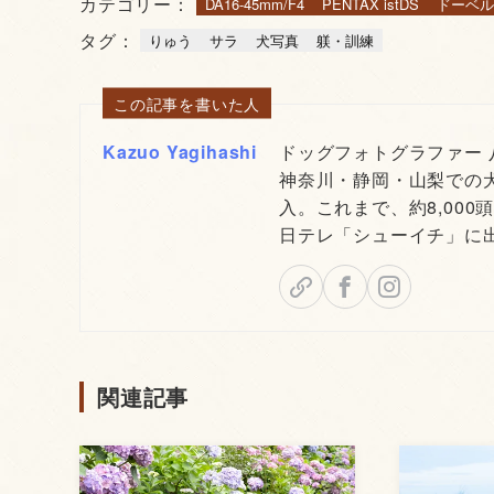
カテゴリー：
DA16-45mm/F4
PENTAX istDS
ドーベル
タグ：
りゅう
サラ
犬写真
躾・訓練
この記事を書いた人
Kazuo Yagihashi
ドッグフォトグラファー
神奈川・静岡・山梨での
入。これまで、約8,000
日テレ「シューイチ」に
関連記事