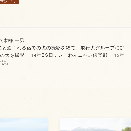
マン サラ
 八木橋 一男
犬と泊まれる宿での犬の撮影を経て、飛行犬グループに加
頭の犬を撮影。’14年BS日テレ「わんニャン倶楽部」’15年
出演。