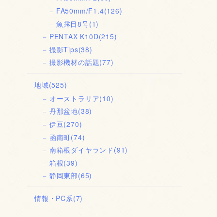
FA50mm/F1.4
(126)
魚露目8号
(1)
PENTAX K10D
(215)
撮影Tips
(38)
撮影機材の話題
(77)
地域
(525)
オーストラリア
(10)
丹那盆地
(38)
伊豆
(270)
函南町
(74)
南箱根ダイヤランド
(91)
箱根
(39)
静岡東部
(65)
情報・PC系
(7)