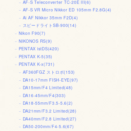
AF-S Teleconverter TC-20E III
(6)
AF-S VR Micro Nikkor ED 105mm F2.8G
(4)
Ai AF Nikkor 35mm F2D
(4)
スピードライトSB-900
(14)
Nikon F90
(7)
NIKONOS RS
(9)
PENTAX istDS
(420)
PENTAX K-5
(35)
PENTAX K-x
(731)
AF360FGZ ストロボ
(153)
DA10-17mm FISH-EYE
(97)
DA15mm/F4 Limited
(48)
DA16-45mm/F4
(303)
DA18-55mm/F3.5-5.6
(2)
DA21mm/F3.2 Limited
(28)
DA40mm/F2.8 Limited
(27)
DA50-200mm/F4-5.6
(67)