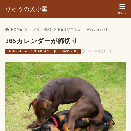
りゅうの犬小屋
HOME
カメラ・機材
PENTAX K-x
FA50mm/F1.4
365カレンダーが締切り
2005年9月16日
FA50mm/F1.4
PENTAX istDS
ドーベルマン サラ