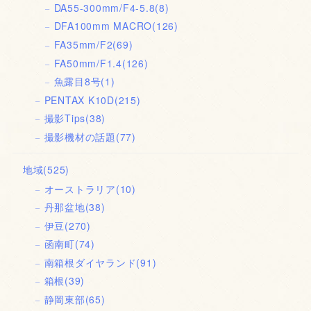
DA55-300mm/F4-5.8
(8)
DFA100mm MACRO
(126)
FA35mm/F2
(69)
FA50mm/F1.4
(126)
魚露目8号
(1)
PENTAX K10D
(215)
撮影Tips
(38)
撮影機材の話題
(77)
地域
(525)
オーストラリア
(10)
丹那盆地
(38)
伊豆
(270)
函南町
(74)
南箱根ダイヤランド
(91)
箱根
(39)
静岡東部
(65)