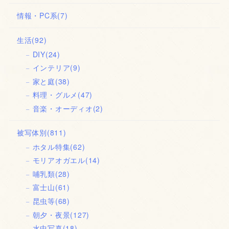
情報・PC系
(7)
生活
(92)
DIY
(24)
インテリア
(9)
家と庭
(38)
料理・グルメ
(47)
音楽・オーディオ
(2)
被写体別
(811)
ホタル特集
(62)
モリアオガエル
(14)
哺乳類
(28)
富士山
(61)
昆虫等
(68)
朝夕・夜景
(127)
水中写真
(18)