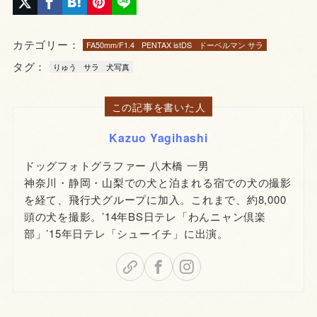
カテゴリー：
FA50mm/F1.4
PENTAX istDS
ドーベルマン サラ
タグ：
りゅう
サラ
犬写真
この記事を書いた人
Kazuo Yagihashi
ドッグフォトグラファー 八木橋 一男
神奈川・静岡・山梨での犬と泊まれる宿での犬の撮影
を経て、飛行犬グループに加入。これまで、約8,000
頭の犬を撮影。’14年BS日テレ「わんニャン倶楽
部」’15年日テレ「シューイチ」に出演。