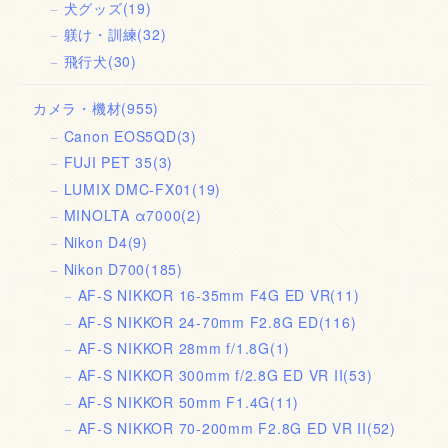
犬グッズ
(19)
躾け・訓練
(32)
飛行犬
(30)
カメラ・機材
(955)
Canon EOS5QD
(3)
FUJI PET 35
(3)
LUMIX DMC-FX01
(19)
MINOLTA α7000
(2)
Nikon D4
(9)
Nikon D700
(185)
AF-S NIKKOR 16-35mm F4G ED VR
(11)
AF-S NIKKOR 24-70mm F2.8G ED
(116)
AF-S NIKKOR 28mm f/1.8G
(1)
AF-S NIKKOR 300mm f/2.8G ED VR II
(53)
AF-S NIKKOR 50mm F1.4G
(11)
AF-S NIKKOR 70-200mm F2.8G ED VR II
(52)