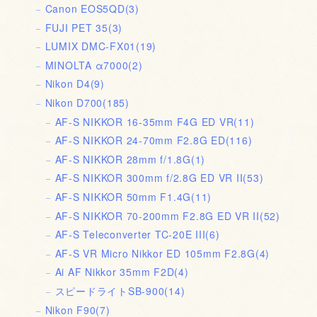
Canon EOS5QD
(3)
FUJI PET 35
(3)
LUMIX DMC-FX01
(19)
MINOLTA α7000
(2)
Nikon D4
(9)
Nikon D700
(185)
AF-S NIKKOR 16-35mm F4G ED VR
(11)
AF-S NIKKOR 24-70mm F2.8G ED
(116)
AF-S NIKKOR 28mm f/1.8G
(1)
AF-S NIKKOR 300mm f/2.8G ED VR II
(53)
AF-S NIKKOR 50mm F1.4G
(11)
AF-S NIKKOR 70-200mm F2.8G ED VR II
(52)
AF-S Teleconverter TC-20E III
(6)
AF-S VR Micro Nikkor ED 105mm F2.8G
(4)
Ai AF Nikkor 35mm F2D
(4)
スピードライトSB-900
(14)
Nikon F90
(7)