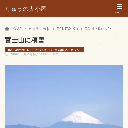
りゅうの犬小屋
HOME
カメラ・機材
PENTAX K-x
DA16-45mm/F4
富士山に積雪
DA16-45mm/F4
PENTAX istDS
南箱根ダイヤランド
2006年5月25日
2009年3月2日