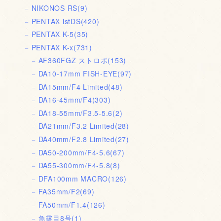
NIKONOS RS
(9)
PENTAX istDS
(420)
PENTAX K-5
(35)
PENTAX K-x
(731)
AF360FGZ ストロボ
(153)
DA10-17mm FISH-EYE
(97)
DA15mm/F4 Limited
(48)
DA16-45mm/F4
(303)
DA18-55mm/F3.5-5.6
(2)
DA21mm/F3.2 Limited
(28)
DA40mm/F2.8 Limited
(27)
DA50-200mm/F4-5.6
(67)
DA55-300mm/F4-5.8
(8)
DFA100mm MACRO
(126)
FA35mm/F2
(69)
FA50mm/F1.4
(126)
魚露目8号
(1)