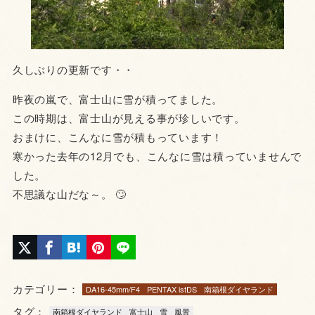
久しぶりの更新です・・
昨夜の嵐で、富士山に雪が積ってました。
この時期は、富士山が見える事が珍しいです。
おまけに、こんなに雪が積もっています！
寒かった去年の12月でも、こんなに雪は積っていませんで
した。
不思議な山だな～。 🙄
カテゴリー：
DA16-45mm/F4
PENTAX istDS
南箱根ダイヤランド
タグ：
南箱根ダイヤランド
富士山
雪
風景