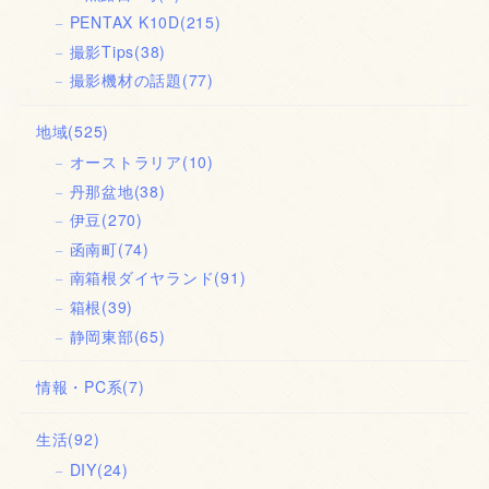
PENTAX K10D
(215)
撮影Tips
(38)
撮影機材の話題
(77)
地域
(525)
オーストラリア
(10)
丹那盆地
(38)
伊豆
(270)
函南町
(74)
南箱根ダイヤランド
(91)
箱根
(39)
静岡東部
(65)
情報・PC系
(7)
生活
(92)
DIY
(24)