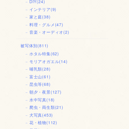
DIY
(24)
インテリア
(9)
家と庭
(38)
料理・グルメ
(47)
音楽・オーディオ
(2)
被写体別
(811)
ホタル特集
(62)
モリアオガエル
(14)
哺乳類
(28)
富士山
(61)
昆虫等
(68)
朝夕・夜景
(127)
水中写真
(18)
爬虫・両生類
(21)
犬写真
(453)
花・植物
(112)