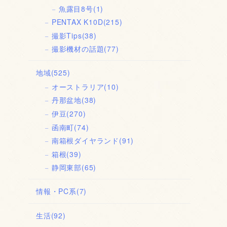
魚露目8号
(1)
PENTAX K10D
(215)
撮影Tips
(38)
撮影機材の話題
(77)
地域
(525)
オーストラリア
(10)
丹那盆地
(38)
伊豆
(270)
函南町
(74)
南箱根ダイヤランド
(91)
箱根
(39)
静岡東部
(65)
情報・PC系
(7)
生活
(92)