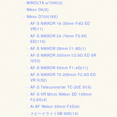
MINOLTA α7000
(2)
Nikon D4
(9)
Nikon D700
(185)
AF-S NIKKOR 16-35mm F4G ED
VR
(11)
AF-S NIKKOR 24-70mm F2.8G
ED
(116)
AF-S NIKKOR 28mm f/1.8G
(1)
AF-S NIKKOR 300mm f/2.8G ED VR
II
(53)
AF-S NIKKOR 50mm F1.4G
(11)
AF-S NIKKOR 70-200mm F2.8G ED
VR II
(52)
AF-S Teleconverter TC-20E III
(6)
AF-S VR Micro Nikkor ED 105mm
F2.8G
(4)
Ai AF Nikkor 35mm F2D
(4)
スピードライトSB-900
(14)