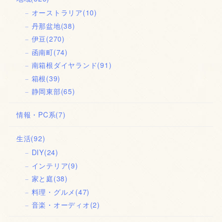
オーストラリア
(10)
丹那盆地
(38)
伊豆
(270)
函南町
(74)
南箱根ダイヤランド
(91)
箱根
(39)
静岡東部
(65)
情報・PC系
(7)
生活
(92)
DIY
(24)
インテリア
(9)
家と庭
(38)
料理・グルメ
(47)
音楽・オーディオ
(2)