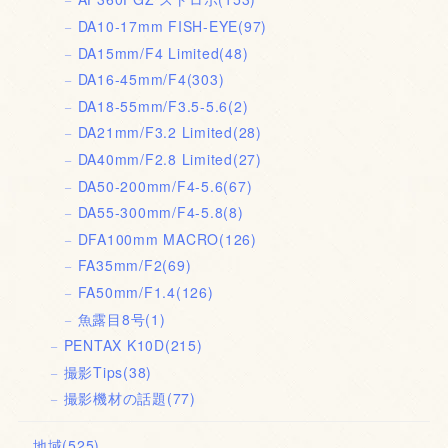
DA10-17mm FISH-EYE
(97)
DA15mm/F4 Limited
(48)
DA16-45mm/F4
(303)
DA18-55mm/F3.5-5.6
(2)
DA21mm/F3.2 Limited
(28)
DA40mm/F2.8 Limited
(27)
DA50-200mm/F4-5.6
(67)
DA55-300mm/F4-5.8
(8)
DFA100mm MACRO
(126)
FA35mm/F2
(69)
FA50mm/F1.4
(126)
魚露目8号
(1)
PENTAX K10D
(215)
撮影Tips
(38)
撮影機材の話題
(77)
地域
(525)