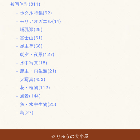
被写体別
(811)
ホタル特集
(62)
モリアオガエル
(14)
哺乳類
(28)
富士山
(61)
昆虫等
(68)
朝夕・夜景
(127)
水中写真
(18)
爬虫・両生類
(21)
犬写真
(453)
花・植物
(112)
風景
(144)
魚・水中生物
(25)
鳥
(27)
© りゅうの犬小屋