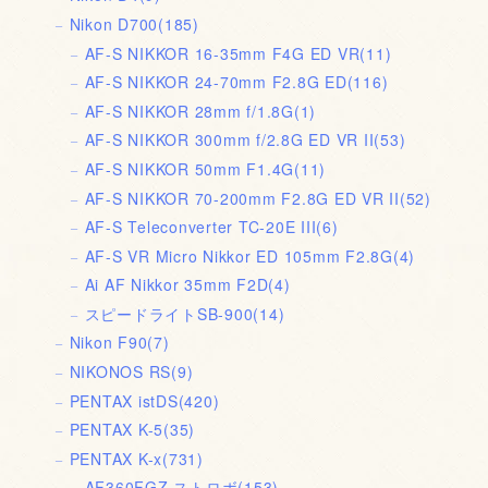
Nikon D700
(185)
AF-S NIKKOR 16-35mm F4G ED VR
(11)
AF-S NIKKOR 24-70mm F2.8G ED
(116)
AF-S NIKKOR 28mm f/1.8G
(1)
AF-S NIKKOR 300mm f/2.8G ED VR II
(53)
AF-S NIKKOR 50mm F1.4G
(11)
AF-S NIKKOR 70-200mm F2.8G ED VR II
(52)
AF-S Teleconverter TC-20E III
(6)
AF-S VR Micro Nikkor ED 105mm F2.8G
(4)
Ai AF Nikkor 35mm F2D
(4)
スピードライトSB-900
(14)
Nikon F90
(7)
NIKONOS RS
(9)
PENTAX istDS
(420)
PENTAX K-5
(35)
PENTAX K-x
(731)
AF360FGZ ストロボ
(153)