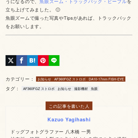
うになるので、
魚眼ズーム・トラックバック・ピープル
を
立ち上げてみました。 🙂
魚眼ズームで撮った写真やTipsがあれば、トラックバック
をお願いします。
カテゴリー：
お知らせ
AF360FGZ ストロボ
DA10-17mm FISH-EYE
タグ：
AF360FGZ ストロボ
お知らせ
撮影機材
魚眼
この記事を書いた人
Kazuo Yagihashi
ドッグフォトグラファー 八木橋 一男