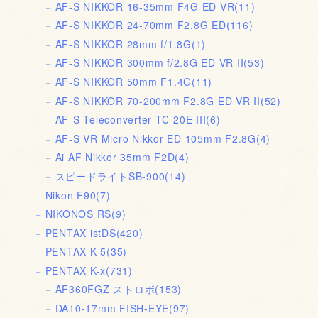
AF-S NIKKOR 16-35mm F4G ED VR
(11)
AF-S NIKKOR 24-70mm F2.8G ED
(116)
AF-S NIKKOR 28mm f/1.8G
(1)
AF-S NIKKOR 300mm f/2.8G ED VR II
(53)
AF-S NIKKOR 50mm F1.4G
(11)
AF-S NIKKOR 70-200mm F2.8G ED VR II
(52)
AF-S Teleconverter TC-20E III
(6)
AF-S VR Micro Nikkor ED 105mm F2.8G
(4)
Ai AF Nikkor 35mm F2D
(4)
スピードライトSB-900
(14)
Nikon F90
(7)
NIKONOS RS
(9)
PENTAX istDS
(420)
PENTAX K-5
(35)
PENTAX K-x
(731)
AF360FGZ ストロボ
(153)
DA10-17mm FISH-EYE
(97)