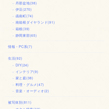
丹那盆地
(38)
伊豆
(270)
函南町
(74)
南箱根ダイヤランド
(91)
箱根
(39)
静岡東部
(65)
情報・PC系
(7)
生活
(92)
DIY
(24)
インテリア
(9)
家と庭
(38)
料理・グルメ
(47)
音楽・オーディオ
(2)
被写体別
(811)