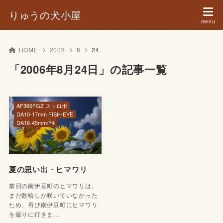
りゅうの犬小屋
HOME
2006
8
24
「2006年8月24日」の記事一覧
AF360FGZ ストロボ
DA10-17mm FISH-EYE
DA16-45mm/F4
夏の思い出・ヒマワリ
前回の南伊豆町のヒマワリは、
まだ数輪しか咲いていなかった
ため、再び南伊豆町にヒマワリ
を撮りに行きま…