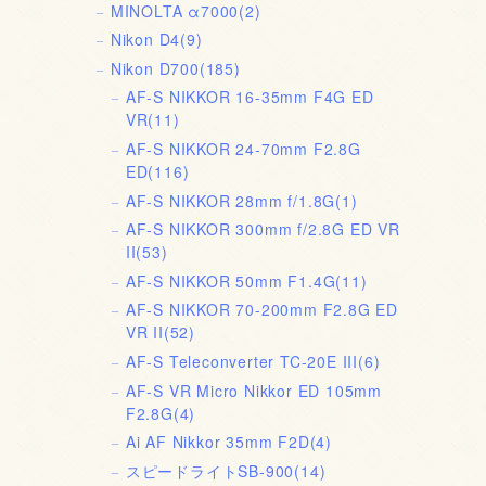
MINOLTA α7000
(2)
Nikon D4
(9)
Nikon D700
(185)
AF-S NIKKOR 16-35mm F4G ED
VR
(11)
AF-S NIKKOR 24-70mm F2.8G
ED
(116)
AF-S NIKKOR 28mm f/1.8G
(1)
AF-S NIKKOR 300mm f/2.8G ED VR
II
(53)
AF-S NIKKOR 50mm F1.4G
(11)
AF-S NIKKOR 70-200mm F2.8G ED
VR II
(52)
AF-S Teleconverter TC-20E III
(6)
AF-S VR Micro Nikkor ED 105mm
F2.8G
(4)
Ai AF Nikkor 35mm F2D
(4)
スピードライトSB-900
(14)