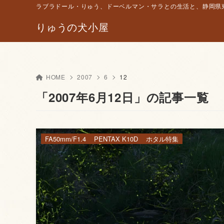
ラブラドール・りゅう、ドーベルマン・サラとの生活と、静岡県東
りゅうの犬小屋
HOME
2007
6
12
「2007年6月12日」の記事一覧
FA50mm/F1.4
PENTAX K10D
ホタル特集