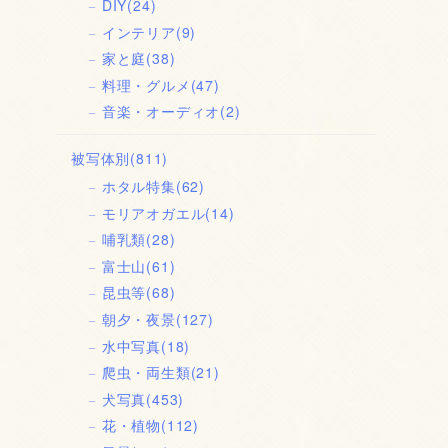
DIY
(24)
インテリア
(9)
家と庭
(38)
料理・グルメ
(47)
音楽・オーディオ
(2)
被写体別
(811)
ホタル特集
(62)
モリアオガエル
(14)
哺乳類
(28)
富士山
(61)
昆虫等
(68)
朝夕・夜景
(127)
水中写真
(18)
爬虫・両生類
(21)
犬写真
(453)
花・植物
(112)