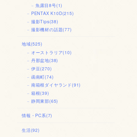
魚露目8号
(1)
PENTAX K10D
(215)
撮影Tips
(38)
撮影機材の話題
(77)
地域
(525)
オーストラリア
(10)
丹那盆地
(38)
伊豆
(270)
函南町
(74)
南箱根ダイヤランド
(91)
箱根
(39)
静岡東部
(65)
情報・PC系
(7)
生活
(92)