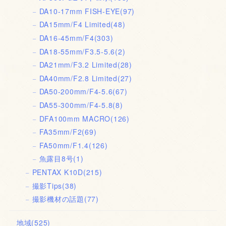
DA10-17mm FISH-EYE
(97)
DA15mm/F4 Limited
(48)
DA16-45mm/F4
(303)
DA18-55mm/F3.5-5.6
(2)
DA21mm/F3.2 Limited
(28)
DA40mm/F2.8 Limited
(27)
DA50-200mm/F4-5.6
(67)
DA55-300mm/F4-5.8
(8)
DFA100mm MACRO
(126)
FA35mm/F2
(69)
FA50mm/F1.4
(126)
魚露目8号
(1)
PENTAX K10D
(215)
撮影Tips
(38)
撮影機材の話題
(77)
地域
(525)