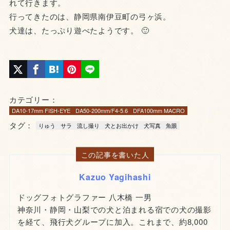
れて行きます。
行ってきたのは、静岡県南伊豆町の弓ヶ浜。
犬達は、たっぷり遊べたようです。 🙂
カテゴリー：
DA10-17mm FISH-EYE
DA50-200mm/F4-5.6
DFA100mm MACRO
タグ：
りゅう
サラ
流し撮り
犬とお出かけ
犬写真
魚眼
この記事を書いた人
Kazuo Yagihashi
ドッグフォトグラファー 八木橋 一男
神奈川・静岡・山梨での犬と泊まれる宿での犬の撮影
を経て、飛行犬グループに加入。これまで、約8,000