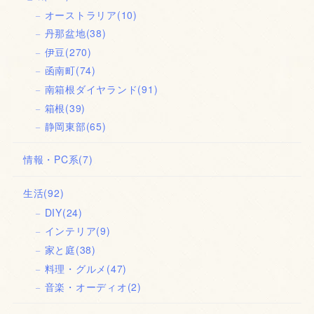
オーストラリア
(10)
丹那盆地
(38)
伊豆
(270)
函南町
(74)
南箱根ダイヤランド
(91)
箱根
(39)
静岡東部
(65)
情報・PC系
(7)
生活
(92)
DIY
(24)
インテリア
(9)
家と庭
(38)
料理・グルメ
(47)
音楽・オーディオ
(2)