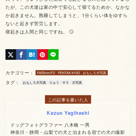
たが、この犬達は家の中で安心して寝てるためか、なかな
か起きません。熟睡してしまうと、1分くらい体をゆすら
ないと起きず苦労します。
寝起きは人間と同じですね。 🙄
カテゴリー：
FA35mm/F2
PENTAX K10D
おもしろ犬写真
タグ：
おもしろ犬写真
りゅう
サラ
犬写真
この記事を書いた人
Kazuo Yagihashi
ドッグフォトグラファー 八木橋 一男
神奈川・静岡・山梨での犬と泊まれる宿での犬の撮影