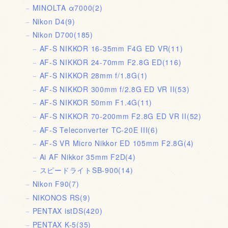
MINOLTA α7000
(2)
Nikon D4
(9)
Nikon D700
(185)
AF-S NIKKOR 16-35mm F4G ED VR
(11)
AF-S NIKKOR 24-70mm F2.8G ED
(116)
AF-S NIKKOR 28mm f/1.8G
(1)
AF-S NIKKOR 300mm f/2.8G ED VR II
(53)
AF-S NIKKOR 50mm F1.4G
(11)
AF-S NIKKOR 70-200mm F2.8G ED VR II
(52)
AF-S Teleconverter TC-20E III
(6)
AF-S VR Micro Nikkor ED 105mm F2.8G
(4)
Ai AF Nikkor 35mm F2D
(4)
スピードライトSB-900
(14)
Nikon F90
(7)
NIKONOS RS
(9)
PENTAX istDS
(420)
PENTAX K-5
(35)