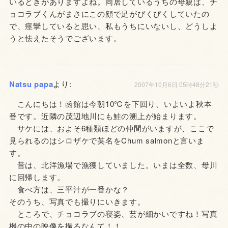
いるときがありますよね。同居しているうちの母親は、チ
ョコラブくんがまさにこの顔で足がぴくぴくしていたの
で、痙攣していると思い、私もうちにいないし、どうしよ
うと怯えたそうでございます。
Natsu papa
より:
2007年10月6日 05時48分21秒
こんにちは！函館は今朝10℃を下回り、いよいよ秋本
番です。近隣の茂辺地川にも鮭の溯上が始まります。
サケには、およそ6種類ほどの仲間がいますが、ここで
見られるのはシロザケで英名をChum salmonと言いま
す。
昔は、北洋漁場で漁獲していました。いまは全数、母川
に回帰します。
食べ方は、三平汁が一番かな？
そのうち、写真でも撮りにいきます。
ところで、チョコラブの寝姿、芸が細かいですね！写真
機の中の映像を撮るなんて！！