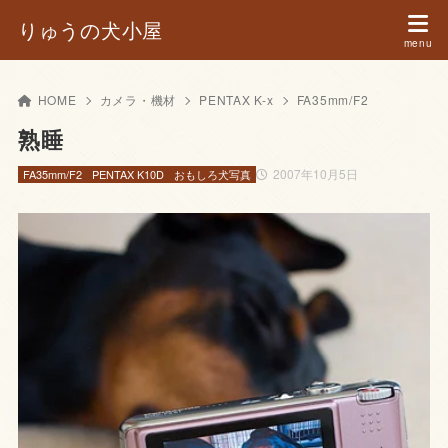
りゅうの犬小屋
HOME
カメラ・機材
PENTAX K-x
FA35mm/F2
熟睡
2007年10月5日
FA35mm/F2
PENTAX K10D
おもしろ犬写真