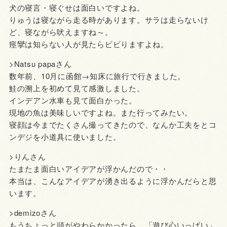
犬の寝言・寝ぐせは面白いですよね。
りゅうは寝ながら走る時があります。サラは走らないけ
ど、寝ながら吠えますね～。
痙攣は知らない人が見たらビビりますよね。
>Natsu papaさん
数年前、10月に函館→知床に旅行で行きました。
鮭の溯上を初めて見て感激しました。
インデアン水車も見て面白かった。
現地の魚は美味しいですよね。また行ってみたい。
寝顔は今までたくさん撮ってきたので、なんか工夫をとコ
ンデジを小道具に使いました。
>りんさん
たまたま面白いアイデアが浮かんだので・・
本当は、こんなアイデアが湧き出るように浮かんだらと思
います。
>demizoさん
もうちょっと頭がやわらかかったら、「遊び心いっぱい」