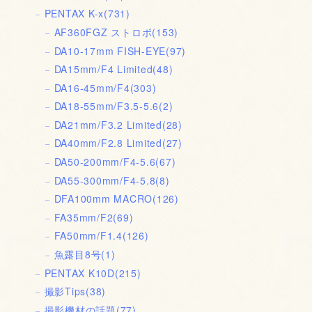
PENTAX K-x
(731)
AF360FGZ ストロボ
(153)
DA10-17mm FISH-EYE
(97)
DA15mm/F4 Limited
(48)
DA16-45mm/F4
(303)
DA18-55mm/F3.5-5.6
(2)
DA21mm/F3.2 Limited
(28)
DA40mm/F2.8 Limited
(27)
DA50-200mm/F4-5.6
(67)
DA55-300mm/F4-5.8
(8)
DFA100mm MACRO
(126)
FA35mm/F2
(69)
FA50mm/F1.4
(126)
魚露目8号
(1)
PENTAX K10D
(215)
撮影Tips
(38)
撮影機材の話題
(77)