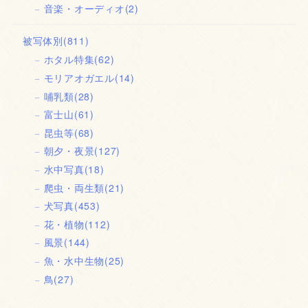
音楽・オーディオ
(2)
被写体別
(811)
ホタル特集
(62)
モリアオガエル
(14)
哺乳類
(28)
富士山
(61)
昆虫等
(68)
朝夕・夜景
(127)
水中写真
(18)
爬虫・両生類
(21)
犬写真
(453)
花・植物
(112)
風景
(144)
魚・水中生物
(25)
鳥
(27)