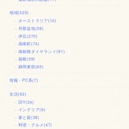
地域
(525)
オーストラリア
(10)
丹那盆地
(38)
伊豆
(270)
函南町
(74)
南箱根ダイヤランド
(91)
箱根
(39)
静岡東部
(65)
情報・PC系
(7)
生活
(92)
DIY
(24)
インテリア
(9)
家と庭
(38)
料理・グルメ
(47)