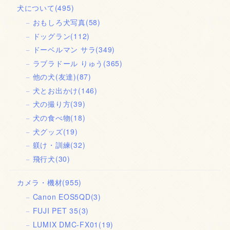
犬について
(495)
おもしろ犬写真
(58)
ドッグラン
(112)
ドーベルマン サラ
(349)
ラブラドール りゅう
(365)
他の犬(友達)
(87)
犬とお出かけ
(146)
犬の撮り方
(39)
犬の食べ物
(18)
犬グッズ
(19)
躾け・訓練
(32)
飛行犬
(30)
カメラ・機材
(955)
Canon EOS5QD
(3)
FUJI PET 35
(3)
LUMIX DMC-FX01
(19)